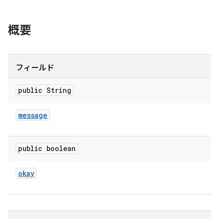
概要
フィールド
public String
message
public boolean
okay