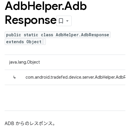
Adb
Helper
.
Adb
Response
public static class AdbHelper.AdbResponse
extends Object
java.lang.Object
↳
com.android.tradefed.device.server.AdbHelper.AdbRe
ADB からのレスポンス。