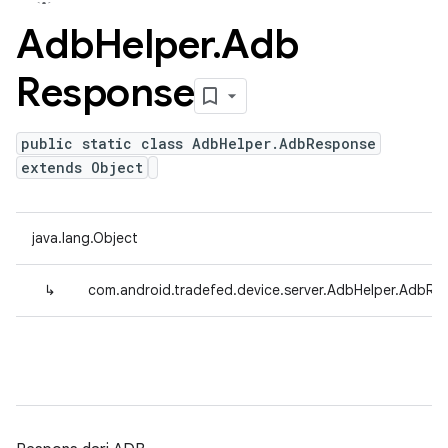
Adb
Helper
.
Adb
Response
public static class AdbHelper.AdbResponse
extends Object
java.lang.Object
↳
com.android.tradefed.device.server.AdbHelper.AdbRe