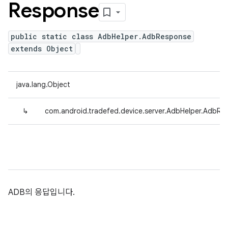
Response
public static class AdbHelper.AdbResponse
extends Object
java.lang.Object
↳
com.android.tradefed.device.server.AdbHelper.AdbRe
ADB의 응답입니다.