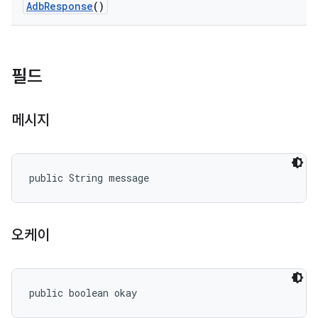
Adb
Response
()
필드
메시지
public String message
오케이
public boolean okay