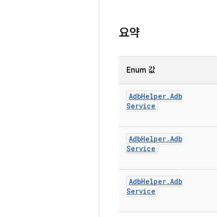
요약
Enum 값
Adb
Helper
.
Adb
Service
Adb
Helper
.
Adb
Service
Adb
Helper
.
Adb
Service