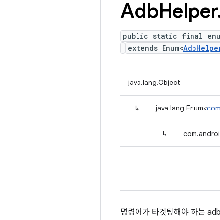
Adb
Helper
public static final en
extends Enum<
AdbHelpe
java.lang.Object
↳
java.lang.Enum<
com
↳
com.androi
명령어가 타겟팅해야 하는 ad