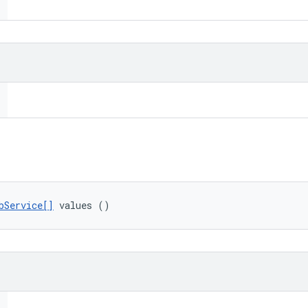
bService[]
 values ()