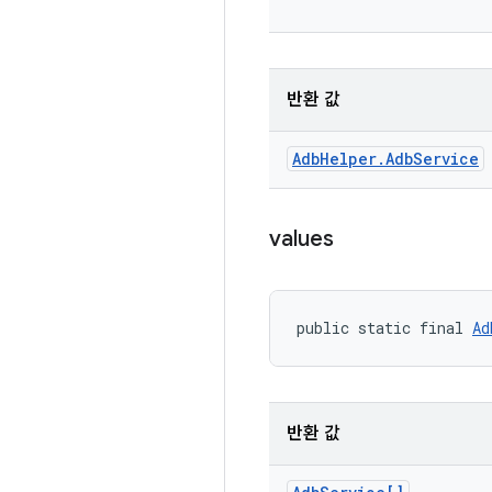
반환 값
Adb
Helper
.
Adb
Service
values
public static final 
Ad
반환 값