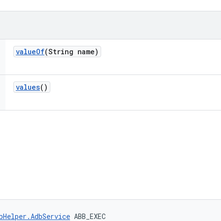
value
Of
(String name)
values
()
bHelper.AdbService
 ABB_EXEC