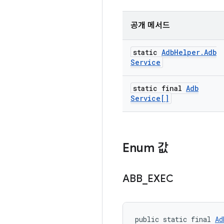
공개 메서드
static
Adb
Helper
.
Adb
Service
static final
Adb
Service[]
Enum 값
ABB
_
EXEC
public static final 
Ad