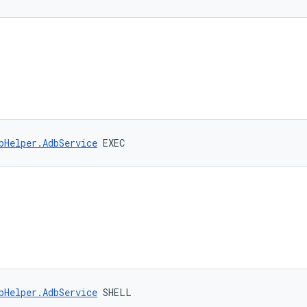
bHelper.AdbService
 EXEC
bHelper.AdbService
 SHELL