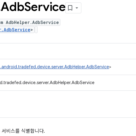
.
Adb
Service
um AdbHelper.AdbService
r.AdbService
>
.android.tradefed.device.server.AdbHelper.AdbService
>
d.tradefed.device.server.AdbHelper.AdbService
b 서비스를 식별합니다.