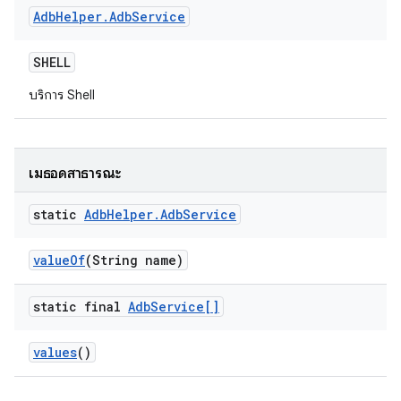
Adb
Helper
.
Adb
Service
SHELL
บริการ Shell
เมธอดสาธารณะ
static
Adb
Helper
.
Adb
Service
value
Of
(String name)
static final
Adb
Service[]
values
()