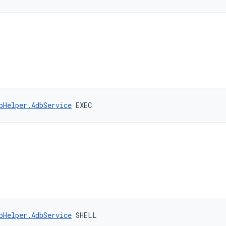
bHelper.AdbService
 EXEC
bHelper.AdbService
 SHELL