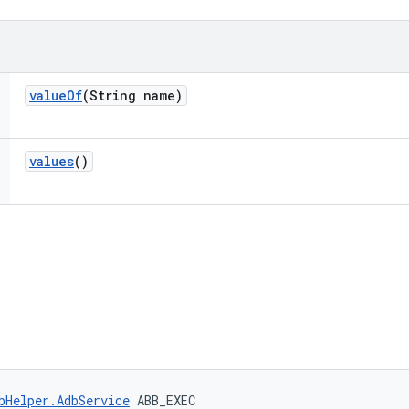
value
Of
(String name)
values
()
bHelper.AdbService
 ABB_EXEC