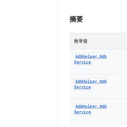
摘要
枚举值
Adb
Helper
.
Adb
Service
Adb
Helper
.
Adb
Service
Adb
Helper
.
Adb
Service