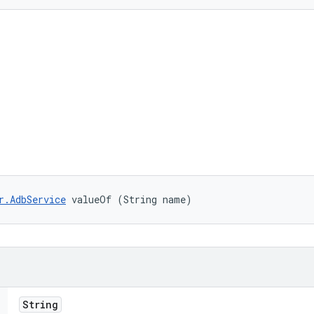
r.AdbService
 valueOf (String name)
String