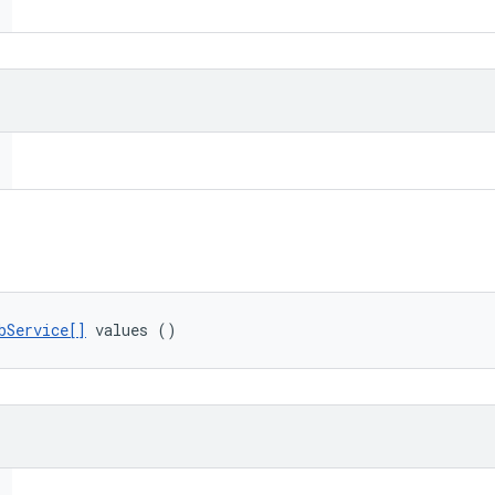
bService[]
 values ()