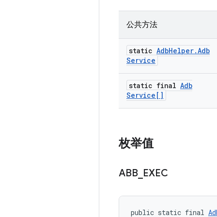
公共方法
static
Adb
Helper
.
Adb
Service
static final
Adb
Service[]
枚举值
ABB
_
EXEC
public static final 
Ad