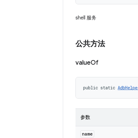
shell 服务
公共方法
value
Of
public static 
AdbHelpe
参数
name