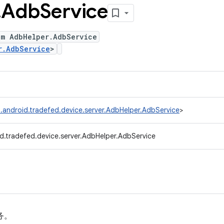
.
Adb
Service
um AdbHelper.AdbService
r.AdbService
>
.android.tradefed.device.server.AdbHelper.AdbService
>
d.tradefed.device.server.AdbHelper.AdbService
务。