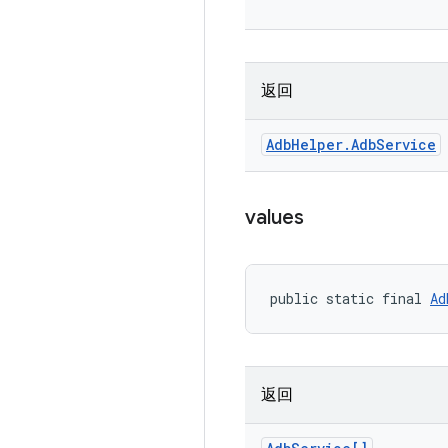
返回
Adb
Helper
.
Adb
Service
values
public static final 
Ad
返回