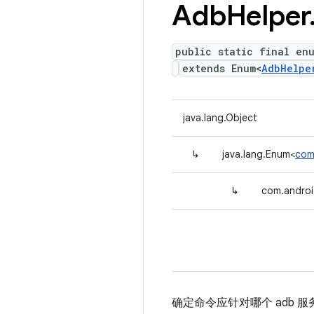
Adb
Helper
public static final en
extends Enum<
AdbHelpe
java.lang.Object
↳
java.lang.Enum<
com
↳
com.androi
确定命令应针对哪个 adb 服