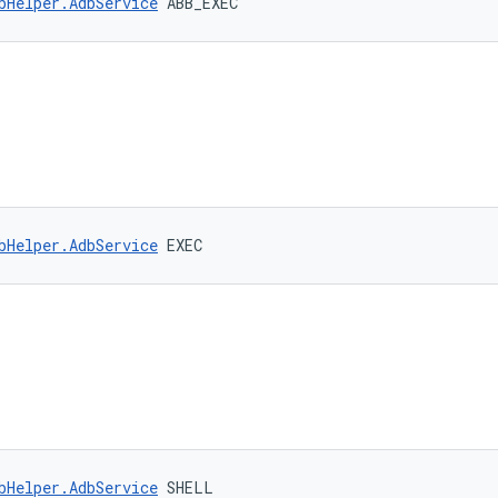
bHelper.AdbService
 ABB_EXEC
bHelper.AdbService
 EXEC
bHelper.AdbService
 SHELL