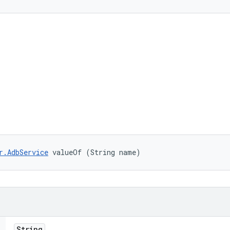
r.AdbService
 valueOf (String name)
String