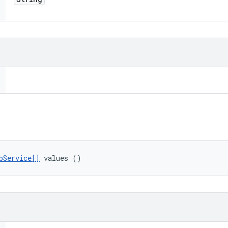
bService[]
 values ()