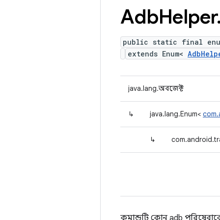
Adb
Helper
public static final en
extends Enum<
AdbHelp
java.lang.অবজেক্ট
↳
java.lang.Enum<
com.
↳
com.android.tr
কমান্ডটি কোন adb পরিষেবাকে ল