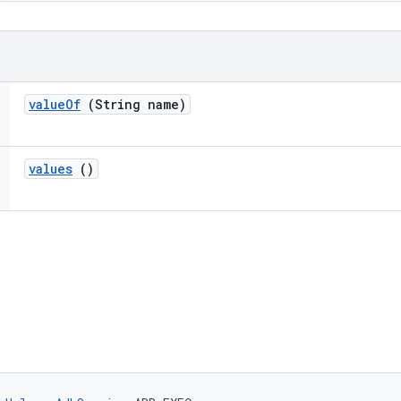
value
Of
(String name)
values
()