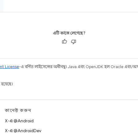
এটি কাজে লেগেছে?
nt License
-এ বর্ণিত লাইসেন্সের অধীনস্থ। Java এবং OpenJDK হল Oracle এবং/অথবা 
 হয়েছে।
কানেক্ট করুন
X-এ @Android
X-এ @AndroidDev