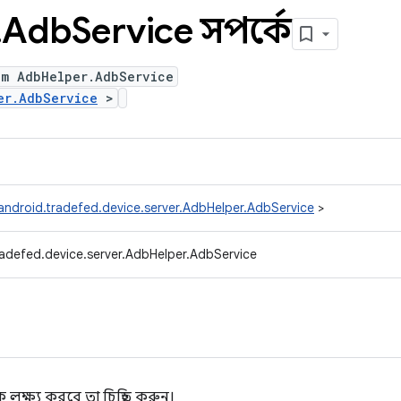
.
Adb
Service সম্পর্কে
um AdbHelper.AdbService
er.AdbService
>
android.tradefed.device.server.AdbHelper.AdbService
>
adefed.device.server.AdbHelper.AdbService
ক্ষ্য করবে তা চিহ্নিত করুন।