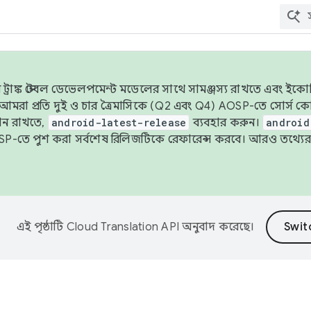
াঙ্ক স্টেবল ডেভেলপমেন্ট মডেলের সাথে সামঞ্জস্য রাখতে এবং ইকোসিস্ট
ে, আমরা প্রতি দুই ও চার ত্রৈমাসিকে (Q2 এবং Q4) AOSP-তে সোর্স
ান রাখতে,
android-latest-release
ব্যবহার করুন।
android
বদা AOSP-তে পুশ করা সর্বশেষ রিলিজটিকে রেফারেন্স করবে। আরও তথ্যের
এই পৃষ্ঠাটি
Cloud Translation API
অনুবাদ করেছে।