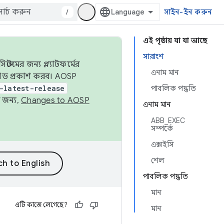
/
সাইন-ইন করুন
এই পৃষ্ঠায় যা যা আছে
সারাংশ
েমের জন্য প্ল্যাটফর্মের
এনাম মান
 কোড প্রকাশ করব। AOSP
-latest-release
পাবলিক পদ্ধতি
 জন্য,
Changes to AOSP
এনাম মান
ABB_EXEC
সম্পর্কে
এক্সইসি
শেল
পাবলিক পদ্ধতি
মান
এটি কাজে লেগেছে?
মান