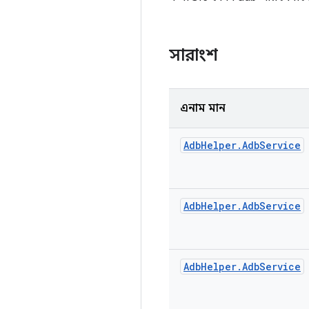
সারাংশ
এনাম মান
Adb
Helper
.
Adb
Service
Adb
Helper
.
Adb
Service
Adb
Helper
.
Adb
Service