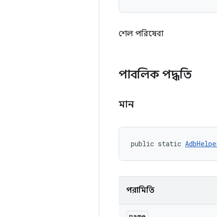
শেল পরিষেবা
পাবলিক পদ্ধতি
মান
public static 
AdbHelpe
পরামিতি
name