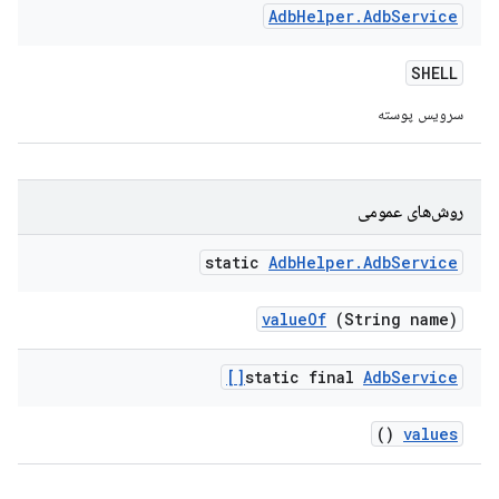
Adb
Helper
.
Adb
Service
SHELL
سرویس پوسته
روش‌های عمومی
static
Adb
Helper
.
Adb
Service
value
Of
(String name)
static final
Adb
Service[]
()
values