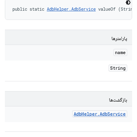
public static 
AdbHelper.AdbService
 valueOf (String
پارامترها
name
String
بازگشت‌ها
Adb
Helper
.
Adb
Service