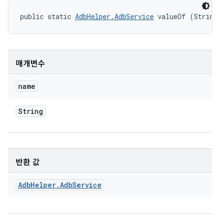
public static 
AdbHelper.AdbService
 valueOf (String
매개변수
name
String
반환 값
Adb
Helper
.
Adb
Service