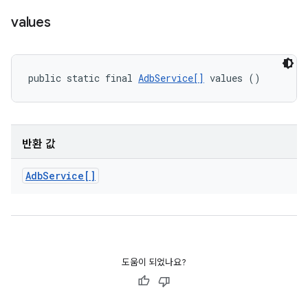
values
public static final 
AdbService[]
 values ()
반환 값
Adb
Service[]
도움이 되었나요?