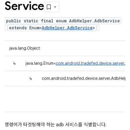
Service
public static final enum AdbHelper.AdbService
extends Enum<
AdbHelper.AdbService
>
java.lang.Object
↳
java.lang.Enum<
com.android.tradefed.device.server.A
↳
com.android.tradefed.device.server.AdbHelpe
명령어가 타겟팅해야 하는 adb 서비스를 식별합니다.