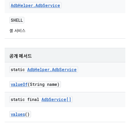
Adb
Helper
.
Adb
Service
SHELL
셸 서비스
공개 메서드
static
Adb
Helper
.
Adb
Service
value
Of
(String name)
static final
Adb
Service[]
values
()