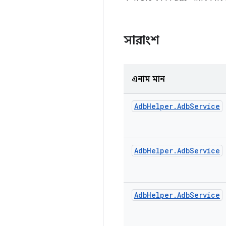
সারাংশ
এনাম মান
Adb
Helper
.
Adb
Service
Adb
Helper
.
Adb
Service
Adb
Helper
.
Adb
Service