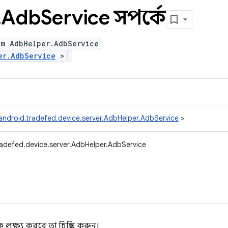
.
Adb
Service সম্পর্কে
um AdbHelper.AdbService
er.AdbService
>
android.tradefed.device.server.AdbHelper.AdbService
>
adefed.device.server.AdbHelper.AdbService
ক্ষ্য করবে তা চিহ্নিত করুন।