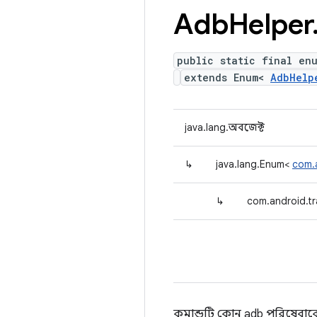
Adb
Helper
public static final en
extends Enum<
AdbHelp
java.lang.অবজেক্ট
↳
java.lang.Enum<
com.
↳
com.android.tr
কমান্ডটি কোন adb পরিষেবাকে ল