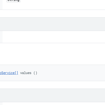
bService[]
 values ()