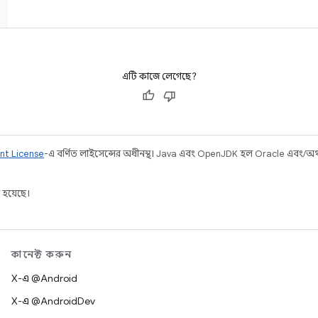
এটি কাজে লেগেছে?
nt License
-এ বর্ণিত লাইসেন্সের অধীনস্থ। Java এবং OpenJDK হল Oracle এবং/অথবা 
 হয়েছে।
কানেক্ট করুন
X-এ @Android
X-এ @AndroidDev