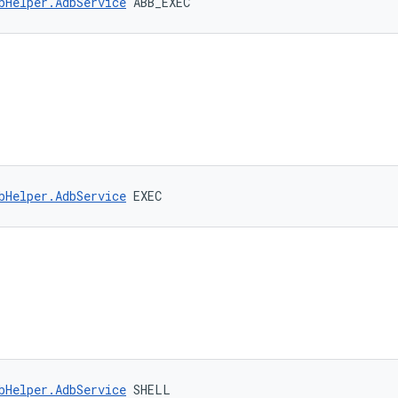
bHelper.AdbService
 ABB_EXEC
bHelper.AdbService
 EXEC
bHelper.AdbService
 SHELL