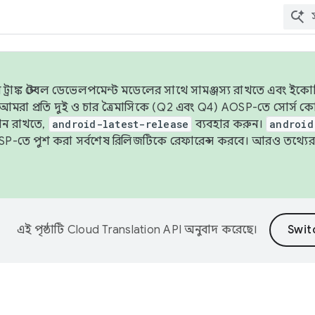
াঙ্ক স্টেবল ডেভেলপমেন্ট মডেলের সাথে সামঞ্জস্য রাখতে এবং ইকোসিস্ট
ে, আমরা প্রতি দুই ও চার ত্রৈমাসিকে (Q2 এবং Q4) AOSP-তে সোর্স
ান রাখতে,
android-latest-release
ব্যবহার করুন।
android
বদা AOSP-তে পুশ করা সর্বশেষ রিলিজটিকে রেফারেন্স করবে। আরও তথ্যের
এই পৃষ্ঠাটি
Cloud Translation API
অনুবাদ করেছে।