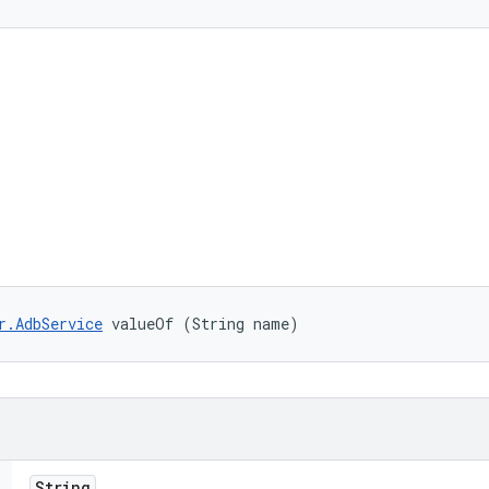
r.AdbService
 valueOf (String name)
String