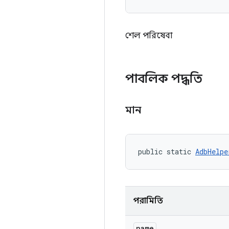
শেল পরিষেবা
পাবলিক পদ্ধতি
মান
public static 
AdbHelpe
পরামিতি
name