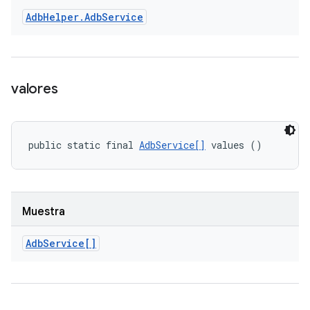
Adb
Helper
.
Adb
Service
valores
public static final 
AdbService[]
 values ()
Muestra
Adb
Service[]