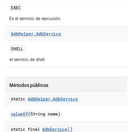
EXEC
Es el servicio de ejecución.
Adb
Helper
.
Adb
Service
SHELL
el servicio de shell
Métodos públicos
static
Adb
Helper
.
Adb
Service
value
Of
(String name)
static final
Adb
Service[]