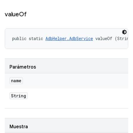
value
Of
public static 
AdbHelper.AdbService
 valueOf (String
Parámetros
name
String
Muestra