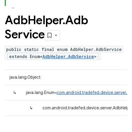
Adb
Helper
.
Adb
Service
public static final enum AdbHelper.AdbService
extends Enum<
AdbHelper.AdbService
>
java.lang.Object
↳
java.lang.Enum<
com.android.tradefed.device.server.A
↳
com.android.tradefed.device.server.AdbHelpe