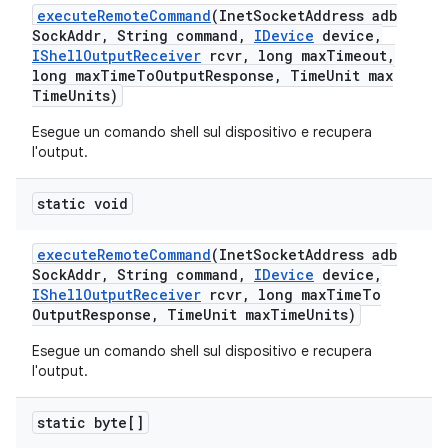
execute
Remote
Command
(Inet
Socket
Address adb
Sock
Addr
,
String command
,
IDevice
device
,
IShell
Output
Receiver
rcvr
,
long max
Timeout
,
long max
Time
To
Output
Response
,
Time
Unit max
Time
Units)
Esegue un comando shell sul dispositivo e recupera
l'output.
static void
execute
Remote
Command
(Inet
Socket
Address adb
Sock
Addr
,
String command
,
IDevice
device
,
IShell
Output
Receiver
rcvr
,
long max
Time
To
Output
Response
,
Time
Unit max
Time
Units)
Esegue un comando shell sul dispositivo e recupera
l'output.
static byte[]