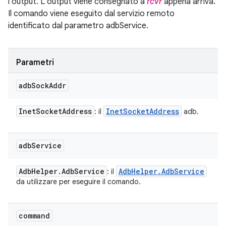
l'output. L'output viene consegnato a
rcvr
appena arriva.
Il comando viene eseguito dal servizio remoto
identificato dal parametro adbService.
Parametri
adb
Sock
Addr
Inet
Socket
Address
Inet
Socket
Address
: il
adb.
adb
Service
Adb
Helper
.
Adb
Service
Adb
Helper
.
Adb
Service
: il
da utilizzare per eseguire il comando.
command