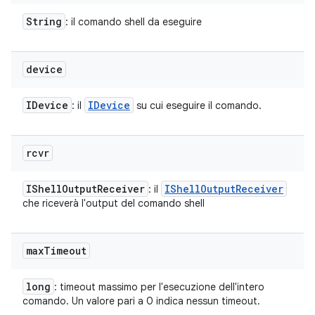
String
: il comando shell da eseguire
device
IDevice
IDevice
: il
su cui eseguire il comando.
rcvr
IShell
Output
Receiver
IShell
Output
Receiver
: il
che riceverà l'output del comando shell
max
Timeout
long
: timeout massimo per l'esecuzione dell'intero
comando. Un valore pari a 0 indica nessun timeout.