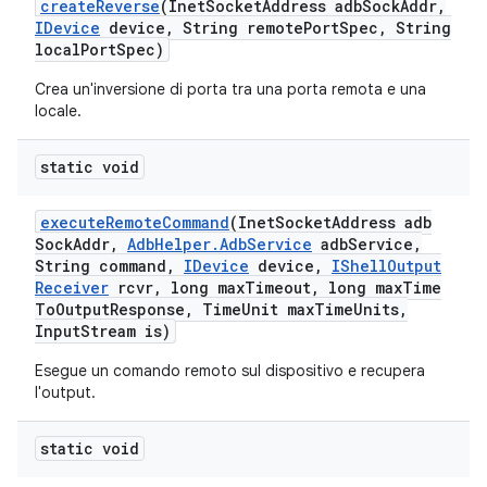
create
Reverse
(Inet
Socket
Address adb
Sock
Addr
,
IDevice
device
,
String remote
Port
Spec
,
String
local
Port
Spec)
Crea un'inversione di porta tra una porta remota e una
locale.
static void
execute
Remote
Command
(Inet
Socket
Address adb
Sock
Addr
,
Adb
Helper
.
Adb
Service
adb
Service
,
String command
,
IDevice
device
,
IShell
Output
Receiver
rcvr
,
long max
Timeout
,
long max
Time
To
Output
Response
,
Time
Unit max
Time
Units
,
Input
Stream is)
Esegue un comando remoto sul dispositivo e recupera
l'output.
static void