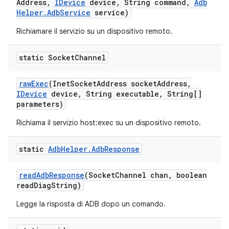
Address
,
IDevice
device
,
String command
,
Adb
Helper
.
Adb
Service
service)
Richiamare il servizio su un dispositivo remoto.
static Socket
Channel
raw
Exec
(Inet
Socket
Address socket
Address
,
IDevice
device
,
String executable
,
String[]
parameters)
Richiama il servizio host:exec su un dispositivo remoto.
static
Adb
Helper
.
Adb
Response
read
Adb
Response
(Socket
Channel chan
,
boolean
read
Diag
String)
Legge la risposta di ADB dopo un comando.