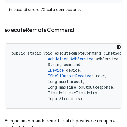
in caso di errore I/O sulla connessione.
execute
Remote
Command
public static void executeRemoteCommand (InetSocket
AdbHelper.AdbService
 adbService, 

                String command, 

IDevice
 device, 

IShellOutputReceiver
 rcvr, 

                long maxTimeout, 

                long maxTimeToOutputResponse, 

                TimeUnit maxTimeUnits, 

                InputStream is)
Esegue un comando remoto sul dispositivo e recupera