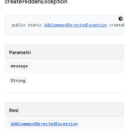
create
Hidden
Exception
public static 
AdbCommandRejectedException
 createHi
Parametri
message
String
Resi
Adb
Command
Rejected
Exception