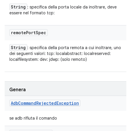
String
: specifica della porta locale da inoltrare, deve
essere nel formato tcp:
remote
Port
Spec
String
: specifica della porta remota a cui inoltrare, uno
dei seguenti valori: tcp:
localabstract:
localreserved:
localfilesystem:
dev:
jdwp:
(solo remoto)
Genera
Adb
Command
Rejected
Exception
se adb rifiuta il comando