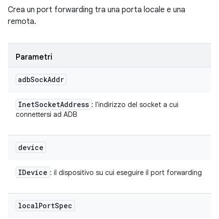
Crea un port forwarding tra una porta locale e una
remota.
Parametri
adb
Sock
Addr
Inet
Socket
Address
: l'indirizzo del socket a cui
connettersi ad ADB
device
IDevice
: il dispositivo su cui eseguire il port forwarding
local
Port
Spec