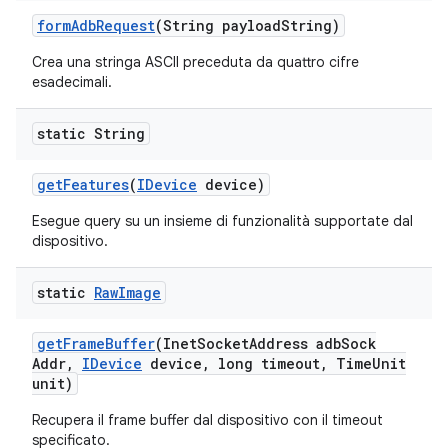
form
Adb
Request
(String payload
String)
Crea una stringa ASCII preceduta da quattro cifre
esadecimali.
static String
get
Features
(
IDevice
device)
Esegue query su un insieme di funzionalità supportate dal
dispositivo.
static
Raw
Image
get
Frame
Buffer
(Inet
Socket
Address adb
Sock
Addr
,
IDevice
device
,
long timeout
,
Time
Unit
unit)
Recupera il frame buffer dal dispositivo con il timeout
specificato.