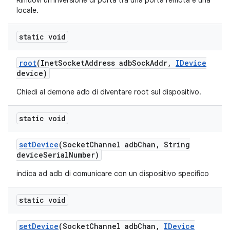
Rimuovi un'inversione di porta tra una porta remota e una
locale.
static void
root
(Inet
Socket
Address adb
Sock
Addr
,
IDevice
device)
Chiedi al demone adb di diventare root sul dispositivo.
static void
set
Device
(Socket
Channel adb
Chan
,
String
device
Serial
Number)
indica ad adb di comunicare con un dispositivo specifico
static void
set
Device
(Socket
Channel adb
Chan
,
IDevice