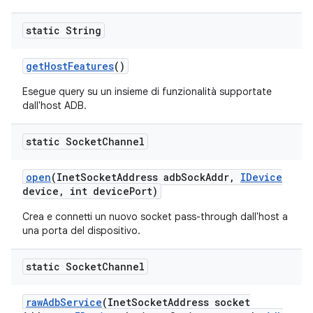
static String
get
Host
Features
()
Esegue query su un insieme di funzionalità supportate
dall'host ADB.
static Socket
Channel
open
(Inet
Socket
Address adb
Sock
Addr
,
IDevice
device
,
int device
Port)
Crea e connetti un nuovo socket pass-through dall'host a
una porta del dispositivo.
static Socket
Channel
raw
Adb
Service
(Inet
Socket
Address socket