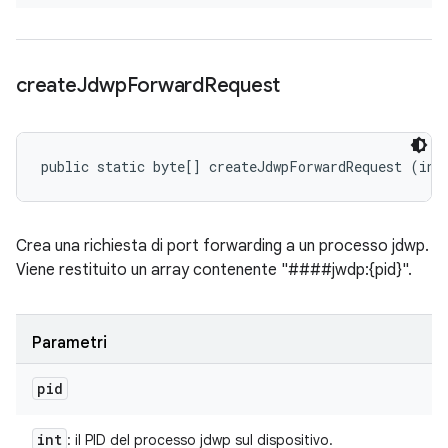
create
Jdwp
Forward
Request
public static byte[] createJdwpForwardRequest (int
Crea una richiesta di port forwarding a un processo jdwp.
Viene restituito un array contenente "####jwdp:{pid}".
Parametri
pid
int
: il PID del processo jdwp sul dispositivo.