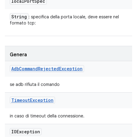
local
Port
Spec
String
: specifica della porta locale, deve essere nel
formato tcp:
Genera
Adb
Command
Rejected
Exception
se adb rifiuta il comando
Timeout
Exception
in caso di timeout della connessione.
IOException