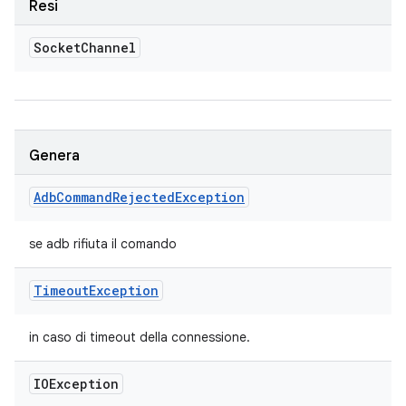
Resi
Socket
Channel
Genera
Adb
Command
Rejected
Exception
se adb rifiuta il comando
Timeout
Exception
in caso di timeout della connessione.
IOException