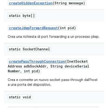
create
Hidden
Exception
(String message)
static byte[]
create
Jdwp
Forward
Request
(int pid)
Crea una richiesta di port forwarding a un processo jdwp.
static Socket
Channel
create
Pass
Through
Connection
(Inet
Socket
Address adb
Sock
Addr
,
String device
Serial
Number
,
int pid)
Crea e connette un nuovo socket pass-through dall'host
a una porta del dispositivo.
static void