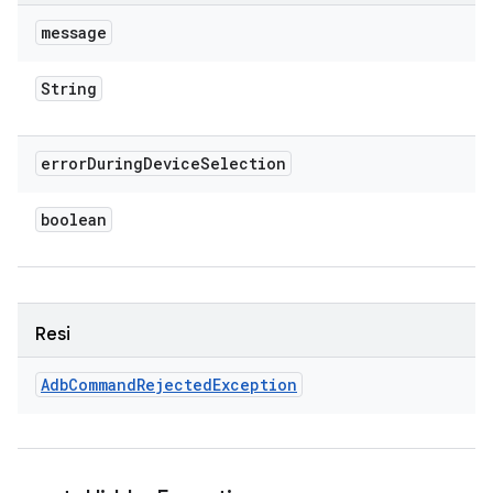
message
String
error
During
Device
Selection
boolean
Resi
Adb
Command
Rejected
Exception