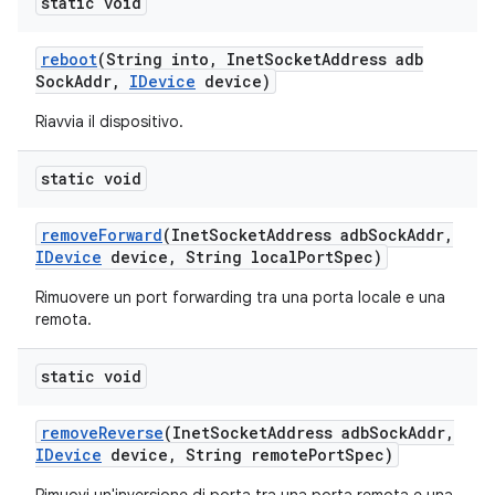
static void
reboot
(String into
,
Inet
Socket
Address adb
Sock
Addr
,
IDevice
device)
Riavvia il dispositivo.
static void
remove
Forward
(Inet
Socket
Address adb
Sock
Addr
,
IDevice
device
,
String local
Port
Spec)
Rimuovere un port forwarding tra una porta locale e una
remota.
static void
remove
Reverse
(Inet
Socket
Address adb
Sock
Addr
,
IDevice
device
,
String remote
Port
Spec)