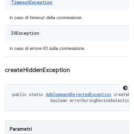
Timeout
Exception
in caso di timeout della connessione.
IOException
in caso di errore I/O sulla connessione.
create
Hidden
Exception
public static 
AdbCommandRejectedException
 createHi
                boolean errorDuringDeviceSelection
Parametri