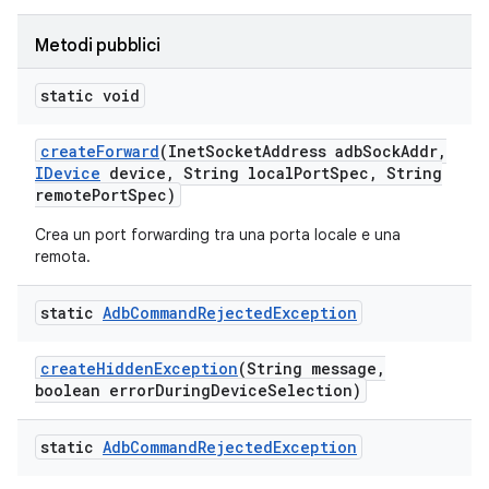
Metodi pubblici
static void
create
Forward
(Inet
Socket
Address adb
Sock
Addr
,
IDevice
device
,
String local
Port
Spec
,
String
remote
Port
Spec)
Crea un port forwarding tra una porta locale e una
remota.
static
Adb
Command
Rejected
Exception
create
Hidden
Exception
(String message
,
boolean error
During
Device
Selection)
static
Adb
Command
Rejected
Exception