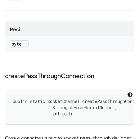
Resi
byte[]
create
Pass
Through
Connection
public static SocketChannel createPassThroughConnec
                String deviceSerialNumber, 

                int pid)
Crea e connette un nuovo socket pass-through dall'host