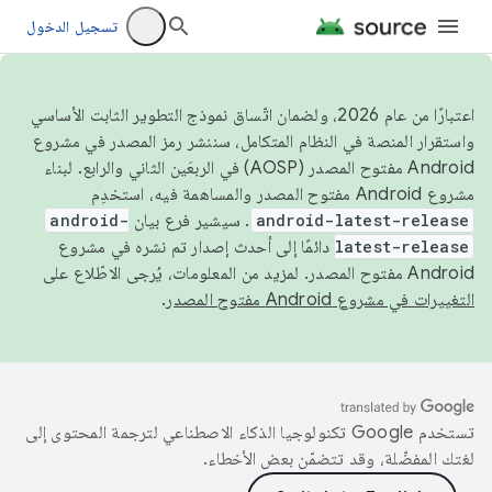
تسجيل الدخول
اعتبارًا من عام 2026، ولضمان اتّساق نموذج التطوير الثابت الأساسي
واستقرار المنصة في النظام المتكامل، سننشر رمز المصدر في مشروع
Android مفتوح المصدر (AOSP) في الربعَين الثاني والرابع. لبناء
مشروع Android مفتوح المصدر والمساهمة فيه، استخدِم
android-latest-release
. سيشير فرع بيان
android-
latest-release
دائمًا إلى أحدث إصدار تم نشره في مشروع
Android مفتوح المصدر. لمزيد من المعلومات، يُرجى الاطّلاع على
التغييرات في مشروع Android مفتوح المصدر
.
تستخدم Google تكنولوجيا الذكاء الاصطناعي لترجمة المحتوى إلى
لغتك المفضّلة، وقد تتضمّن بعض الأخطاء.