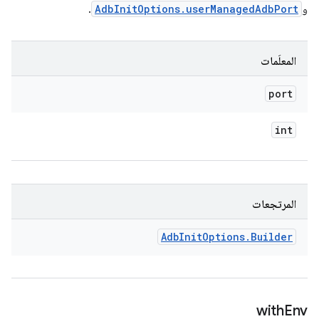
و
AdbInitOptions.userManagedAdbPort
.
المعلَمات
port
int
المرتجعات
Adb
Init
Options
.
Builder
with
Env