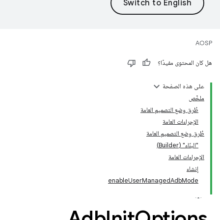
AOSP
هل كان المحتوى مفيدًا؟
على هذه الصفحة
ملخّص
طُرق وضع التصميم العامة
الإجراءات العامة
طُرق وضع التصميم العامة
"البنّاء" (Builder)
الإجراءات العامة
إنشاء
enableUserManagedAdbMode
Adb
Init
Options
.