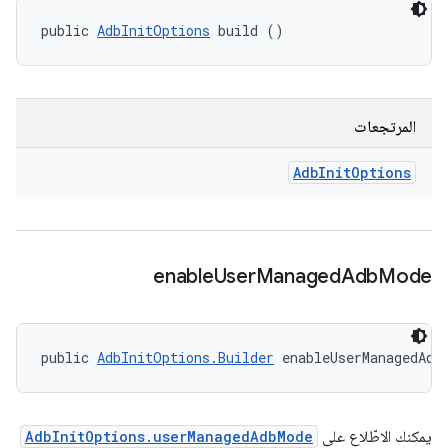
public 
AdbInitOptions
 build ()
المرتجعات
Adb
Init
Options
enable
User
Managed
Adb
Mode
public 
AdbInitOptions.Builder
 enableUserManagedAdb
يمكنك الاطّلاع على
AdbInitOptions.userManagedAdbMode