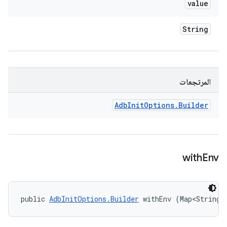
value
String
المرتجعات
Adb
Init
Options
.
Builder
with
Env
public 
AdbInitOptions.Builder
 withEnv (Map<String,