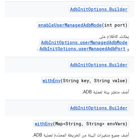
Adb
Init
Options
.
Builder
enable
User
Managed
Adb
Mode
(int port)
يمكنك الاطّلاع على
AdbInitOptions.userManagedAdbMode
AdbInitOptions.userManagedAdbPort
و
.
Adb
Init
Options
.
Builder
with
Env
(String key
,
String value)
أضِف متغيّر بيئة لعملية ADB.
Adb
Init
Options
.
Builder
with
Env
(Map<String
,
String> env
Vars)
أضِف جميع متغيرات البيئة من الخريطة المحدّدة لعملية ADB.