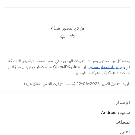
هل كان المحتوى مفيدًا؟
يخضع كل من المحتوى وعيّنات التعليمات البرمجية في هذه الصفحة للتراخيص الموضحّة
في
ترخيص استخدام المحتوى
. إنّ Java وOpenJDK هما علامتان تجاريتان مسجَّلتان
لشركة Oracle و/أو الشركات التابعة لها.
تاريخ التعديل الأخير: 2026-06-22 (حسب التوقيت العالمي المتفَّق عليه)
الإصدار
مستودع Android
المتطلّبات
التنزيل