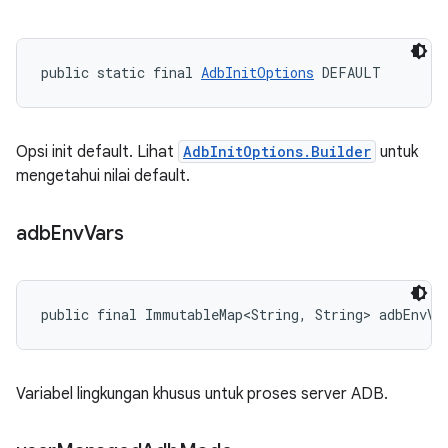
public static final 
AdbInitOptions
 DEFAULT
Opsi init default. Lihat
AdbInitOptions.Builder
untuk
mengetahui nilai default.
adb
Env
Vars
public final ImmutableMap<String, String> adbEnvVa
Variabel lingkungan khusus untuk proses server ADB.