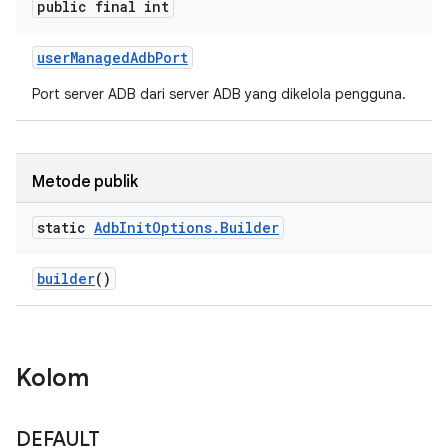
public final int
user
Managed
Adb
Port
Port server ADB dari server ADB yang dikelola pengguna.
Metode publik
static
Adb
Init
Options
.
Builder
builder
()
Kolom
DEFAULT