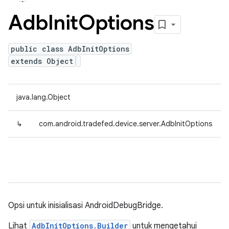
Adb
Init
Options
public class AdbInitOptions
extends Object
java.lang.Object
↳
com.android.tradefed.device.server.AdbInitOptions
Opsi untuk inisialisasi AndroidDebugBridge.
Lihat
AdbInitOptions.Builder
untuk mengetahui