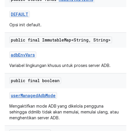
DEFAULT
Opsi init default.
public final Immutable
Map<String
,
String>
adb
Env
Vars
Variabel lingkungan khusus untuk proses server ADB.
public final boolean
user
Managed
Adb
Mode
Mengaktifkan mode ADB yang dikelola pengguna
sehingga ddmlib tidak akan memulai, memulai ulang, atau
menghentikan server ADB.