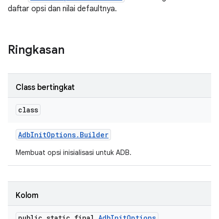
daftar opsi dan nilai defaultnya.
Ringkasan
Class bertingkat
class
Adb
Init
Options
.
Builder
Membuat opsi inisialisasi untuk ADB.
Kolom
public static final
Adb
Init
Options