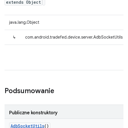
extends Object
java.lang.Object
↳
com.android.tradefed.device.server.AdbSocketUtils
Podsumowanie
Publiczne konstruktory
Adb
Socket
Utils
()