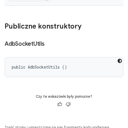
Publiczne konstruktory
Adb
Socket
Utils
public AdbSocketUtils ()
Czy te wskazówki były pomocne?
Treść strony i umieszczone na niej fragmenty kodu podlegają