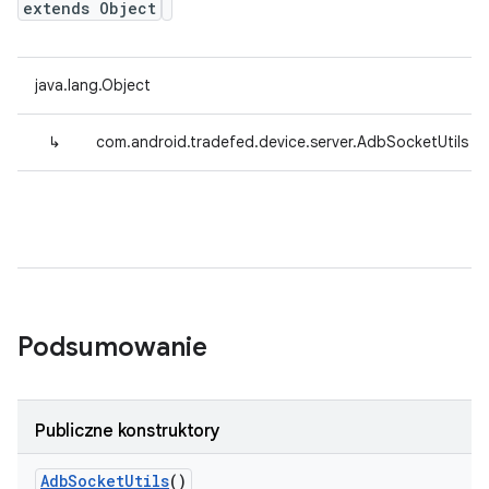
extends Object
java.lang.Object
↳
com.android.tradefed.device.server.AdbSocketUtils
Podsumowanie
Publiczne konstruktory
Adb
Socket
Utils
()