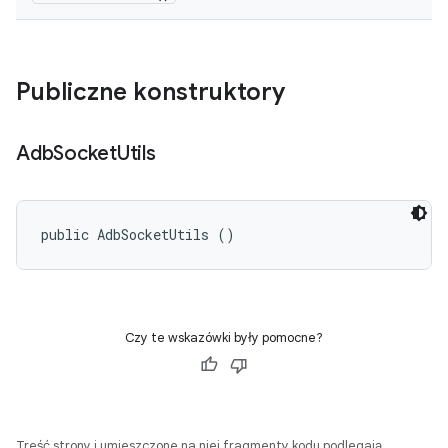
Publiczne konstruktory
Adb
Socket
Utils
public AdbSocketUtils ()
Czy te wskazówki były pomocne?
Treść strony i umieszczone na niej fragmenty kodu podlegają