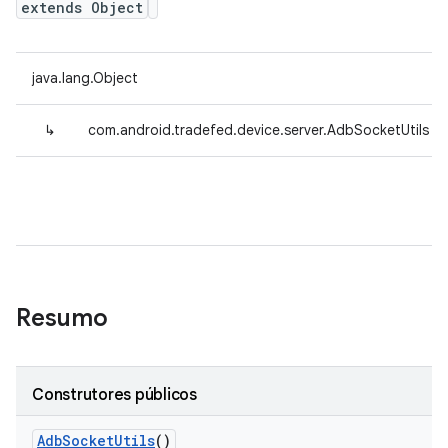
extends Object
java.lang.Object
↳
com.android.tradefed.device.server.AdbSocketUtils
Resumo
Construtores públicos
Adb
Socket
Utils
()