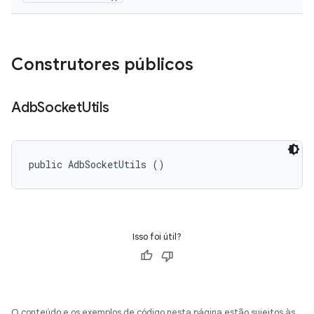
Construtores públicos
Adb
Socket
Utils
public AdbSocketUtils ()
Isso foi útil?
O conteúdo e os exemplos de código nesta página estão sujeitos às