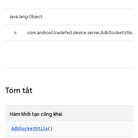
java.lang.Object
↳
com.android.tradefed.device.server.AdbSocketUtils
Tóm tắt
Hàm khởi tạo công khai
Adb
Socket
Utils
()