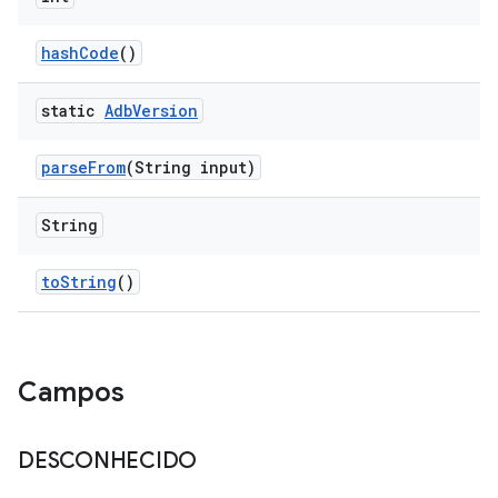
hash
Code
()
static
Adb
Version
parse
From
(String input)
String
to
String
()
Campos
DESCONHECIDO