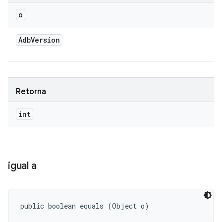
o
Adb
Version
Retorna
int
igual a
public boolean equals (Object o)