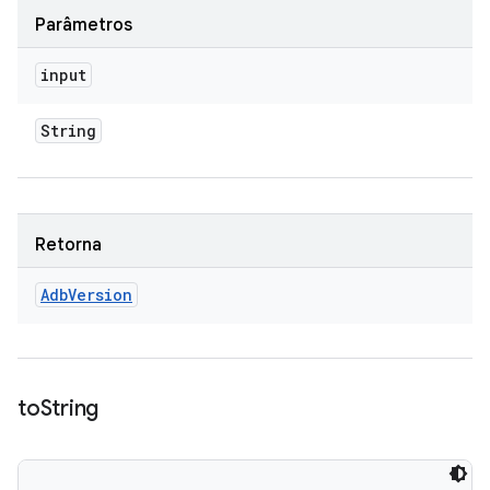
Parâmetros
input
String
Retorna
Adb
Version
to
String