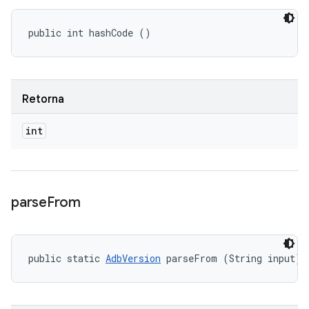
public int hashCode ()
Retorna
int
parse
From
public static 
AdbVersion
 parseFrom (String input)