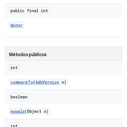
public final int
minor
Métodos públicos
int
compare
To
(
Adb
Version
o)
boolean
equals
(Object o)
int