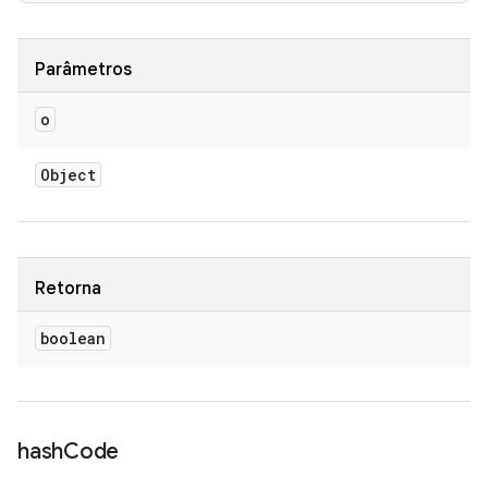
Parâmetros
o
Object
Retorna
boolean
hash
Code