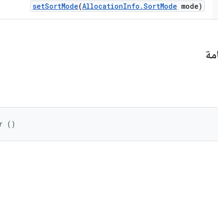
set
Sort
Mode
(
Allocation
Info
.
Sort
Mode
mode)
مة
r ()