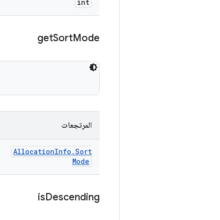
int
get
Sort
Mode
المرتجعات
Allocation
Info
.
Sort
Mode
is
Descending