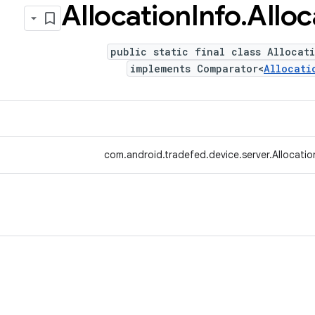
‫Allocation
Info
.
Alloc
public static final class Allocat
implements Comparator<
Allocati
com.android.tradefed.device.server.Allocatio