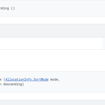
nding ()
e (
AllocationInfo.SortMode
 mode, 

n descending)