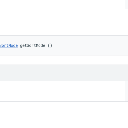
SortMode
 getSortMode ()