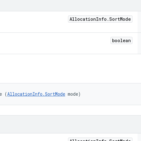
Allocation
Info
.
Sort
Mode
boolean
e (
AllocationInfo.SortMode
 mode)