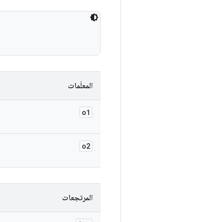
المعلَمات
o1
o2
المرتجعات