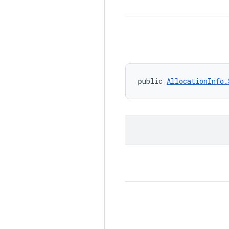
public 
AllocationInfo.