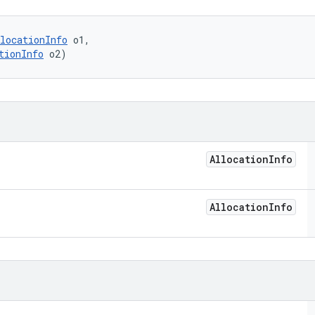
locationInfo
 o1, 

tionInfo
 o2)
Allocation
Info
Allocation
Info