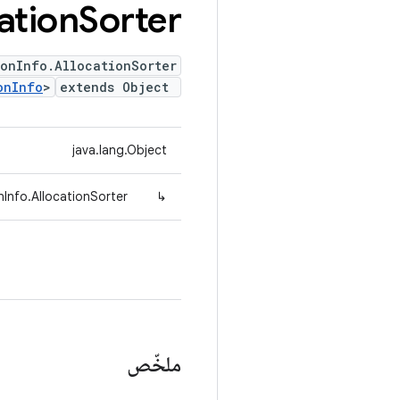
ation
Sorter
ionInfo.AllocationSorter
onInfo
>
extends Object
java.lang.Object
nInfo.AllocationSorter
↳
ملخّص