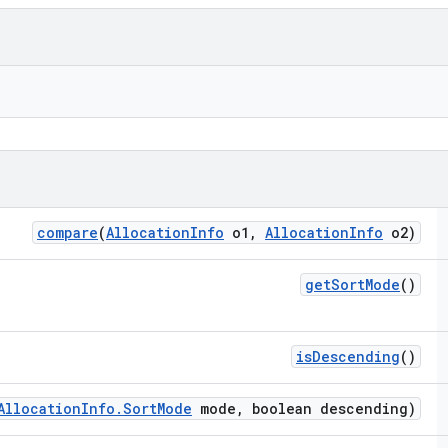
compare
(
Allocation
Info
o1
,
Allocation
Info
o2)
get
Sort
Mode
()
is
Descending
()
Allocation
Info
.
Sort
Mode
mode
,
boolean descending)