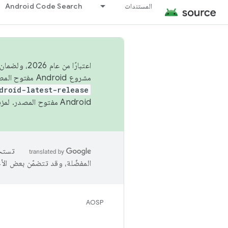
المستندات
Android Code Search
اعتبارًا من
مشروع Android مفتوح المصدر (AOSP) في الربعَين الثاني والرابع. لبناء مشروع Android مفتوح المصدر والمساهمة فيه، استخدِم
droid-latest-release
Android مفتوح المصدر. لمزيد من المعلومات، يُرجى الاطّلاع على
المفضّلة، وقد تتضمّن بعض الأ
AOSP