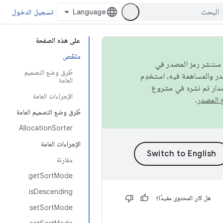
تسجيل الدخول
على هذه الصفحة
ملخّص
كامل، سننشر رمز المصدر في
طُرق وضع التصميم
العامة
صدار تم نشره في مشروع
الإجراءات العامة
.
طُرق وضع التصميم العامة
AllocationSorter
الإجراءات العامة
مقارنة
getSortMode
isDescending
هل كان المحتوى مفيدًا؟
setSortMode