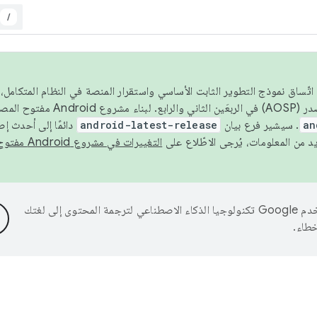
/
 عام 2026، ولضمان اتّساق نموذج التطوير الثابت الأساسي واستقرار المنصة في النظام المت
an
. سيشير فرع بيان
android-latest-release
دائمًا إلى أحدث إ
التغييرات في مشروع Android مفتوح المصدر
تستخدم Google تكنولوجيا الذكاء الاصطناعي لترجمة المحتوى إلى لغتك
خطاء.