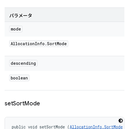
パラメータ
mode
Allocation
Info
.
Sort
Mode
descending
boolean
set
Sort
Mode
public void setSortMode (
AllocationInfo.SortMode
 m