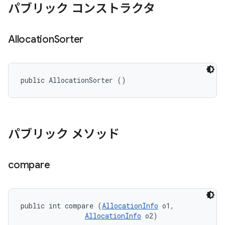
パブリック コンストラクタ
Allocation
Sorter
public AllocationSorter ()
パブリック メソッド
compare
public int compare (
AllocationInfo
 o1, 

AllocationInfo
 o2)