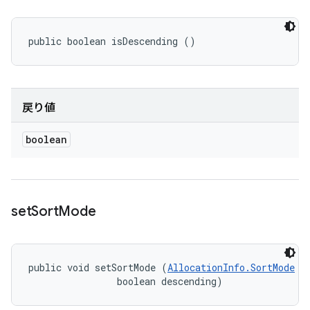
public boolean isDescending ()
戻り値
boolean
set
Sort
Mode
public void setSortMode (
AllocationInfo.SortMode
 mo
                boolean descending)