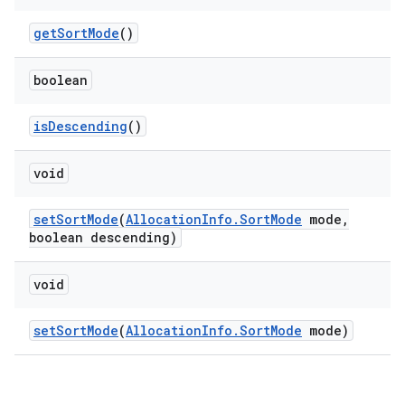
get
Sort
Mode
()
boolean
is
Descending
()
void
set
Sort
Mode
(
Allocation
Info
.
Sort
Mode
mode
,
boolean descending)
void
set
Sort
Mode
(
Allocation
Info
.
Sort
Mode
mode)