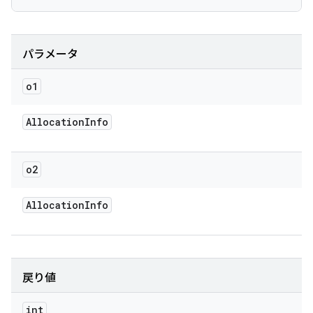
パラメータ
o1
Allocation
Info
o2
Allocation
Info
戻り値
int