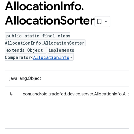
Allocation
Info
.
Allocation
Sorter
public static final class
AllocationInfo.AllocationSorter
extends Object
implements
Comparator<
AllocationInfo
>
java.lang.Object
↳
com.android.tradefed.device.server.AllocationInfo.Alloc