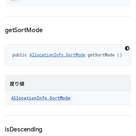
get
Sort
Mode
public 
AllocationInfo.SortMode
 getSortMode ()
戻り値
Allocation
Info
.
Sort
Mode
is
Descending