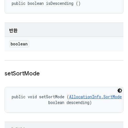
public boolean isDescending ()
반환
boolean
set
Sort
Mode
public void setSortMode (
AllocationInfo.SortMode
 mo
                boolean descending)