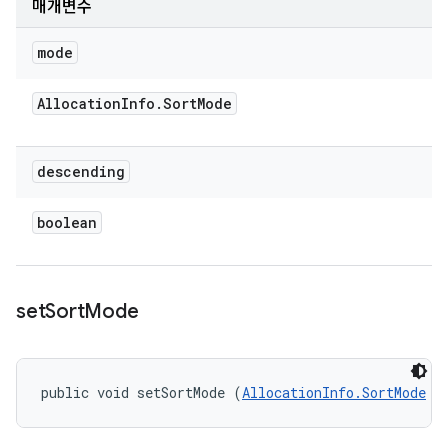
매개변수
mode
Allocation
Info
.
Sort
Mode
descending
boolean
set
Sort
Mode
public void setSortMode (
AllocationInfo.SortMode
 m