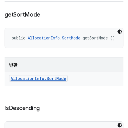
get
Sort
Mode
public 
AllocationInfo.SortMode
 getSortMode ()
반환
Allocation
Info
.
Sort
Mode
is
Descending