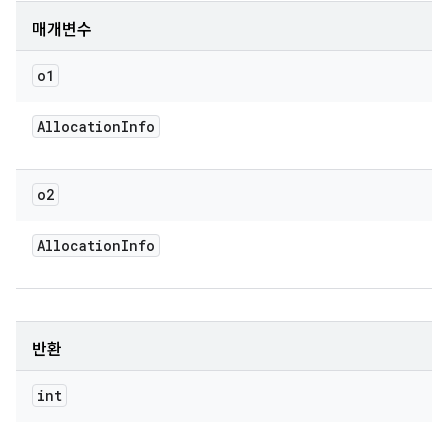
매개변수
o1
Allocation
Info
o2
Allocation
Info
반환
int