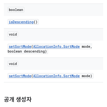
boolean
is
Descending
()
void
set
Sort
Mode
(
Allocation
Info
.
Sort
Mode
mode
,
boolean descending)
void
set
Sort
Mode
(
Allocation
Info
.
Sort
Mode
mode)
공개 생성자