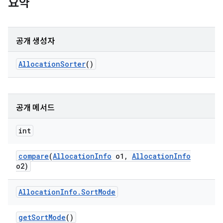
요약
공개 생성자
Allocation
Sorter
()
공개 메서드
int
compare
(
Allocation
Info
o1
,
Allocation
Info
o2)
Allocation
Info
.
Sort
Mode
get
Sort
Mode
()