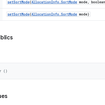
set
Sort
Mode
(
Allocation
Info
.
Sort
Mode
mode
,
boolean
set
Sort
Mode
(
Allocation
Info
.
Sort
Mode
mode)
blics
r ()
ues