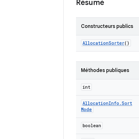
Résumé
Constructeurs publics
Allocation
Sorter
()
Méthodes publiques
int
Allocation
Info
.
Sort
Mode
boolean