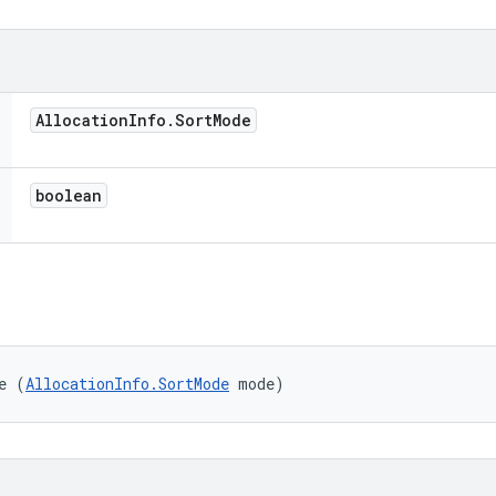
Allocation
Info
.
Sort
Mode
boolean
e (
AllocationInfo.SortMode
 mode)