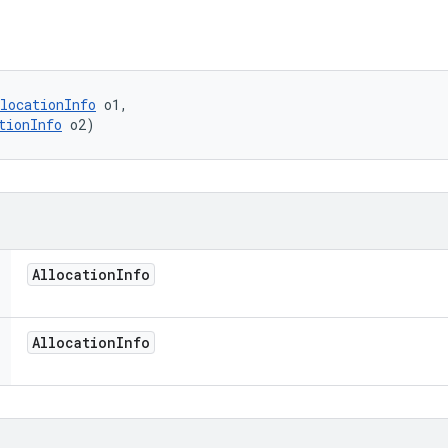
locationInfo
 o1, 

tionInfo
 o2)
Allocation
Info
Allocation
Info