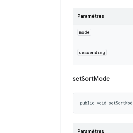
Paramètres
mode
descending
set
Sort
Mode
public void setSortMod
Paramètres