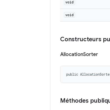
void
void
Constructeurs pu
Allocation
Sorter
public AllocationSorte
Méthodes publiq