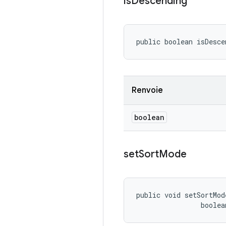
is
Descending
public boolean isDesce
Renvoie
boolean
set
Sort
Mode
public void setSortMod
                boolea