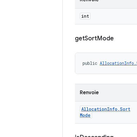
int
get
Sort
Mode
public 
AllocationInfo.
Renvoie
Allocation
Info
.
Sort
Mode