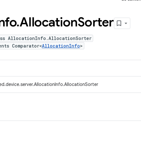
nfo
.
Allocation
Sorter
ss AllocationInfo.AllocationSorter
ents Comparator<
AllocationInfo
>
d.device.server.AllocationInfo.AllocationSorter