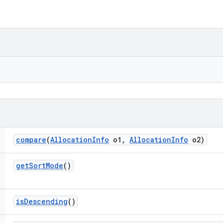
compare
(
Allocation
Info
o1
,
Allocation
Info
o2)
get
Sort
Mode
()
is
Descending
()