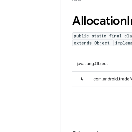
Allocation
I
public static final cla
extends Object
implem
java.lang.Object
↳
com.android.tradefe