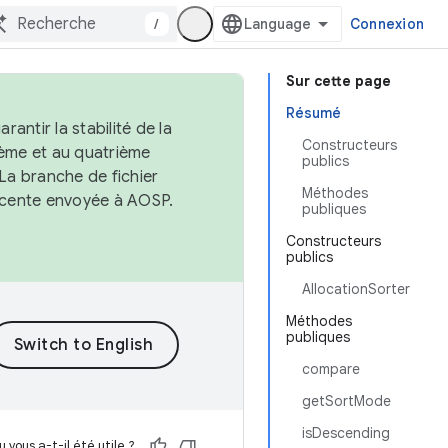
/
Connexion
Sur cette page
Résumé
antir la stabilité de la
Constructeurs
ème et au quatrième
publics
 La branche de fichier
Méthodes
récente envoyée à AOSP.
publiques
Constructeurs
publics
AllocationSorter
Méthodes
publiques
compare
getSortMode
isDescending
 vous a-t-il été utile ?