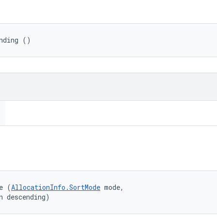
nding ()
e (
AllocationInfo.SortMode
 mode, 

n descending)