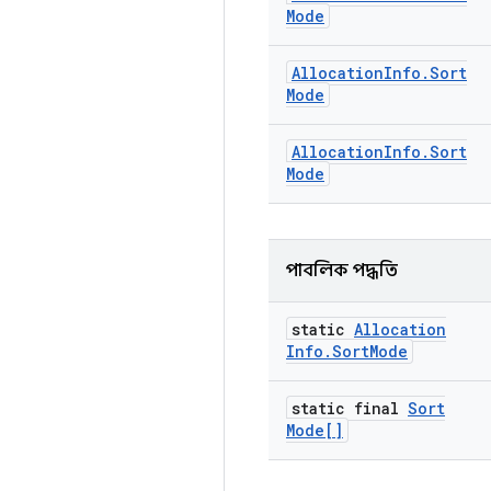
Mode
Allocation
Info
.
Sort
Mode
Allocation
Info
.
Sort
Mode
পাবলিক পদ্ধতি
static
Allocation
Info
.
Sort
Mode
static final
Sort
Mode[]