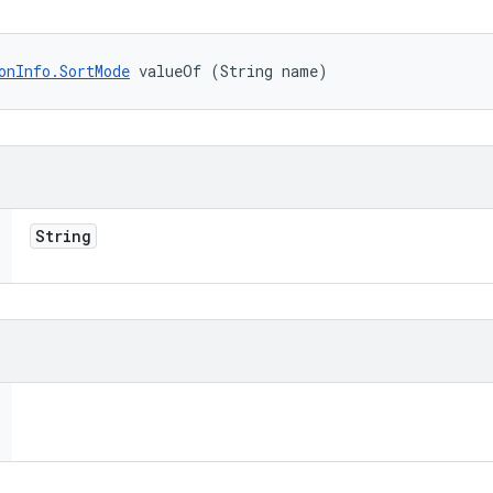
onInfo.SortMode
 valueOf (String name)
String