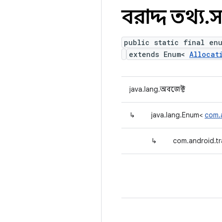
বরাদ্দ তথ্য
.
স
public static final en
extends Enum<
Allocat
java.lang.অবজেক্ট
↳
java.lang.Enum<
com.a
↳
com.android.tr