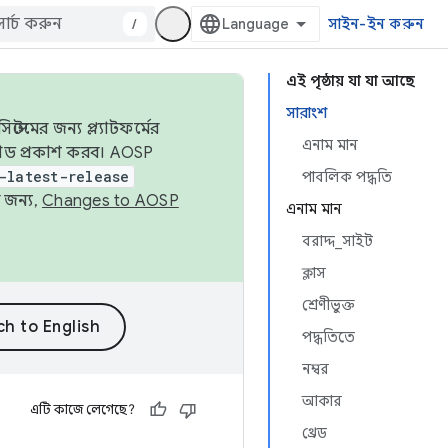
/
সাইন-ইন করুন
এই পৃষ্ঠায় যা যা আছে
সারাংশ
েমের জন্য প্ল্যাটফর্মের
এনাম মান
 কোড প্রকাশ করব। AOSP
-latest-release
পাবলিক পদ্ধতি
 জন্য,
Changes to AOSP
এনাম মান
বরাদ্দ_সাইট
ক্লাস
শ্রেণীভুক্ত
পদ্ধতিতে
নম্বর
আকার
এটি কাজে লেগেছে?
থ্রেড