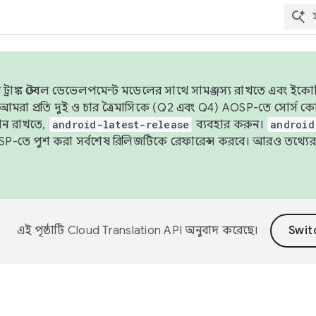
াঙ্ক স্টেবল ডেভেলপমেন্ট মডেলের সাথে সামঞ্জস্য রাখতে এবং ইকোসিস্ট
ে, আমরা প্রতি দুই ও চার ত্রৈমাসিকে (Q2 এবং Q4) AOSP-তে সোর্স
ান রাখতে,
android-latest-release
ব্যবহার করুন।
android
বদা AOSP-তে পুশ করা সর্বশেষ রিলিজটিকে রেফারেন্স করবে। আরও তথ্যের
এই পৃষ্ঠাটি
Cloud Translation API
অনুবাদ করেছে।