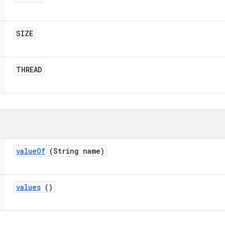
SIZE
THREAD
value
Of
(String name)
values
()