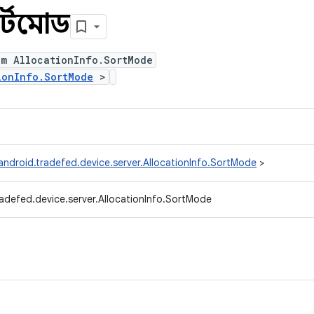
র্টমোড
um AllocationInfo.SortMode
ionInfo.SortMode
>
ndroid.tradefed.device.server.AllocationInfo.SortMode
>
adefed.device.server.AllocationInfo.SortMode