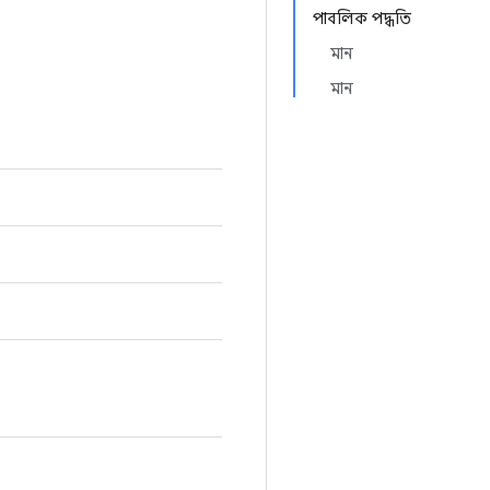
পাবলিক পদ্ধতি
মান
মান