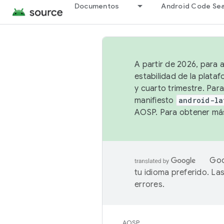
Documentos
Android Code Se
A partir de 2026, para 
estabilidad de la plata
y cuarto trimestre. Para
manifiesto
android-la
AOSP. Para obtener más
Goo
tu idioma preferido. L
errores.
AOSP