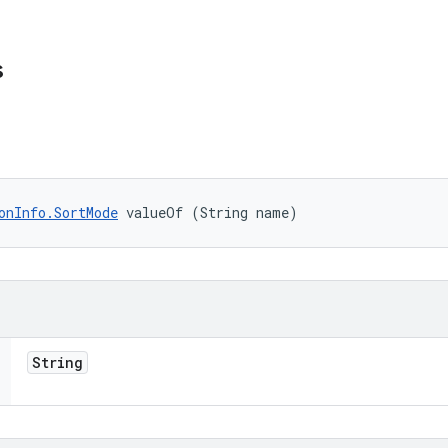
s
onInfo.SortMode
 valueOf (String name)
String