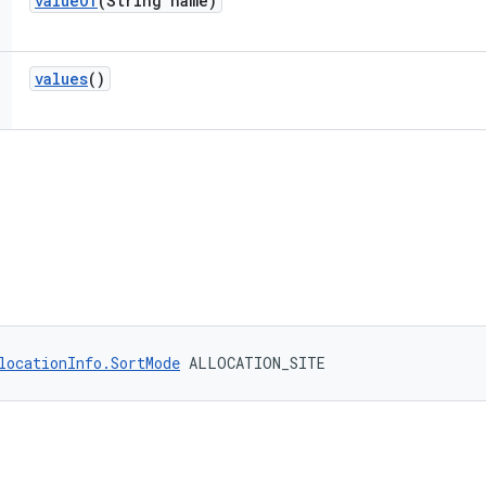
value
Of
(String name)
values
()
locationInfo.SortMode
 ALLOCATION_SITE