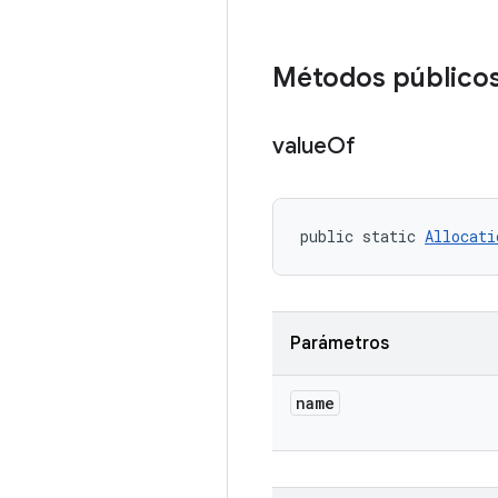
Métodos público
value
Of
public static 
Allocati
Parámetros
name