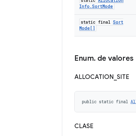
static
Allocation
Info
.
Sort
Mode
static final
Sort
Mode[]
Enum
.
de valores
ALLOCATION
_
SITE
public static final 
Al
CLASE