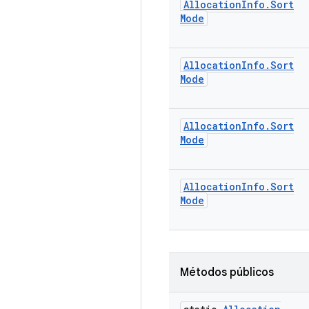
Allocation
Info
.
Sort
Mode
Allocation
Info
.
Sort
Mode
Allocation
Info
.
Sort
Mode
Allocation
Info
.
Sort
Mode
Métodos públicos