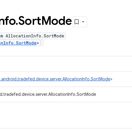
nfo
.
Sort
Mode
um AllocationInfo.SortMode
onInfo.SortMode
>
.android.tradefed.device.server.AllocationInfo.SortMode
>
d.tradefed.device.server.AllocationInfo.SortMode