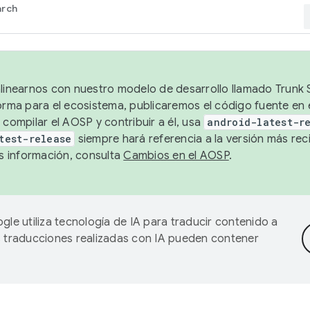
arch
alinearnos con nuestro modelo de desarrollo llamado Trunk S
forma para el ecosistema, publicaremos el código fuente en
 compilar el AOSP y contribuir a él, usa
android-latest-r
test-release
siempre hará referencia a la versión más reci
 información, consulta
Cambios en el AOSP
.
gle utiliza tecnología de IA para traducir contenido a
as traducciones realizadas con IA pueden contener