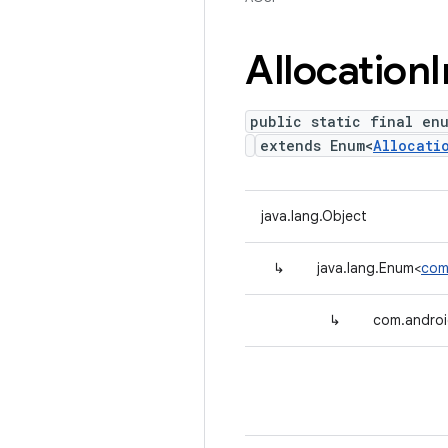
Allocation
I
public static final en
extends Enum<
Allocati
java.lang.Object
↳
java.lang.Enum<
com
↳
com.androi