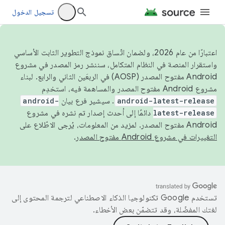
تسجيل الدخول
اعتبارًا من عام 2026، ولضمان اتّساق نموذج التطوير الثابت الأساسي
واستقرار المنصة في النظام المتكامل، سننشر رمز المصدر في مشروع
Android مفتوح المصدر (AOSP) في الربعَين الثاني والرابع. لبناء
مشروع Android مفتوح المصدر والمساهمة فيه، استخدِم
android-latest-release
. سيشير فرع بيان
android-
latest-release
دائمًا إلى أحدث إصدار تم نشره في مشروع
Android مفتوح المصدر. لمزيد من المعلومات، يُرجى الاطّلاع على
التغييرات في مشروع Android مفتوح المصدر
.
تستخدم Google تكنولوجيا الذكاء الاصطناعي لترجمة المحتوى إلى
لغتك المفضّلة، وقد تتضمّن بعض الأخطاء.