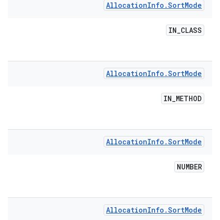
Allocation
Info
.
Sort
Mode
IN
_
CLASS
Allocation
Info
.
Sort
Mode
IN
_
METHOD
Allocation
Info
.
Sort
Mode
NUMBER
Allocation
Info
.
Sort
Mode