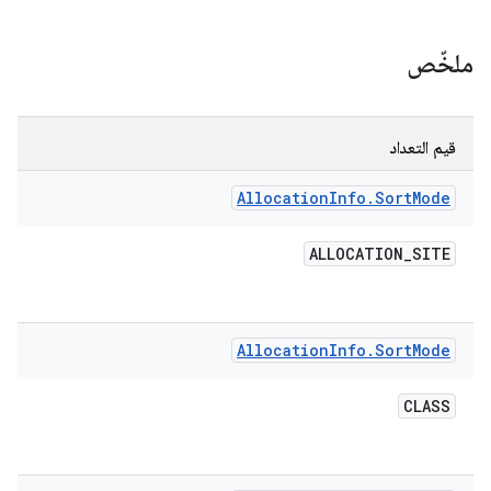
ملخّص
قيم التعداد
Allocation
Info
.
Sort
Mode
ALLOCATION
_
SITE
Allocation
Info
.
Sort
Mode
CLASS