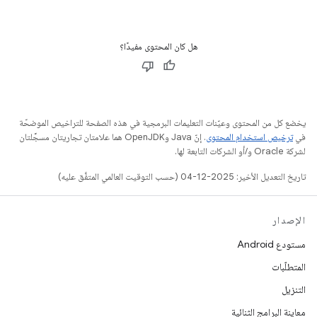
هل كان المحتوى مفيدًا؟
يخضع كل من المحتوى وعيّنات التعليمات البرمجية في هذه الصفحة للتراخيص الموضحّة
في
ترخيص استخدام المحتوى
. إنّ Java وOpenJDK هما علامتان تجاريتان مسجَّلتان
لشركة Oracle و/أو الشركات التابعة لها.
تاريخ التعديل الأخير: 2025-12-04 (حسب التوقيت العالمي المتفَّق عليه)
الإصدار
مستودع Android
المتطلّبات
التنزيل
معاينة البرامج الثنائية