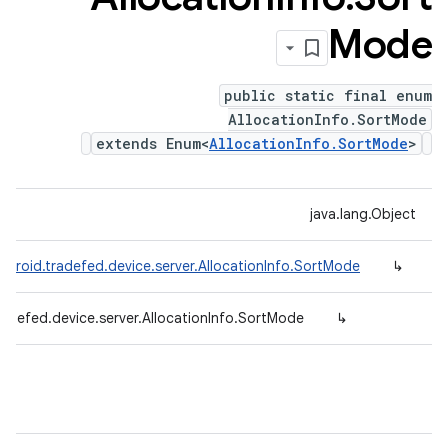
Mode
public static final enum
AllocationInfo.SortMode
extends Enum<
AllocationInfo.SortMode
>
java.lang.Object
ndroid.tradefed.device.server.AllocationInfo.SortMode
↳
adefed.device.server.AllocationInfo.SortMode
↳