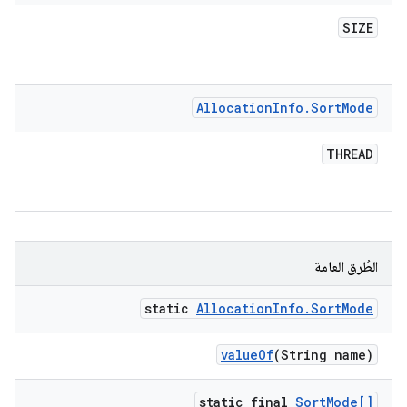
SIZE
Allocation
Info
.
Sort
Mode
THREAD
الطُرق العامة
static
Allocation
Info
.
Sort
Mode
value
Of
(String name)
static final
Sort
Mode[]