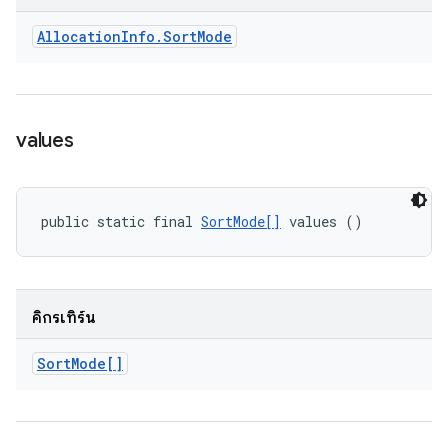
Allocation
Info
.
Sort
Mode
values
public static final 
SortMode[]
 values ()
คิกรีเทิร์น
Sort
Mode[]