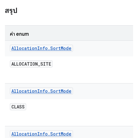
สรุป
ค่า enum
Allocation
Info
.
Sort
Mode
ALLOCATION
_
SITE
Allocation
Info
.
Sort
Mode
CLASS
Allocation
Info
.
Sort
Mode