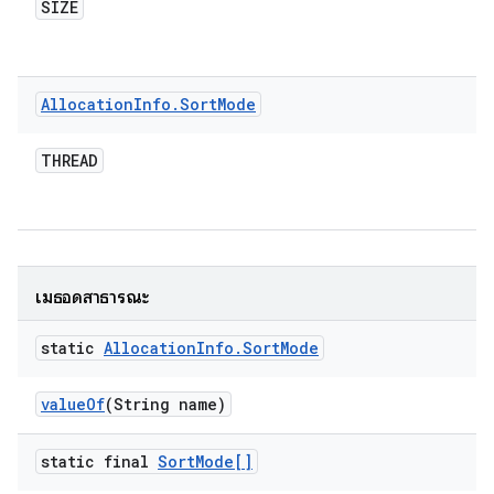
SIZE
Allocation
Info
.
Sort
Mode
THREAD
เมธอดสาธารณะ
static
Allocation
Info
.
Sort
Mode
value
Of
(String name)
static final
Sort
Mode[]