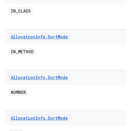
IN
_
CLASS
Allocation
Info
.
Sort
Mode
IN
_
METHOD
Allocation
Info
.
Sort
Mode
NUMBER
Allocation
Info
.
Sort
Mode