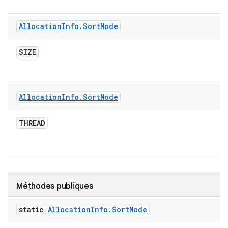
Allocation
Info
.
Sort
Mode
SIZE
Allocation
Info
.
Sort
Mode
THREAD
Méthodes publiques
static
Allocation
Info
.
Sort
Mode