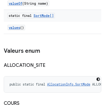
value
Of
(String name)
static final
Sort
Mode[]
values
()
Valeurs enum
ALLOCATION
_
SITE
public static final 
AllocationInfo.SortMode
 ALLOCA
COURS