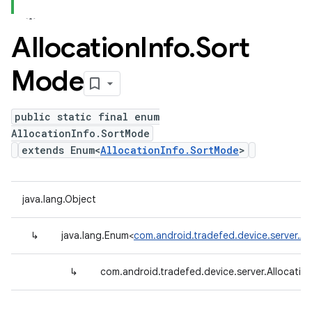
Allocation
Info
.
Sort
Mode
public static final enum
AllocationInfo.SortMode
extends Enum<
AllocationInfo.SortMode
>
java.lang.Object
↳
java.lang.Enum<
com.android.tradefed.device.server.Al
↳
com.android.tradefed.device.server.Allocati