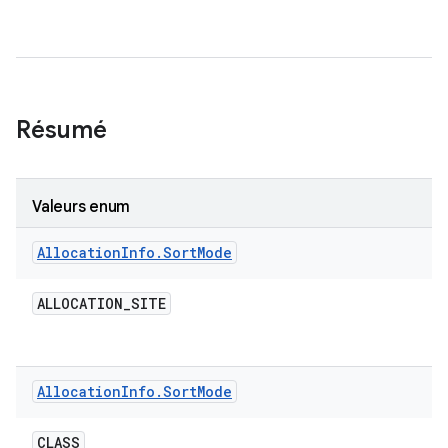
Résumé
Valeurs enum
Allocation
Info
.
Sort
Mode
ALLOCATION
_
SITE
Allocation
Info
.
Sort
Mode
CLASS