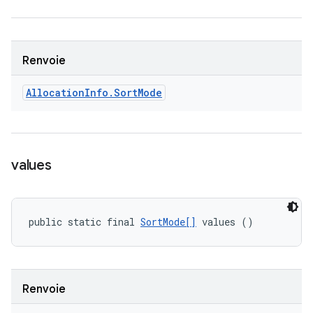
Renvoie
Allocation
Info
.
Sort
Mode
values
public static final 
SortMode[]
 values ()
Renvoie