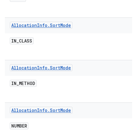
Allocation
Info
.
Sort
Mode
IN
_
CLASS
Allocation
Info
.
Sort
Mode
IN
_
METHOD
Allocation
Info
.
Sort
Mode
NUMBER