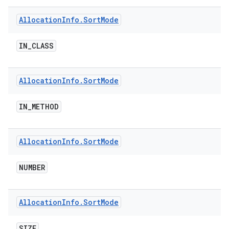
Allocation
Info
.
Sort
Mode
IN
_
CLASS
Allocation
Info
.
Sort
Mode
IN
_
METHOD
Allocation
Info
.
Sort
Mode
NUMBER
Allocation
Info
.
Sort
Mode
SIZE