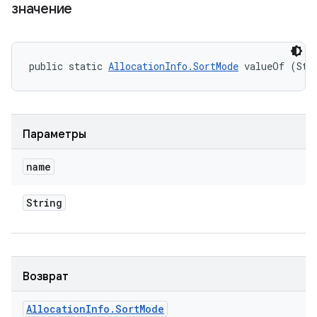
значение
public static 
AllocationInfo.SortMode
 valueOf (Str
Параметры
name
String
Возврат
Allocation
Info
.
Sort
Mode