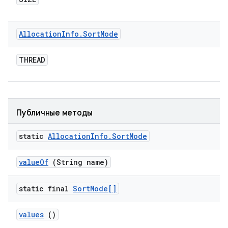
Allocation
Info
.
Sort
Mode
THREAD
Публичные методы
static
Allocation
Info
.
Sort
Mode
value
Of
(String name)
static final
Sort
Mode[]
values
()