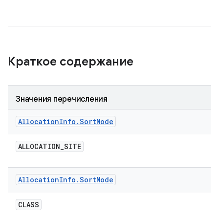
Краткое содержание
Значения перечисления
Allocation
Info
.
Sort
Mode
ALLOCATION
_
SITE
Allocation
Info
.
Sort
Mode
CLASS