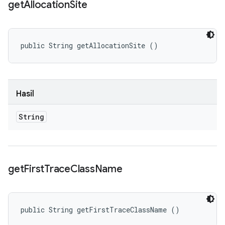
get
Allocation
Site
public String getAllocationSite ()
Hasil
String
get
First
Trace
Class
Name
public String getFirstTraceClassName ()