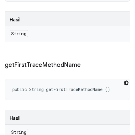
Hasil
String
get
First
Trace
Method
Name
public String getFirstTraceMethodName ()
Hasil
String