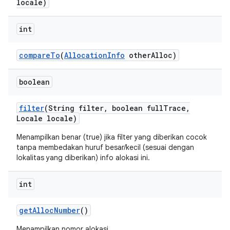
locale)
int
compare
To
(
Allocation
Info
other
Alloc)
boolean
filter
(String filter
,
boolean full
Trace
,
Locale locale)
Menampilkan benar (true) jika filter yang diberikan cocok
tanpa membedakan huruf besar/kecil (sesuai dengan
lokalitas yang diberikan) info alokasi ini.
int
get
Alloc
Number
()
Menampilkan nomor alokasi.