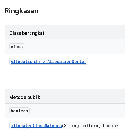
Ringkasan
Class bertingkat
class
Allocation
Info
.
Allocation
Sorter
Metode publik
boolean
allocated
Class
Matches
(String pattern
,
Locale