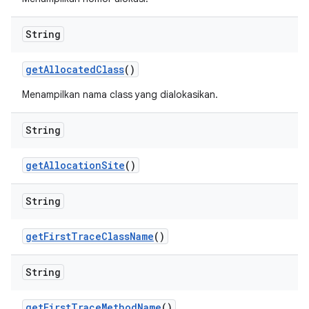
String
get
Allocated
Class
()
Menampilkan nama class yang dialokasikan.
String
get
Allocation
Site
()
String
get
First
Trace
Class
Name
()
String
get
First
Trace
Method
Name
()