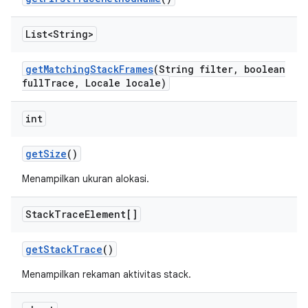
List<String>
get
Matching
Stack
Frames
(String filter
,
boolean
full
Trace
,
Locale locale)
int
get
Size
()
Menampilkan ukuran alokasi.
Stack
Trace
Element[]
get
Stack
Trace
()
Menampilkan rekaman aktivitas stack.