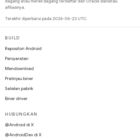
dagang atau merek dagang terdaftar dari Oracle dan/atau
afiliasinya.
Terakhir diperbarui pada 2026-06-22 UTC.
BUILD
Repositori Android
Persyaratan
Mendownload
Pratinjau biner
Setelan pabrik
Biner driver
HUBUNGKAN
@Android di X
@AndroidDev di X