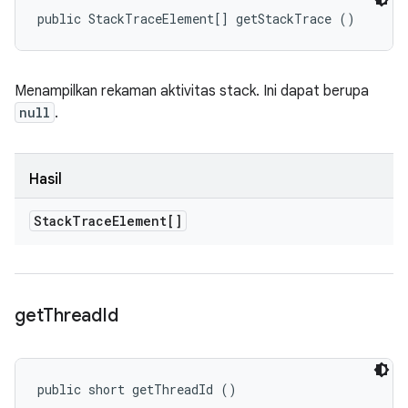
public StackTraceElement[] getStackTrace ()
Menampilkan rekaman aktivitas stack. Ini dapat berupa
null
.
Hasil
Stack
Trace
Element[]
get
Thread
Id
public short getThreadId ()