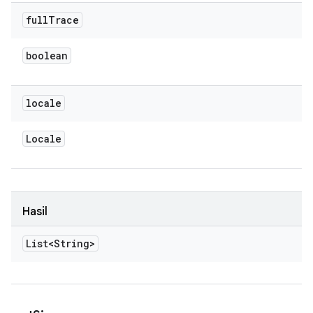
full
Trace
boolean
locale
Locale
Hasil
List<String>