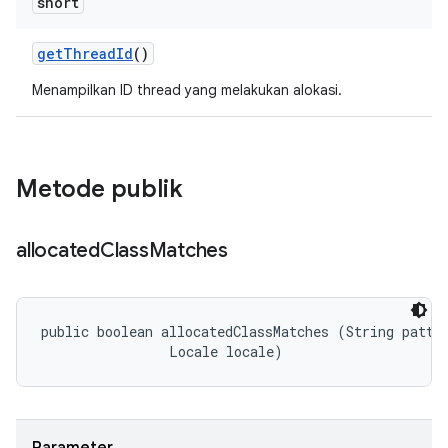
short
get
Thread
Id
()
Menampilkan ID thread yang melakukan alokasi.
Metode publik
allocated
Class
Matches
public boolean allocatedClassMatches (String patter
                Locale locale)