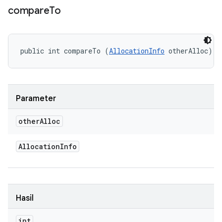
compare
To
public int compareTo (
AllocationInfo
 otherAlloc)
Parameter
other
Alloc
Allocation
Info
Hasil
int