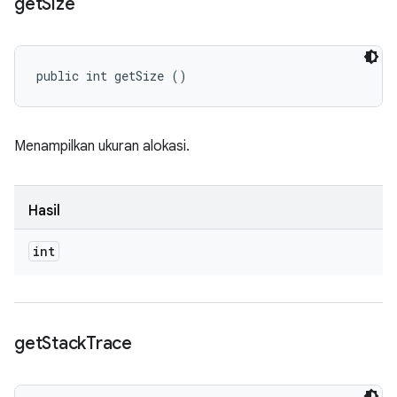
get
Size
public int getSize ()
Menampilkan ukuran alokasi.
Hasil
int
get
Stack
Trace