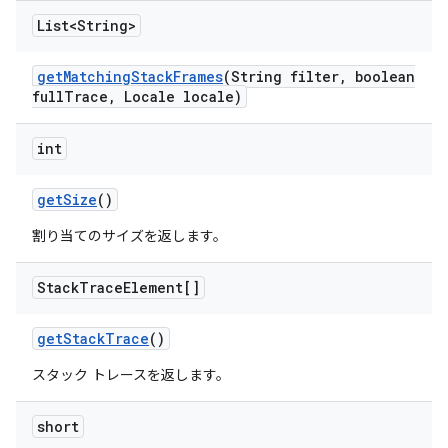
List<String>
get
Matching
Stack
Frames
(String filter
,
boolean
full
Trace
,
Locale locale)
int
get
Size
()
割り当てのサイズを返します。
Stack
Trace
Element[]
get
Stack
Trace
()
スタック トレースを返します。
short