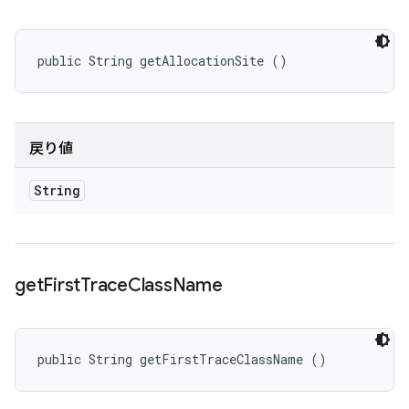
public String getAllocationSite ()
戻り値
String
get
First
Trace
Class
Name
public String getFirstTraceClassName ()