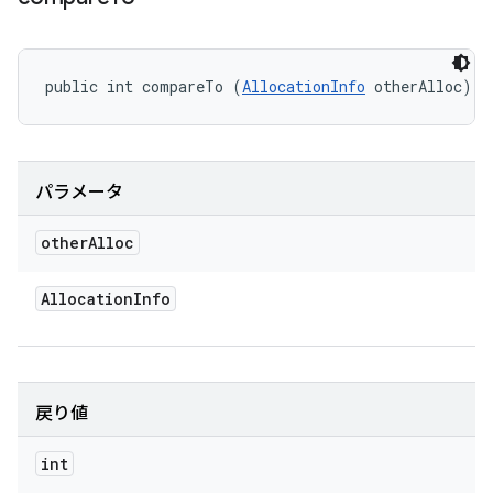
public int compareTo (
AllocationInfo
 otherAlloc)
パラメータ
other
Alloc
Allocation
Info
戻り値
int