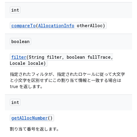
int
compare
To
(
Allocation
Info
other
Alloc)
boolean
filter
(String filter
,
boolean full
Trace
,
Locale locale)
指定されたフィルタが、指定されたロケールに従って大文字
と小文字を区別せずにこの割り当て情報と一致する場合は
true を返します。
int
get
Alloc
Number
()
割り当て番号を返します。