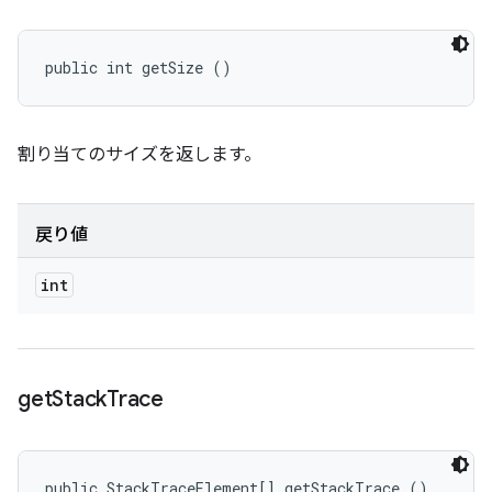
public int getSize ()
割り当てのサイズを返します。
戻り値
int
get
Stack
Trace
public StackTraceElement[] getStackTrace ()