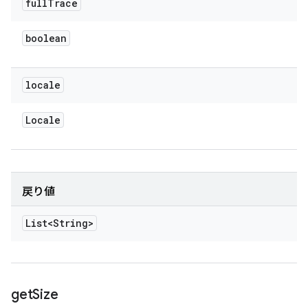
full
Trace
boolean
locale
Locale
戻り値
List<String>
get
Size