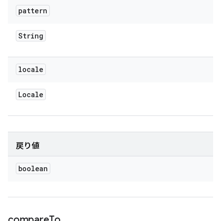
pattern
String
locale
Locale
戻り値
boolean
compare
To