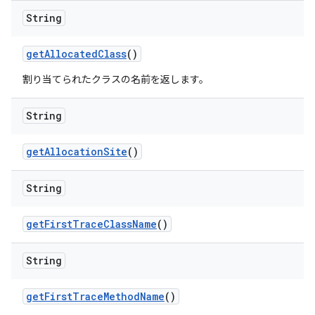
String
get
Allocated
Class
()
割り当てられたクラスの名前を返します。
String
get
Allocation
Site
()
String
get
First
Trace
Class
Name
()
String
get
First
Trace
Method
Name
()