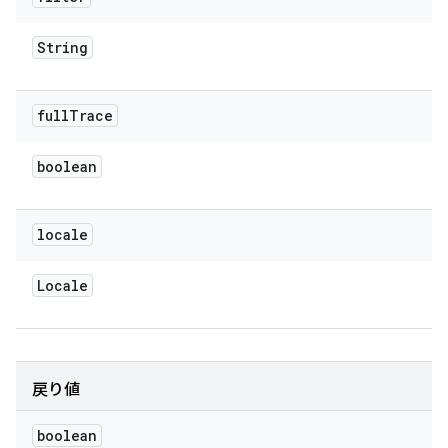
String
full
Trace
boolean
locale
Locale
戻り値
boolean