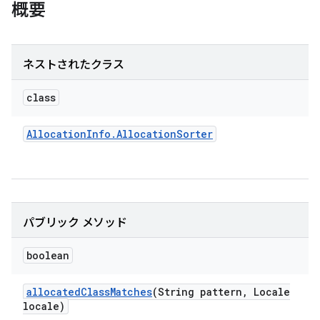
概要
ネストされたクラス
class
Allocation
Info
.
Allocation
Sorter
パブリック メソッド
boolean
allocated
Class
Matches
(String pattern
,
Locale
locale)