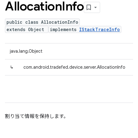
Allocation
Info
public class AllocationInfo
extends Object
implements
IStackTraceInfo
java.lang.Object
↳
com.android.tradefed.device.server.AllocationInfo
割り当て情報を保持します。