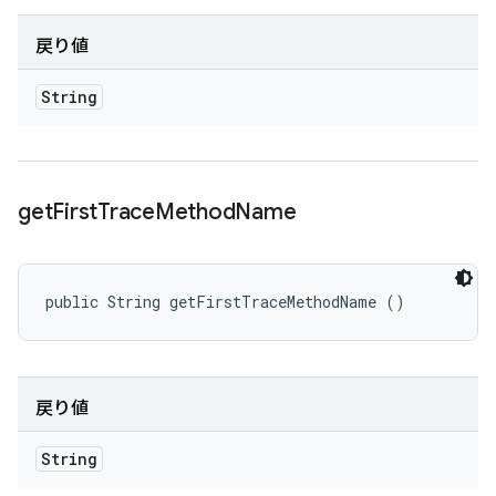
戻り値
String
get
First
Trace
Method
Name
public String getFirstTraceMethodName ()
戻り値
String