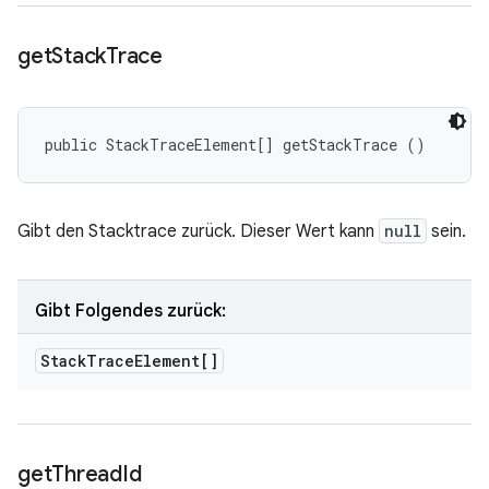
get
Stack
Trace
public StackTraceElement[] getStackTrace ()
Gibt den Stacktrace zurück. Dieser Wert kann
null
sein.
Gibt Folgendes zurück:
Stack
Trace
Element[]
get
Thread
Id