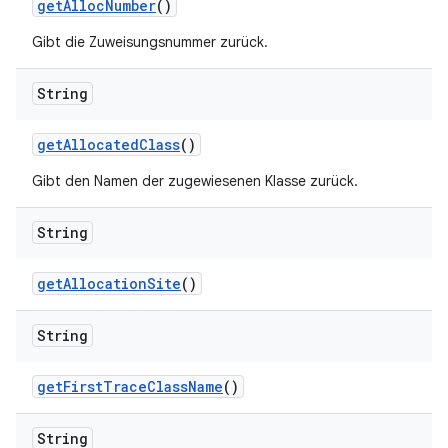
get
Alloc
Number
()
Gibt die Zuweisungsnummer zurück.
String
get
Allocated
Class
()
Gibt den Namen der zugewiesenen Klasse zurück.
String
get
Allocation
Site
()
String
get
First
Trace
Class
Name
()
String