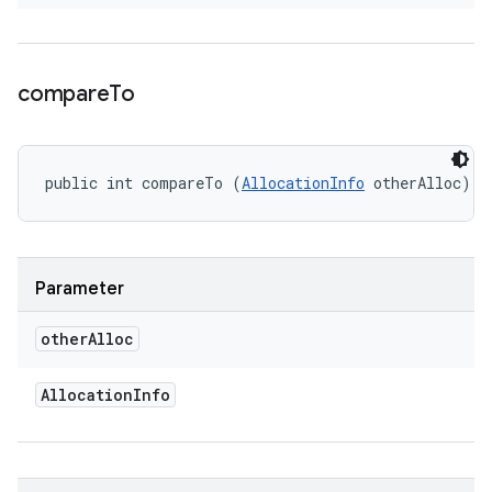
compare
To
public int compareTo (
AllocationInfo
 otherAlloc)
Parameter
other
Alloc
Allocation
Info