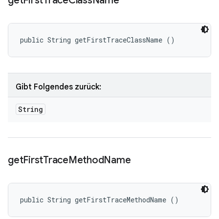
get
First
Trace
Class
Name
public String getFirstTraceClassName ()
Gibt Folgendes zurück:
String
get
First
Trace
Method
Name
public String getFirstTraceMethodName ()