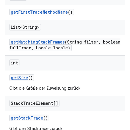
get
First
Trace
Method
Name
()
List<String>
get
Matching
Stack
Frames
(String filter
,
boolean
full
Trace
,
Locale locale)
int
get
Size
()
Gibt die Größe der Zuweisung zurück.
Stack
Trace
Element[]
get
Stack
Trace
()
Gibt den Stacktrace zurück.