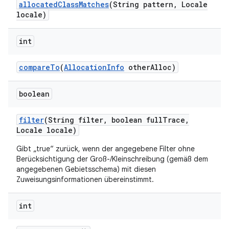
allocated
Class
Matches
(String pattern
,
Locale
locale)
int
compare
To
(
Allocation
Info
other
Alloc)
boolean
filter
(String filter
,
boolean full
Trace
,
Locale locale)
Gibt „true“ zurück, wenn der angegebene Filter ohne
Berücksichtigung der Groß-/Kleinschreibung (gemäß dem
angegebenen Gebietsschema) mit diesen
Zuweisungsinformationen übereinstimmt.
int