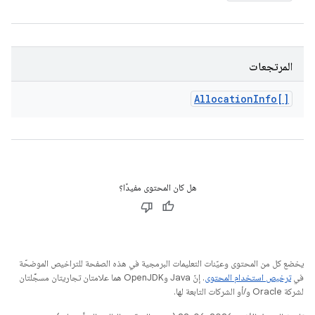
المرتجعات
Allocation
Info[]
هل كان المحتوى مفيدًا؟
يخضع كل من المحتوى وعيّنات التعليمات البرمجية في هذه الصفحة للتراخيص الموضحّة
في
ترخيص استخدام المحتوى
. إنّ Java وOpenJDK هما علامتان تجاريتان مسجَّلتان
لشركة Oracle و/أو الشركات التابعة لها.