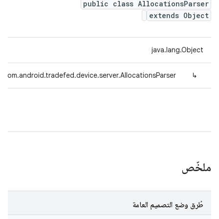
public class AllocationsParser
extends Object
java.lang.Object
com.android.tradefed.device.server.AllocationsParser
↳
ملخّص
طُرق وضع التصميم العامة