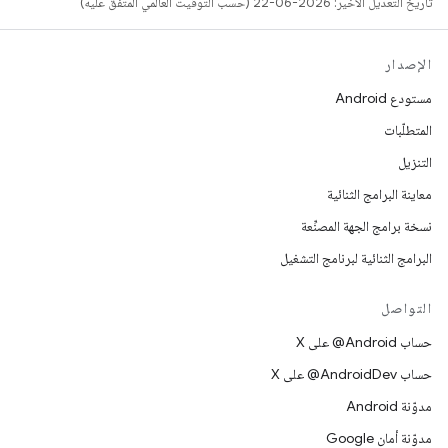
تاريخ التعديل الأخير: 2026-06-22 (حسب التوقيت العالمي المتفَّق عليه)
الإصدار
مستودع Android
المتطلّبات
التنزيل
معاينة البرامج الثنائية
نسخة برامج الجهة المصنِّعة
البرامج الثنائية لبرنامج التشغيل
التواصل
حساب ‎@Android على X
حساب ‎@AndroidDev على X
مدوّنة Android
مدوّنة أمان Google