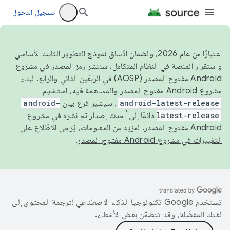
تسجيل الدخول
اعتبارًا من عام 2026، ولضمان اتّساق نموذج التطوير الثابت الأساسي
واستقرار المنصة في النظام المتكامل، سننشر رمز المصدر في مشروع
Android مفتوح المصدر (AOSP) في الربعَين الثاني والرابع. لبناء
مشروع Android مفتوح المصدر والمساهمة فيه، استخدِم
android-latest-release
. سيشير فرع بيان
android-
latest-release
دائمًا إلى أحدث إصدار تم نشره في مشروع
Android مفتوح المصدر. لمزيد من المعلومات، يُرجى الاطّلاع على
التغييرات في مشروع Android مفتوح المصدر
.
تستخدم Google تكنولوجيا الذكاء الاصطناعي لترجمة المحتوى إلى
لغتك المفضّلة، وقد تتضمّن بعض الأخطاء.