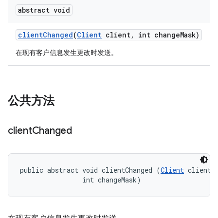
abstract void
client
Changed
(
Client
client
,
int change
Mask)
在现有客户信息发生更改时发送。
公共方法
client
Changed
public abstract void clientChanged (
Client
 client, 
                int changeMask)