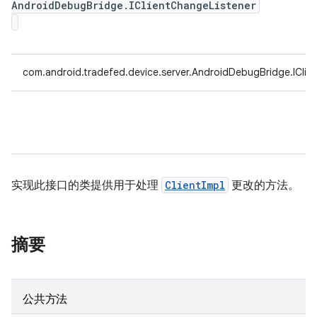
AndroidDebugBridge.IClientChangeListener
com.android.tradefed.device.server.AndroidDebugBridge.IClie
实现此接口的类提供用于处理
ClientImpl
更改的方法。
摘要
公共方法