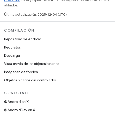
Contenido
. Java y OpenJDK son marcas registradas de Oracle o sus
afiliados.
Última actualización: 2025-12-04 (UTC)
COMPILACIÓN
Repositorio de Android
Requisitos
Descarga
Vista previa de los objetos binarios
Imágenes de fábrica
Objetos binarios del controlador
CONÉCTATE
@Android en X
@AndroidDev en X