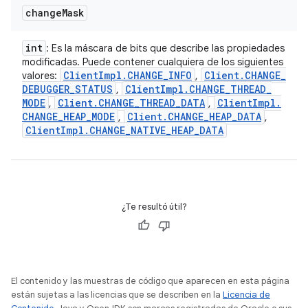
change
Mask
int
: Es la máscara de bits que describe las propiedades
modificadas. Puede contener cualquiera de los siguientes
Client
Impl
.
CHANGE
_
INFO
Client
.
CHANGE
_
valores:
,
DEBUGGER
_
STATUS
Client
Impl
.
CHANGE
_
THREAD
_
,
MODE
Client
.
CHANGE
_
THREAD
_
DATA
Client
Impl
.
,
,
CHANGE
_
HEAP
_
MODE
Client
.
CHANGE
_
HEAP
_
DATA
,
,
Client
Impl
.
CHANGE
_
NATIVE
_
HEAP
_
DATA
¿Te resultó útil?
El contenido y las muestras de código que aparecen en esta página
están sujetas a las licencias que se describen en la
Licencia de