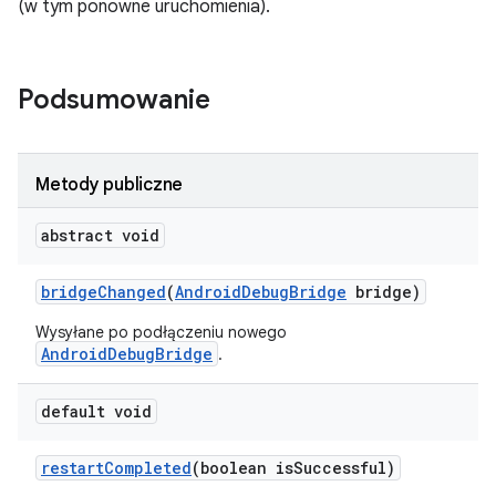
(w tym ponowne uruchomienia).
Podsumowanie
Metody publiczne
abstract void
bridge
Changed
(
Android
Debug
Bridge
bridge)
Wysyłane po podłączeniu nowego
AndroidDebugBridge
.
default void
restart
Completed
(boolean is
Successful)