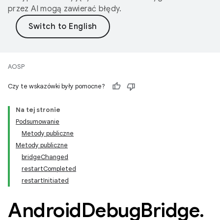
przez AI mogą zawierać błędy.
AOSP
Czy te wskazówki były pomocne?
Na tej stronie
Podsumowanie
Metody publiczne
Metody publiczne
bridgeChanged
restartCompleted
restartInitiated
Android
Debug
Bridge
.