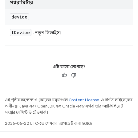
প্যারামিটার
device
IDevice
: নতুন ডিভাইস।
এটি কাজে লেগেছে?
এই পৃষ্ঠার কন্টেন্ট ও কোডের নমুনাগুলি
Content License
-এ বর্ণিত লাইসেন্সের
অধীনস্থ। Java এবং OpenJDK হল Oracle এবং/অথবা তার অ্যাফিলিয়েট
সংস্থার রেজিস্টার্ড ট্রেডমার্ক।
2026-06-22 UTC-তে শেষবার আপডেট করা হয়েছে।