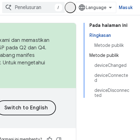
/
Masuk
Pada halaman ini
Ringkasan
 kami dan memastikan
Metode publik
OSP pada Q2 dan Q4.
Cabang manifes
Metode publik
SP. Untuk mengetahui
deviceChanged
deviceConnecte
d
deviceDisconnec
ted
formasi ini membantu?