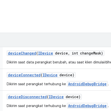
device
Changed
(
IDevice
device
,
int change
Mask)
Dikirim saat data perangkat berubah, atau saat klien dimulai/dih
device
Connected
(
IDevice
device)
AndroidDebugBridge
Dikirim saat perangkat terhubung ke
.
device
Disconnected
(
IDevice
device)
AndroidDebugBridge
Dikirim saat perangkat terhubung ke
.