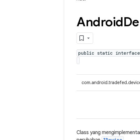
Android
De
public static interfac
com.android.tradefed.devic
Class yang mengimplementa
IDevice