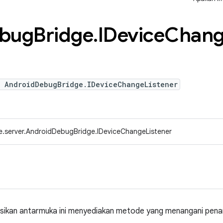
bug
Bridge
.
IDevice
Chan
e AndroidDebugBridge.IDeviceChangeListener
e.server.AndroidDebugBridge.IDeviceChangeListener
sikan antarmuka ini menyediakan metode yang menangani pen