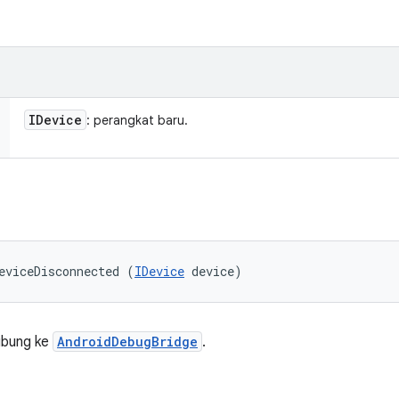
IDevice
: perangkat baru.
eviceDisconnected (
IDevice
 device)
ubung ke
AndroidDebugBridge
.