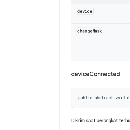
device
change
Mask
device
Connected
public abstract void d
Dikirim saat perangkat terh