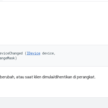
eviceChanged (
IDevice
 device, 

angeMask)
berubah, atau saat klien dimulai/dihentikan di perangkat.