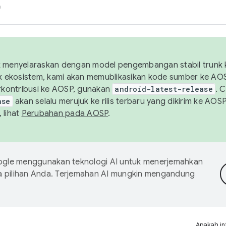
h
uk menyelaraskan dengan model pengembangan stabil trunk
tuk ekosistem, kami akan memublikasikan kode sumber ke A
kontribusi ke AOSP, gunakan
android-latest-release
. 
ase
akan selalu merujuk ke rilis terbaru yang dikirim ke AO
 lihat
Perubahan pada AOSP
.
gle menggunakan teknologi AI untuk menerjemahkan
a pilihan Anda. Terjemahan AI mungkin mengandung
Apakah in