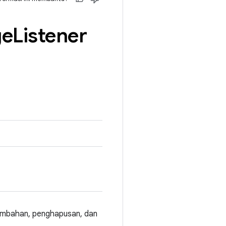
ge
Listener
ambahan, penghapusan, dan