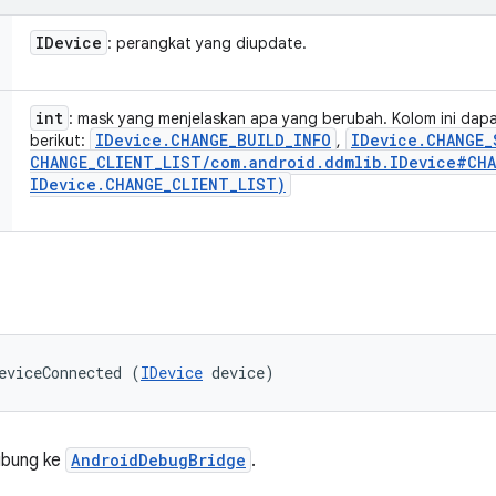
IDevice
: perangkat yang diupdate.
int
: mask yang menjelaskan apa yang berubah. Kolom ini dapat 
IDevice
.
CHANGE
_
BUILD
_
INFO
IDevice
.
CHANGE
_
berikut:
,
CHANGE
_
CLIENT
_
LIST
/
com
.
android
.
ddmlib
.
IDevice#CHA
IDevice
.
CHANGE
_
CLIENT
_
LIST)
eviceConnected (
IDevice
 device)
ubung ke
AndroidDebugBridge
.