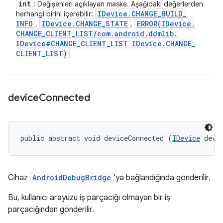
int
: Değişenleri açıklayan maske. Aşağıdaki değerlerden
IDevice
.
CHANGE
_
BUILD
_
herhangi birini içerebilir:
INFO
IDevice
.
CHANGE
_
STATE
ERROR(
IDevice
.
,
,
CHANGE
_
CLIENT
_
LIST
/
com
.
android
.
ddmlib
.
IDevice#CHANGE
_
CLIENT
_
LIST IDevice
.
CHANGE
_
CLIENT
_
LIST)
device
Connected
public abstract void deviceConnected (
IDevice
 devi
Cihaz
AndroidDebugBridge
'ya bağlandığında gönderilir.
Bu, kullanıcı arayüzü iş parçacığı olmayan bir iş
parçacığından gönderilir.