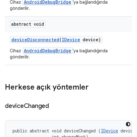
AndroidDebugBridge
Cihaz
'ya bağlandığında
gönderilir.
abstract void
device
Disconnected
(
IDevice
device)
AndroidDebugBridge
Cihaz
'ya bağlandığında
gönderilir.
Herkese açık yöntemler
device
Changed
public abstract void deviceChanged (
IDevice
 device,
                int changeMask)