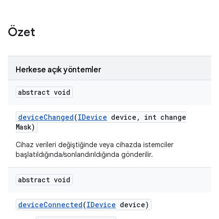
Özet
Herkese açık yöntemler
abstract void
device
Changed
(
IDevice
device
,
int change
Mask)
Cihaz verileri değiştiğinde veya cihazda istemciler
başlatıldığında/sonlandırıldığında gönderilir.
abstract void
device
Connected
(
IDevice
device)