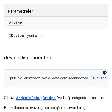
Parametreler
device
IDevice
: yeni cihaz.
device
Disconnected
public abstract void deviceDisconnected (
IDevice
 d
Cihaz
AndroidDebugBridge
'ya bağlandığında gönderilir.
Bu, kullanıcı arayüzü iş parçacığı olmayan bir iş