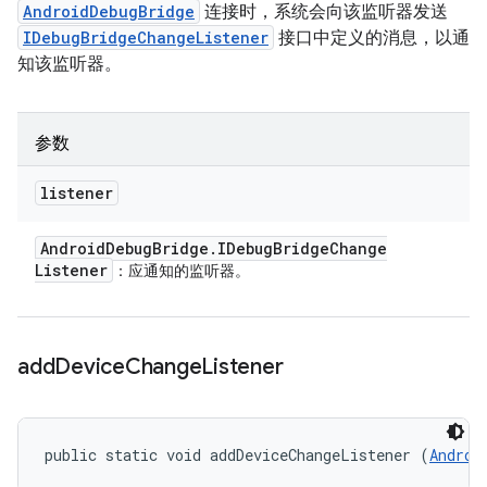
AndroidDebugBridge
连接时，系统会向该监听器发送
IDebugBridgeChangeListener
接口中定义的消息，以通
知该监听器。
参数
listener
Android
Debug
Bridge
.
IDebug
Bridge
Change
Listener
：应通知的监听器。
add
Device
Change
Listener
public static void addDeviceChangeListener (
Androi