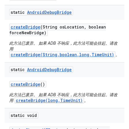
static
Android
Debug
Bridge
create
Bridge
(String os
Location
,
boolean
force
New
Bridge)
此方法已废弃。 如果 ADB 不响应，此方法可能会挂起。请改
用
createBridge(String,boolean,long,TimeUnit)
。
static
Android
Debug
Bridge
create
Bridge
()
此方法已废弃。 如果 ADB 不响应，此方法可能会挂起。请改
createBridge(long,TimeUnit)
用
。
static void