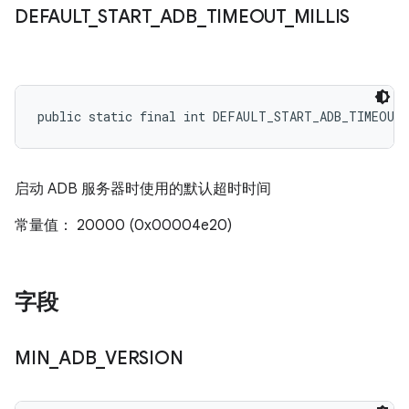
DEFAULT
_
START
_
ADB
_
TIMEOUT
_
MILLIS
public static final int DEFAULT_START_ADB_TIMEOUT
启动 ADB 服务器时使用的默认超时时间
常量值： 20000 (0x00004e20)
字段
MIN
_
ADB
_
VERSION