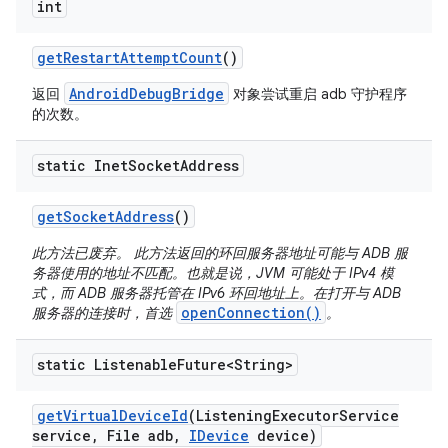
int
get
Restart
Attempt
Count
()
AndroidDebugBridge
返回
对象尝试重启 adb 守护程序
的次数。
static Inet
Socket
Address
get
Socket
Address
()
此方法已废弃。 此方法返回的环回服务器地址可能与 ADB 服
务器使用的地址不匹配。也就是说，JVM 可能处于 IPv4 模
式，而 ADB 服务器托管在 IPv6 环回地址上。在打开与 ADB
openConnection()
服务器的连接时，首选
。
static Listenable
Future<String>
get
Virtual
Device
Id
(Listening
Executor
Service
service
,
File adb
,
IDevice
device)