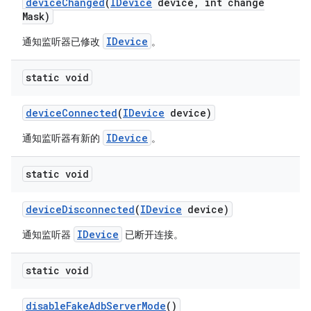
device
Changed
(
IDevice
device
,
int change
Mask)
IDevice
通知监听器已修改
。
static void
device
Connected
(
IDevice
device)
IDevice
通知监听器有新的
。
static void
device
Disconnected
(
IDevice
device)
IDevice
通知监听器
已断开连接。
static void
disable
Fake
Adb
Server
Mode
()