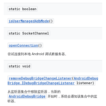
static boolean
is
User
Managed
Adb
Mode
()
static Socket
Channel
open
Connection
()
尝试连接到本地 Android 调试桥服务器。
static void
remove
Debug
Bridge
Change
Listener
(
Android
Debug
Bridge
.
IDebug
Bridge
Change
Listener
listener)
从监听器集合中移除监听器，当新的
AndroidDebugBridge
开始时，系统会通知该集合中的监
听器。