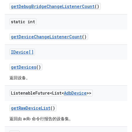
get
Debug
Bridge
Change
Listener
Count
()
static int
get
Device
Change
Listener
Count
()
IDevice[]
get
Devices
()
返回设备。
Listenable
Future<List<
Adb
Device
>>
get
Raw
Device
List
()
返回由 adb 命令行报告的设备集。