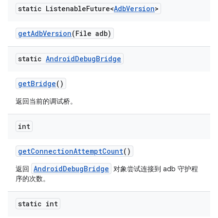
static Listenable
Future<
Adb
Version
>
get
Adb
Version
(File adb)
static
Android
Debug
Bridge
get
Bridge
()
返回当前的调试桥。
int
get
Connection
Attempt
Count
()
AndroidDebugBridge
返回
对象尝试连接到 adb 守护程
序的次数。
static int