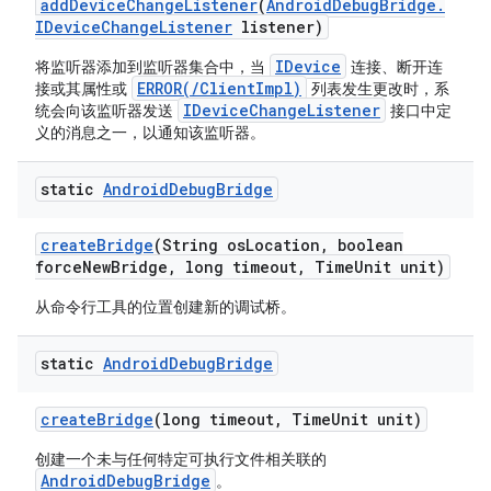
add
Device
Change
Listener
(
Android
Debug
Bridge
.
IDevice
Change
Listener
listener)
IDevice
将监听器添加到监听器集合中，当
连接、断开连
ERROR(/ClientImpl)
接或其属性或
列表发生更改时，系
IDeviceChangeListener
统会向该监听器发送
接口中定
义的消息之一，以通知该监听器。
static
Android
Debug
Bridge
create
Bridge
(String os
Location
,
boolean
force
New
Bridge
,
long timeout
,
Time
Unit unit)
从命令行工具的位置创建新的调试桥。
static
Android
Debug
Bridge
create
Bridge
(long timeout
,
Time
Unit unit)
创建一个未与任何特定可执行文件相关联的
AndroidDebugBridge
。