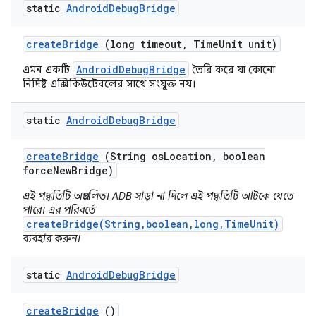
static
Android
Debug
Bridge
create
Bridge
(long timeout
,
Time
Unit unit)
AndroidDebugBridge
এমন একটি
তৈরি করে যা কোনো
নির্দিষ্ট এক্সিকিউটেবলের সাথে সংযুক্ত নয়।
static
Android
Debug
Bridge
create
Bridge
(String os
Location
,
boolean
force
New
Bridge)
এই পদ্ধতিটি অপ্রচলিত। ADB সাড়া না দিলে এই পদ্ধতিটি আটকে যেতে
পারে। এর পরিবর্তে
createBridge(String,boolean,long,TimeUnit)
ব্যবহার করুন।
static
Android
Debug
Bridge
create
Bridge
()