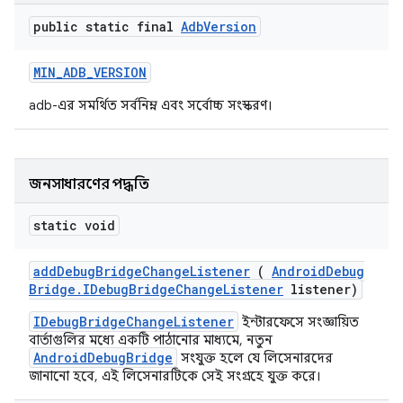
public static final
Adb
Version
MIN
_
ADB
_
VERSION
adb-এর সমর্থিত সর্বনিম্ন এবং সর্বোচ্চ সংস্করণ।
জনসাধারণের পদ্ধতি
static void
add
Debug
Bridge
Change
Listener
(
Android
Debug
Bridge
.
IDebug
Bridge
Change
Listener
listener)
IDebugBridgeChangeListener
ইন্টারফেসে সংজ্ঞায়িত
বার্তাগুলির মধ্যে একটি পাঠানোর মাধ্যমে, নতুন
AndroidDebugBridge
সংযুক্ত হলে যে লিসেনারদের
জানানো হবে, এই লিসেনারটিকে সেই সংগ্রহে যুক্ত করে।