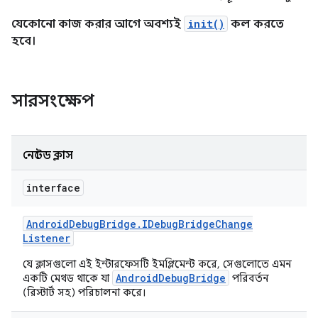
যেকোনো কাজ করার আগে অবশ্যই
init()
কল করতে
হবে।
সারসংক্ষেপ
নেস্টেড ক্লাস
interface
Android
Debug
Bridge
.
IDebug
Bridge
Change
Listener
যে ক্লাসগুলো এই ইন্টারফেসটি ইমপ্লিমেন্ট করে, সেগুলোতে এমন
AndroidDebugBridge
একটি মেথড থাকে যা
পরিবর্তন
(রিস্টার্ট সহ) পরিচালনা করে।