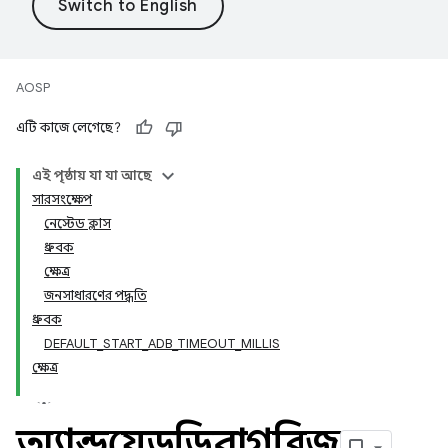
AOSP
এটি কাজে লেগেছে?
এই পৃষ্ঠায় যা যা আছে
সারসংক্ষেপ
নেস্টেড ক্লাস
ধ্রুবক
ক্ষেত্র
জনসাধারণের পদ্ধতি
ধ্রুবক
DEFAULT_START_ADB_TIMEOUT_MILLIS
ক্ষেত্র
অ্যান্ড্রয়েডডিবাগব্রিজ