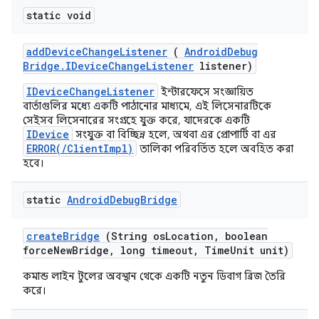
static void
add
Device
Change
Listener
(
Android
Debug
Bridge
.
IDevice
Change
Listener
listener)
IDeviceChangeListener
ইন্টারফেসে সংজ্ঞায়িত
বার্তাগুলির মধ্যে একটি পাঠানোর মাধ্যমে, এই লিসেনারটিকে
সেইসব লিসেনারের সংগ্রহে যুক্ত করে, যাদেরকে একটি
IDevice
সংযুক্ত বা বিচ্ছিন্ন হলে, অথবা এর প্রোপার্টি বা এর
ERROR(/ClientImpl)
তালিকা পরিবর্তিত হলে অবহিত করা
হবে।
static
Android
Debug
Bridge
create
Bridge
(String os
Location
,
boolean
force
New
Bridge
,
long timeout
,
Time
Unit unit)
কমান্ড লাইন টুলের অবস্থান থেকে একটি নতুন ডিবাগ ব্রিজ তৈরি
করে।