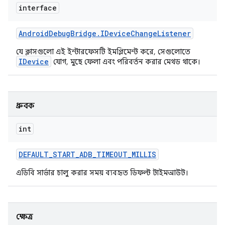
interface
Android
Debug
Bridge
.
IDevice
Change
Listener
যে ক্লাসগুলো এই ইন্টারফেসটি ইমপ্লিমেন্ট করে, সেগুলোতে
IDevice
যোগ, মুছে ফেলা এবং পরিবর্তন করার মেথড থাকে।
ধ্রুবক
int
DEFAULT
_
START
_
ADB
_
TIMEOUT
_
MILLIS
এডিবি সার্ভার চালু করার সময় ব্যবহৃত ডিফল্ট টাইমআউট।
ক্ষেত্র