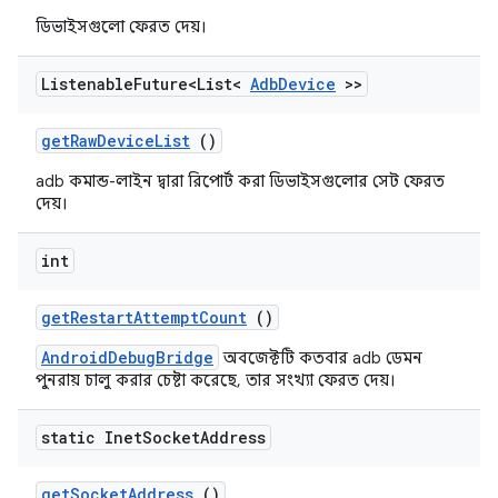
ডিভাইসগুলো ফেরত দেয়।
Listenable
Future<List<
Adb
Device
>>
get
Raw
Device
List
()
adb কমান্ড-লাইন দ্বারা রিপোর্ট করা ডিভাইসগুলোর সেট ফেরত
দেয়।
int
get
Restart
Attempt
Count
()
AndroidDebugBridge
অবজেক্টটি কতবার adb ডেমন
পুনরায় চালু করার চেষ্টা করেছে, তার সংখ্যা ফেরত দেয়।
static Inet
Socket
Address
get
Socket
Address
()