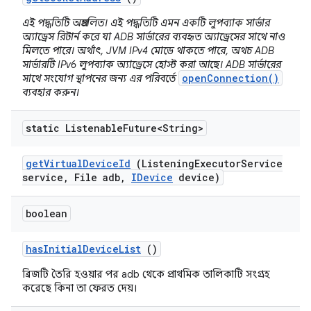
এই পদ্ধতিটি অপ্রচলিত। এই পদ্ধতিটি এমন একটি লুপব্যাক সার্ভার
অ্যাড্রেস রিটার্ন করে যা ADB সার্ভারের ব্যবহৃত অ্যাড্রেসের সাথে নাও
মিলতে পারে। অর্থাৎ, JVM IPv4 মোডে থাকতে পারে, অথচ ADB
সার্ভারটি IPv6 লুপব্যাক অ্যাড্রেসে হোস্ট করা আছে। ADB সার্ভারের
openConnection()
সাথে সংযোগ স্থাপনের জন্য এর পরিবর্তে
ব্যবহার করুন।
static Listenable
Future<String>
get
Virtual
Device
Id
(Listening
Executor
Service
service
,
File adb
,
IDevice
device)
boolean
has
Initial
Device
List
()
ব্রিজটি তৈরি হওয়ার পর adb থেকে প্রাথমিক তালিকাটি সংগ্রহ
করেছে কিনা তা ফেরত দেয়।