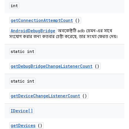
int
get
Connection
Attempt
Count
()
AndroidDebugBridge
অবজেক্টটি adb ডেমন-এর সাথে
সংযোগ করার জন্য কতবার চেষ্টা করেছে, তার সংখ্যা ফেরত দেয়।
static int
get
Debug
Bridge
Change
Listener
Count
()
static int
get
Device
Change
Listener
Count
()
IDevice[]
get
Devices
()