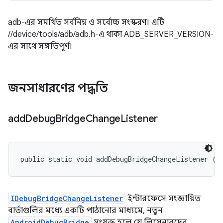
adb-এর সমর্থিত সর্বনিম্ন ও সর্বোচ্চ সংস্করণ। এটি
//device/tools/adb/adb.h-এ থাকা ADB_SERVER_VERSION-
এর সাথে সঙ্গতিপূর্ণ।
জনসাধারণের পদ্ধতি
add
Debug
Bridge
Change
Listener
public static void addDebugBridgeChangeListener (
A
IDebugBridgeChangeListener
ইন্টারফেসে সংজ্ঞায়িত
বার্তাগুলির মধ্যে একটি পাঠানোর মাধ্যমে, নতুন
AndroidDebugBridge
সংযুক্ত হলে যে লিসেনারদের