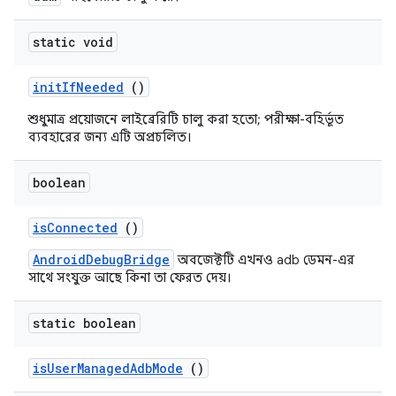
static void
init
If
Needed
()
শুধুমাত্র প্রয়োজনে লাইব্রেরিটি চালু করা হতো; পরীক্ষা-বহির্ভূত
ব্যবহারের জন্য এটি অপ্রচলিত।
boolean
is
Connected
()
AndroidDebugBridge
অবজেক্টটি এখনও adb ডেমন-এর
সাথে সংযুক্ত আছে কিনা তা ফেরত দেয়।
static boolean
is
User
Managed
Adb
Mode
()