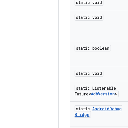
static void
static void
static boolean
static void
static Listenable
Future<
Adb
Version
>
static
Android
Debug
Bridge