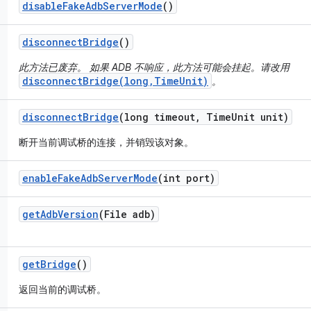
disable
Fake
Adb
Server
Mode
()
disconnect
Bridge
()
此方法已废弃。 如果 ADB 不响应，此方法可能会挂起。请改用
disconnectBridge(long,TimeUnit)
。
disconnect
Bridge
(long timeout
,
Time
Unit unit)
断开当前调试桥的连接，并销毁该对象。
enable
Fake
Adb
Server
Mode
(int port)
get
Adb
Version
(File adb)
get
Bridge
()
返回当前的调试桥。