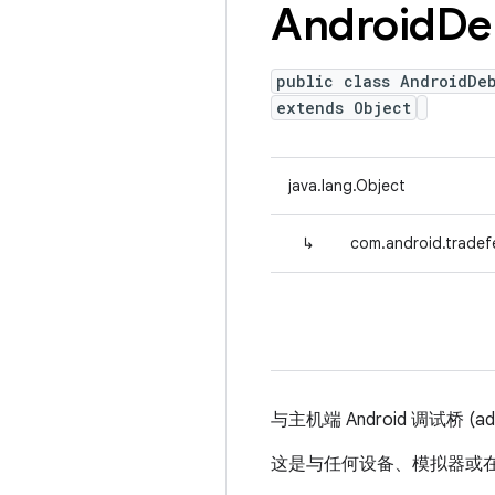
Android
De
public class AndroidDe
extends Object
java.lang.Object
↳
com.android.tradef
与主机端 Android 调试桥 (a
这是与任何设备、模拟器或