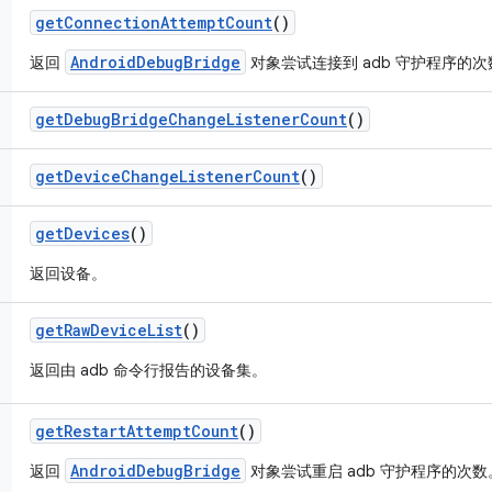
get
Connection
Attempt
Count
()
AndroidDebugBridge
返回
对象尝试连接到 adb 守护程序的次
get
Debug
Bridge
Change
Listener
Count
()
get
Device
Change
Listener
Count
()
get
Devices
()
返回设备。
get
Raw
Device
List
()
返回由 adb 命令行报告的设备集。
get
Restart
Attempt
Count
()
AndroidDebugBridge
返回
对象尝试重启 adb 守护程序的次数