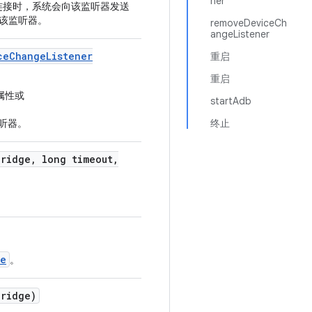
ner
连接时，系统会向该监听器发送
该监听器。
removeDeviceCh
angeListener
ce
Change
Listener
重启
重启
属性或
startAdb
听器。
终止
Bridge
,
long timeout
,
ge
。
Bridge)