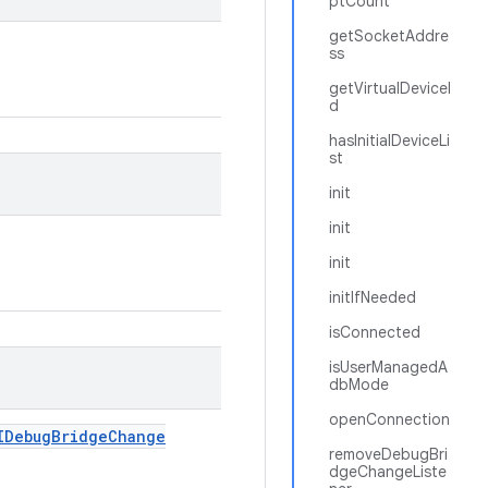
ptCount
getSocketAddre
ss
getVirtualDeviceI
d
hasInitialDeviceLi
st
init
init
init
initIfNeeded
isConnected
isUserManagedA
dbMode
openConnection
IDebug
Bridge
Change
removeDebugBri
dgeChangeListe