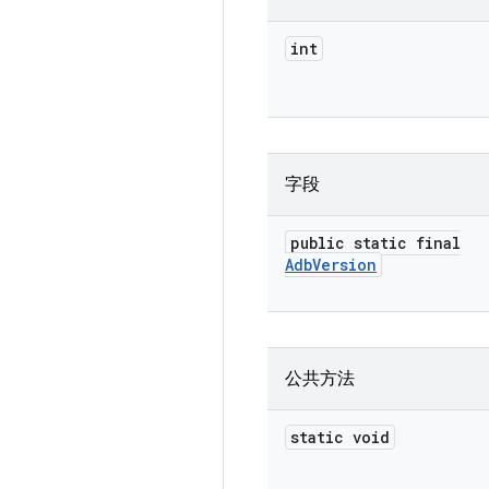
int
字段
public static final
Adb
Version
公共方法
static void