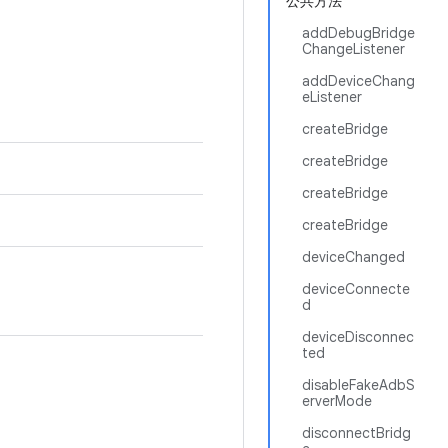
公共方法
addDebugBridge
ChangeListener
addDeviceChang
eListener
createBridge
createBridge
createBridge
createBridge
deviceChanged
deviceConnecte
d
deviceDisconnec
ted
disableFakeAdbS
erverMode
disconnectBridg