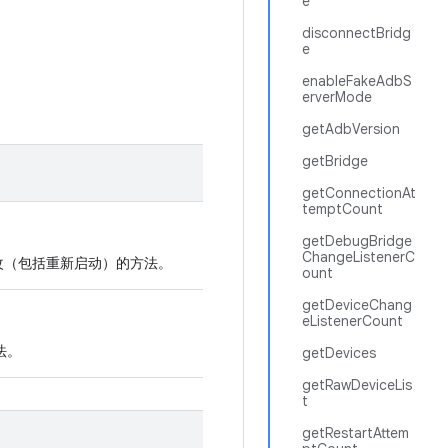
e
disconnectBridg
e
enableFakeAdbS
erverMode
getAdbVersion
getBridge
getConnectionAt
temptCount
getDebugBridge
ChangeListenerC
改（包括重新启动）的方法。
ount
getDeviceChang
eListenerCount
法。
getDevices
getRawDeviceLis
t
getRestartAttem