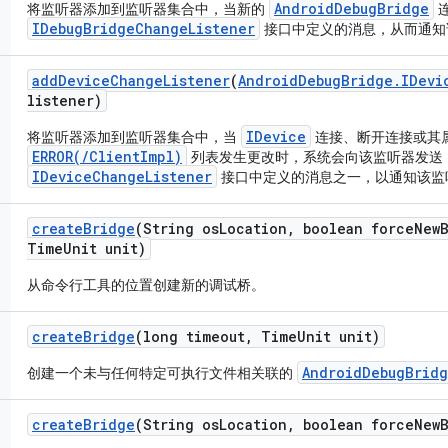
AndroidDebugBridge
将监听器添加到监听器集合中，当新的
IDebugBridgeChangeListener
接口中定义的消息，从而通知
add
Device
Change
Listener
(
Android
Debug
Bridge
.
IDevi
listener)
IDevice
将监听器添加到监听器集合中，当
连接、断开连接或其
ERROR(/ClientImpl)
列表发生更改时，系统会向该监听器发送
IDeviceChangeListener
接口中定义的消息之一，以通知该监
create
Bridge
(String os
Location
,
boolean force
New
Time
Unit unit)
从命令行工具的位置创建新的调试桥。
create
Bridge
(long timeout
,
Time
Unit unit)
AndroidDebugBrid
创建一个未与任何特定可执行文件相关联的
create
Bridge
(String os
Location
,
boolean force
New