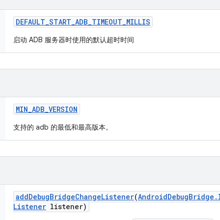
DEFAULT
_
START
_
ADB
_
TIMEOUT
_
MILLIS
启动 ADB 服务器时使用的默认超时时间
MIN
_
ADB
_
VERSION
支持的 adb 的最低和最高版本。
add
Debug
Bridge
Change
Listener
(
Android
Debug
Bridge
.
Listener
listener)