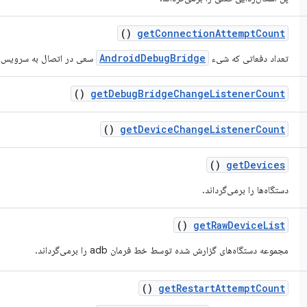
()
get
Connection
Attempt
Count
AndroidDebugBridge
تعداد دفعاتی که شیء
سعی در اتصال به سرویس adb داشته است را برمی‌گرداند
()
get
Debug
Bridge
Change
Listener
Count
()
get
Device
Change
Listener
Count
()
get
Devices
دستگاه‌ها را برمی‌گرداند.
()
get
Raw
Device
List
مجموعه دستگاه‌های گزارش شده توسط خط فرمان adb را برمی‌گرداند.
()
get
Restart
Attempt
Count