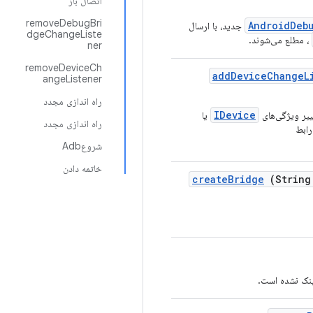
اتصال باز
removeDebugBri
AndroidDeb
جدید، با ارسال
dgeChangeListe
، مطلع می‌شوند.
ner
removeDeviceCh
add
Device
Change
L
angeListener
راه اندازی مجدد
IDevice
ییر ویژگی‌های
یا
راه اندازی مجدد
رابط
شروعAdb
خاتمه دادن
create
Bridge
(String
ینک نشده است.