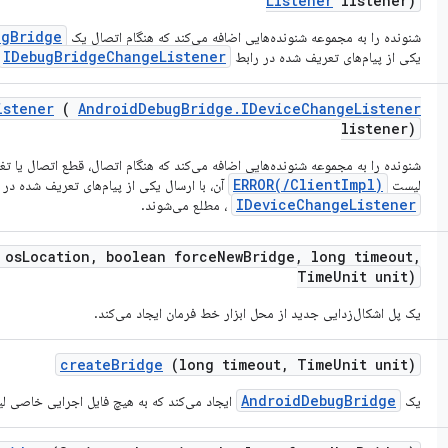
Listener
listener)
ugBridge
شنونده را به مجموعه شنونده‌هایی اضافه می‌کند که هنگام اتصال یک
IDebugBridgeChangeListener
یکی از پیام‌های تعریف شده در رابط
istener
(
Android
Debug
Bridge
.
IDevice
Change
Listener
listener)
شنونده را به مجموعه شنونده‌هایی اضافه می‌کند که هنگام اتصال، قطع اتصال یا تغ
ERROR(/ClientImpl)
لیست
آن، با ارسال یکی از پیام‌های تعریف شده در 
IDeviceChangeListener
، مطلع می‌شوند.
 os
Location
,
boolean force
New
Bridge
,
long timeout
,
Time
Unit unit)
یک پل اشکال‌زدایی جدید از محل ابزار خط فرمان ایجاد می‌کند.
create
Bridge
(long timeout
,
Time
Unit unit)
AndroidDebugBridge
یک
ایجاد می‌کند که به هیچ فایل اجرایی خاصی ل