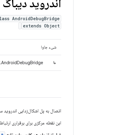
اندروید دیباگ 
lass AndroidDebugBridge
extends Object
شیء جاوا
er.AndroidDebugBridge
↳
اتصال به پل اشکال‌زدایی اندروید سمت 
این نقطه مرکزی برای برقراری ارتباط 
()