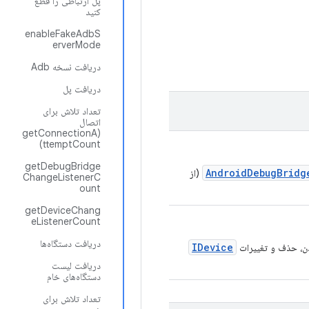
پل ارتباطی را قطع
کنید
enableFakeAdbS
erverMode
دریافت نسخه Adb
دریافت پل
تعداد تلاش برای
اتصال
(getConnectionA
ttemptCount)
getDebugBridge
AndroidDebugBridg
(از
ChangeListenerC
ount
getDeviceChang
eListenerCount
دریافت دستگاه‌ها
IDevice
زودن، حذف و تغییرات
دریافت لیست
دستگاه‌های خام
تعداد تلاش برای