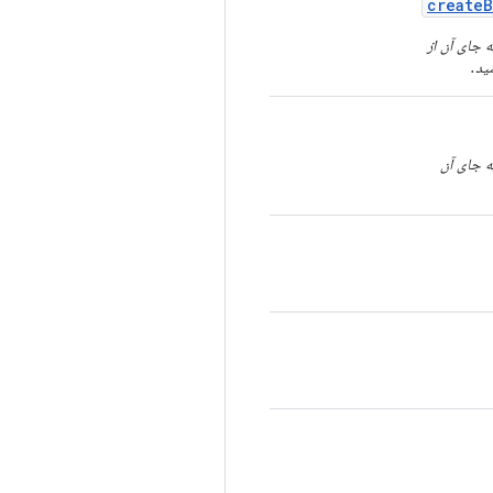
create
B
ید.