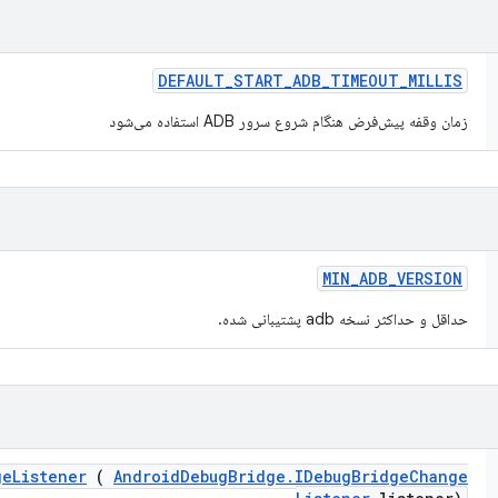
DEFAULT
_
START
_
ADB
_
TIMEOUT
_
MILLIS
زمان وقفه پیش‌فرض هنگام شروع سرور ADB استفاده می‌شود
MIN
_
ADB
_
VERSION
حداقل و حداکثر نسخه adb پشتیبانی شده.
ge
Listener
(
Android
Debug
Bridge
.
IDebug
Bridge
Change