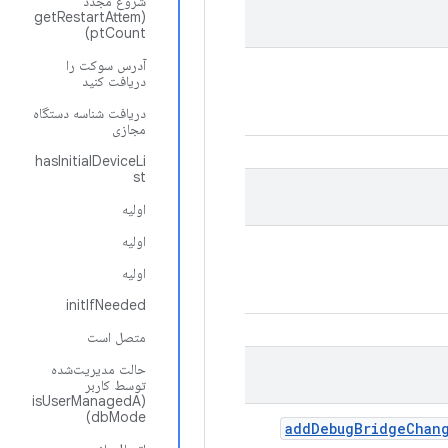
شروع مجدد
(getRestartAttem
ptCount)
آدرس سوکت را
دریافت کنید
دریافت شناسه دستگاه
مجازی
hasInitialDeviceLi
st
اولیه
اولیه
اولیه
initIfNeeded
متصل است
حالت مدیریت‌شده
توسط کاربر
(isUserManagedA
dbMode)
add
Debug
Bridge
Chan