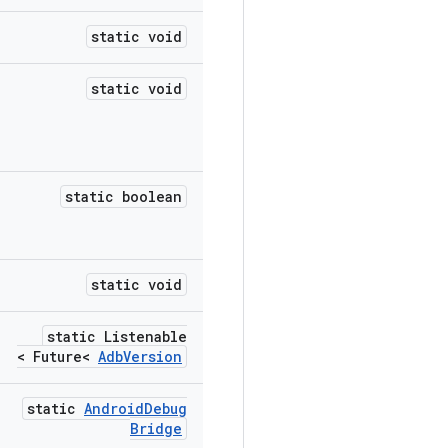
static void
static void
static boolean
static void
static Listenable
>
Future<
Adb
Version
static
Android
Debug
Bridge