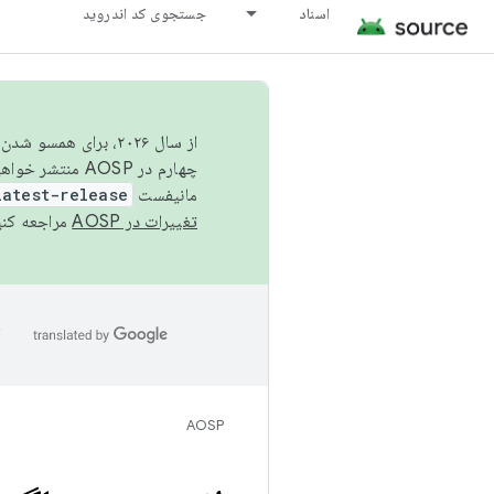
اسناد
جستجوی کد اندروید
از سال ۲۰۲۶، برای ه
چهارم در AOSP منتشر خواهیم کرد. برای ساخت و مشارکت در AOSP،
مانیفست
latest-release
تغییرات در AOSP
مراجعه کنی
ا
AOSP