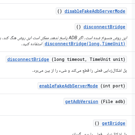
()
disable
Fake
Adb
Server
Mode
()
disconnect
Bridge
این روش منسوخ شده است. اگر ADB پاسخ ندهد، ممکن است این روش هنگ کند. به جای آن
disconnectBridge(long,TimeUnit)
استفاده کنید.
disconnect
Bridge
(long timeout
,
Time
Unit unit)
پل اشکال‌زدایی فعلی را قطع می‌کند و شیء را از بین می‌برد.
enable
Fake
Adb
Server
Mode
(int port)
get
Adb
Version
(File adb)
()
get
Bridge
پل اشکال‌زدایی فعلی را برمی‌گرداند.