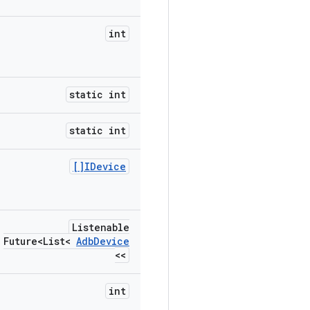
int
static int
static int
IDevice[]
Listenable
Future<List<
Adb
Device
>>
int