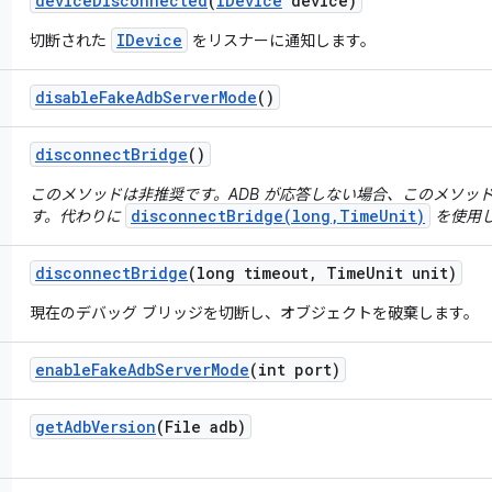
device
Disconnected
(
IDevice
device)
IDevice
切断された
をリスナーに通知します。
disable
Fake
Adb
Server
Mode
()
disconnect
Bridge
()
このメソッドは非推奨です。ADB が応答しない場合、このメソッ
disconnectBridge(long,TimeUnit)
す。代わりに
を使用
disconnect
Bridge
(long timeout
,
Time
Unit unit)
現在のデバッグ ブリッジを切断し、オブジェクトを破棄します。
enable
Fake
Adb
Server
Mode
(int port)
get
Adb
Version
(File adb)