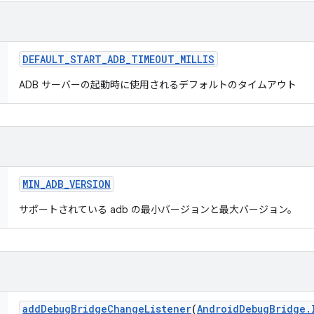
DEFAULT
_
START
_
ADB
_
TIMEOUT
_
MILLIS
ADB サーバーの起動時に使用されるデフォルトのタイムアウト
MIN
_
ADB
_
VERSION
サポートされている adb の最小バージョンと最大バージョン。
add
Debug
Bridge
Change
Listener
(
Android
Debug
Bridge
.