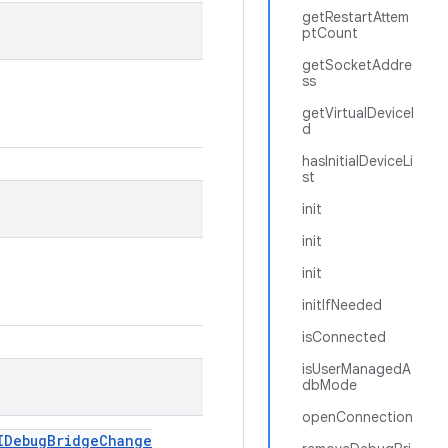
getRestartAttem
ptCount
getSocketAddre
ss
getVirtualDeviceI
d
hasInitialDeviceLi
st
init
init
init
initIfNeeded
isConnected
isUserManagedA
dbMode
openConnection
IDebug
Bridge
Change