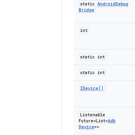
static
Android
Debug
Bridge
int
static int
static int
IDevice[]
Listenable
Future<List<
Adb
Device
>>