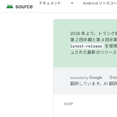
ドキュメント
Android ソース
2026 年より、トラ
第 2 四半期と第 4 四
latest-release
を使用
ュされた最新のリリース
Go
翻訳しています。AI 
AOSP