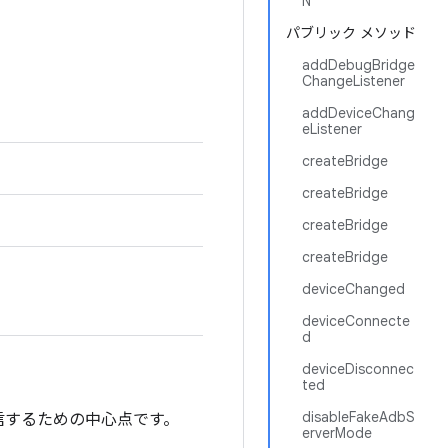
N
パブリック メソッド
addDebugBridge
ChangeListener
addDeviceChang
eListener
createBridge
createBridge
createBridge
createBridge
deviceChanged
deviceConnecte
d
deviceDisconnec
ted
disableFakeAdbS
信するための中心点です。
erverMode