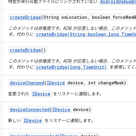
AndroidDebugB
特定の実行可能ファイルにリンクされていない
create
Bridge
(String os
Location
,
boolean force
New
このメソッドは非推奨です。ADB が応答しない場合、このメソッ
createBridge(String,boolean,long,TimeU
す。代わりに
create
Bridge
()
このメソッドは非推奨です。ADB が応答しない場合、このメソッ
createBridge(long,TimeUnit)
す。代わりに
を使用してく
device
Changed
(
IDevice
device
,
int change
Mask)
IDevice
変更された
をリスナーに通知します。
device
Connected
(
IDevice
device)
IDevice
新しい
をリスナーに通知します。