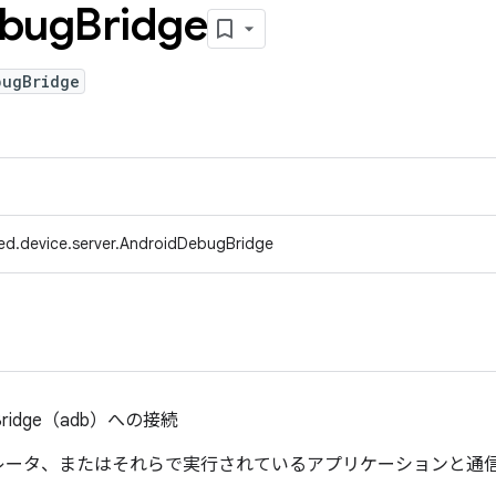
bug
Bridge
bugBridge
ed.device.server.AndroidDebugBridge
 Bridge（adb）への接続
レータ、またはそれらで実行されているアプリケーションと通