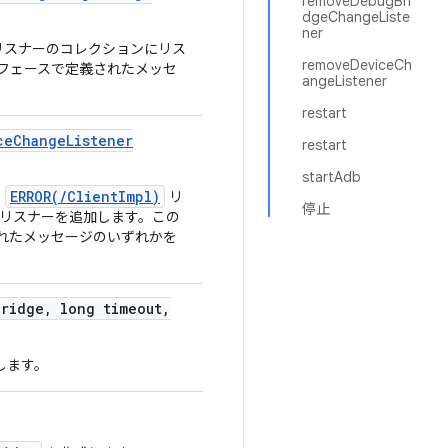
removeDebugBri
dgeChangeListe
ner
リスナーのコレクションにリス
removeDeviceCh
フェースで定義されたメッセ
angeListener
restart
ce
Change
Listener
restart
startAdb
ERROR(/ClientImpl)
や
リ
停止
リスナーを追加します。この
れたメッセージのいずれかを
Bridge
,
long timeout
,
します。