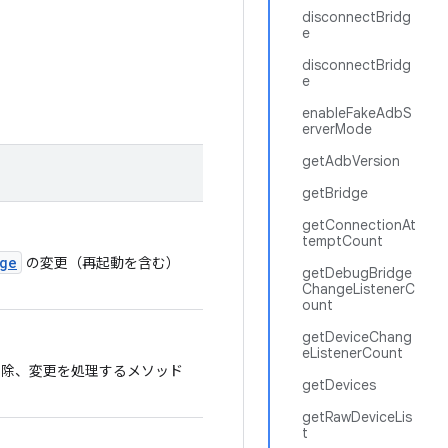
disconnectBridg
e
disconnectBridg
e
enableFakeAdbS
erverMode
getAdbVersion
getBridge
getConnectionAt
temptCount
ge
の変更（再起動を含む）
getDebugBridge
ChangeListenerC
ount
getDeviceChang
eListenerCount
除、変更を処理するメソッド
getDevices
getRawDeviceLis
t