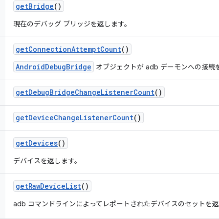
get
Bridge
()
現在のデバッグ ブリッジを返します。
get
Connection
Attempt
Count
()
AndroidDebugBridge
オブジェクトが adb デーモンへの接
get
Debug
Bridge
Change
Listener
Count
()
get
Device
Change
Listener
Count
()
get
Devices
()
デバイスを返します。
get
Raw
Device
List
()
adb コマンドラインによってレポートされたデバイスのセットを