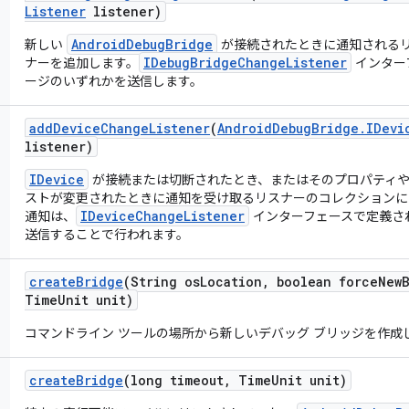
Listener
listener)
AndroidDebugBridge
新しい
が接続されたときに通知される
IDebugBridgeChangeListener
ナーを追加します。
インター
ージのいずれかを送信します。
add
Device
Change
Listener
(
Android
Debug
Bridge
.
IDevi
listener)
IDevice
が接続または切断されたとき、またはそのプロパティ
ストが変更されたときに通知を受け取るリスナーのコレクションに
IDeviceChangeListener
通知は、
インターフェースで定義さ
送信することで行われます。
create
Bridge
(String os
Location
,
boolean force
New
Time
Unit unit)
コマンドライン ツールの場所から新しいデバッグ ブリッジを作成
create
Bridge
(long timeout
,
Time
Unit unit)