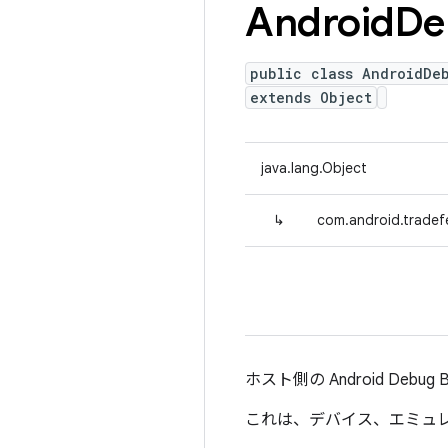
Android
De
public class AndroidDe
extends Object
java.lang.Object
↳
com.android.tradef
ホスト側の Android Debug
これは、デバイス、エミュ