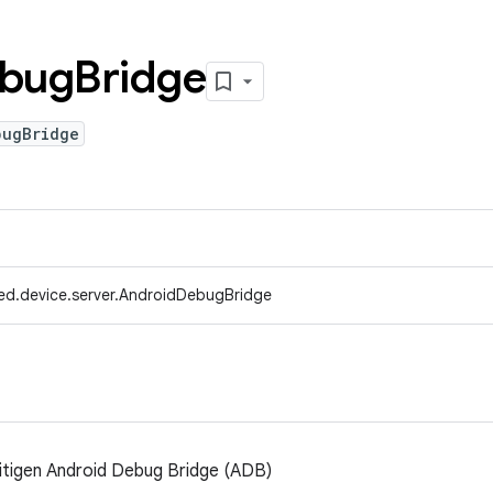
bug
Bridge
bugBridge
ed.device.server.AndroidDebugBridge
itigen Android Debug Bridge (ADB)