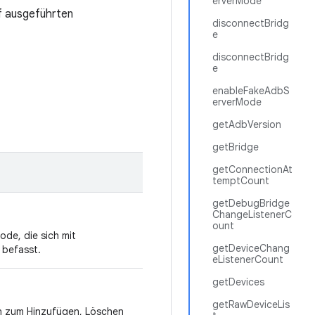
erverMode
uf ausgeführten
disconnectBridg
e
disconnectBridg
e
enableFakeAdbS
erverMode
getAdbVersion
getBridge
getConnectionAt
temptCount
getDebugBridge
ChangeListenerC
ount
ode, die sich mit
getDeviceChang
) befasst.
eListenerCount
getDevices
getRawDeviceLis
en zum Hinzufügen, Löschen