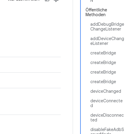
N
Öffentliche
Methoden
addDebugBridge
ChangeListener
addDeviceChang
eListener
createBridge
createBridge
createBridge
createBridge
deviceChanged
deviceConnecte
d
deviceDisconnec
ted
disableFakeAdbS