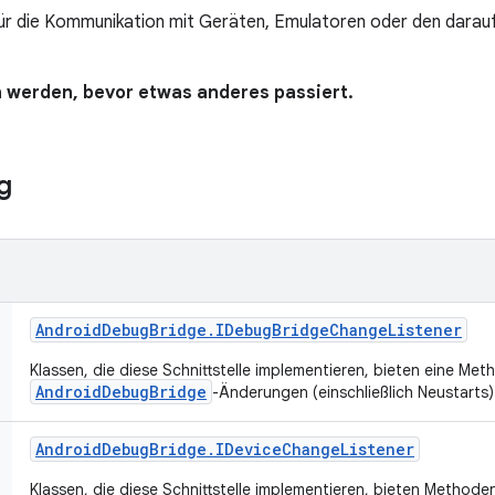
 für die Kommunikation mit Geräten, Emulatoren oder den dara
werden, bevor etwas anderes passiert.
g
Android
Debug
Bridge
.
IDebug
Bridge
Change
Listener
Klassen, die diese Schnittstelle implementieren, bieten eine Meth
AndroidDebugBridge
-Änderungen (einschließlich Neustarts
Android
Debug
Bridge
.
IDevice
Change
Listener
Klassen, die diese Schnittstelle implementieren, bieten Method