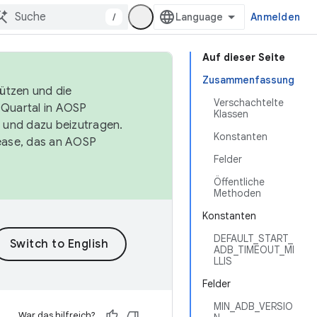
/
Anmelden
Auf dieser Seite
Zusammenfassung
tützen und die
Verschachtelte
. Quartal in AOSP
Klassen
 und dazu beizutragen.
Konstanten
ease, das an AOSP
Felder
Öffentliche
Methoden
Konstanten
DEFAULT_START_
ADB_TIMEOUT_MI
LLIS
Felder
MIN_ADB_VERSIO
War das hilfreich?