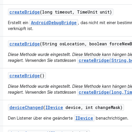
create
Bridge
(long timeout
,
Time
Unit unit)
AndroidDebugBridge
Erstellt ein
, das nicht mit einer besti
verknüpft ist.
create
Bridge
(String os
Location
,
boolean force
New
Diese Methode wurde eingestellt. Diese Methode kann hängen bl
createBridge(String,b
reagiert. Verwenden Sie stattdessen
create
Bridge
()
Diese Methode wurde eingestellt. Diese Methode kann hängen bl
createBridge(long,Tim
reagiert. Verwenden Sie stattdessen
device
Changed
(
IDevice
device
,
int change
Mask)
IDevice
Den Listener über eine geänderte
benachrichtigen.