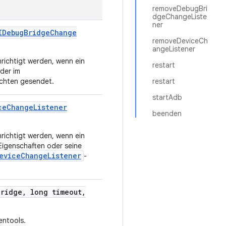
removeDebugBri
dgeChangeListe
ner
IDebug
Bridge
Change
removeDeviceCh
angeListener
richtigt werden, wenn ein
restart
der im
ichten gesendet.
restart
startAdb
ce
Change
Listener
beenden
richtigt werden, wenn ein
Eigenschaften oder seine
eviceChangeListener
-
Bridge
,
long timeout
,
entools.