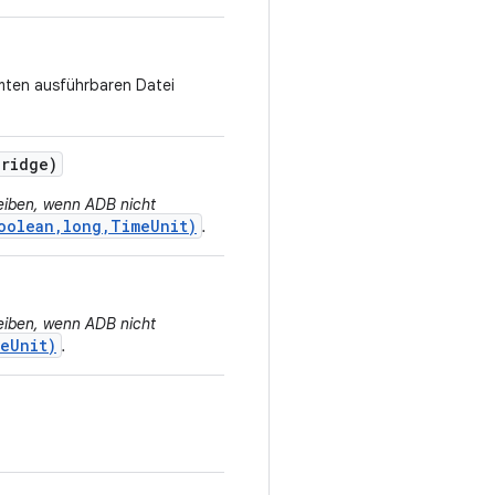
mmten ausführbaren Datei
Bridge)
eiben, wenn ADB nicht
oolean,long,TimeUnit)
.
eiben, wenn ADB nicht
eUnit)
.