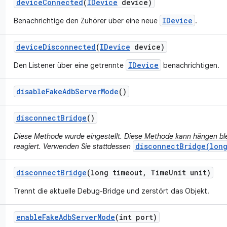
device
Connected
(
IDevice
device)
IDevice
Benachrichtige den Zuhörer über eine neue
.
device
Disconnected
(
IDevice
device)
IDevice
Den Listener über eine getrennte
benachrichtigen.
disable
Fake
Adb
Server
Mode
()
disconnect
Bridge
()
Diese Methode wurde eingestellt. Diese Methode kann hängen bl
disconnectBridge(lon
reagiert. Verwenden Sie stattdessen
disconnect
Bridge
(long timeout
,
Time
Unit unit)
Trennt die aktuelle Debug-Bridge und zerstört das Objekt.
enable
Fake
Adb
Server
Mode
(int port)