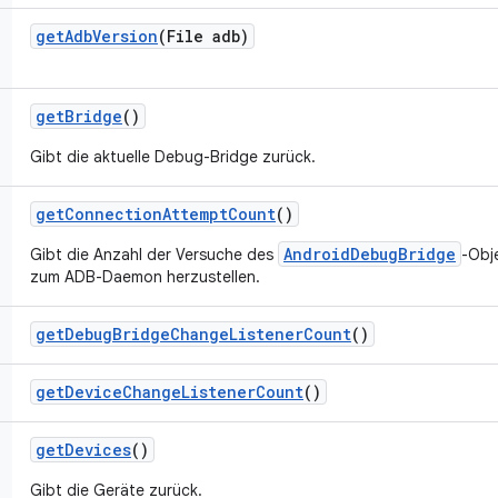
get
Adb
Version
(File adb)
get
Bridge
()
Gibt die aktuelle Debug-Bridge zurück.
get
Connection
Attempt
Count
()
AndroidDebugBridge
Gibt die Anzahl der Versuche des
-Obj
zum ADB-Daemon herzustellen.
get
Debug
Bridge
Change
Listener
Count
()
get
Device
Change
Listener
Count
()
get
Devices
()
Gibt die Geräte zurück.