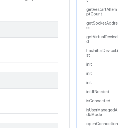
t
getRestartAttem
ptCount
getSocketAddre
ss
getVirtualDeviceI
d
hasInitialDeviceLi
st
init
init
init
initIfNeeded
isConnected
isUserManagedA
dbMode
openConnection