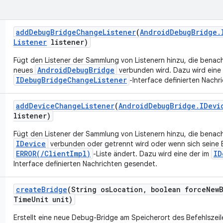
add
Debug
Bridge
Change
Listener
(
Android
Debug
Bridge
.
Listener
listener)
Fügt den Listener der Sammlung von Listenern hinzu, die benach
AndroidDebugBridge
neues
verbunden wird. Dazu wird eine 
IDebugBridgeChangeListener
-Interface definierten Nachr
add
Device
Change
Listener
(
Android
Debug
Bridge
.
IDevi
listener)
Fügt den Listener der Sammlung von Listenern hinzu, die benach
IDevice
verbunden oder getrennt wird oder wenn sich seine 
ERROR(/ClientImpl)
ID
-Liste ändert. Dazu wird eine der im
Interface definierten Nachrichten gesendet.
create
Bridge
(String os
Location
,
boolean force
New
Time
Unit unit)
Erstellt eine neue Debug-Bridge am Speicherort des Befehlszeil