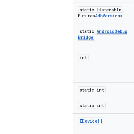
static Listenable
Future<
Adb
Version
>
static
Android
Debug
Bridge
int
static int
static int
IDevice[]