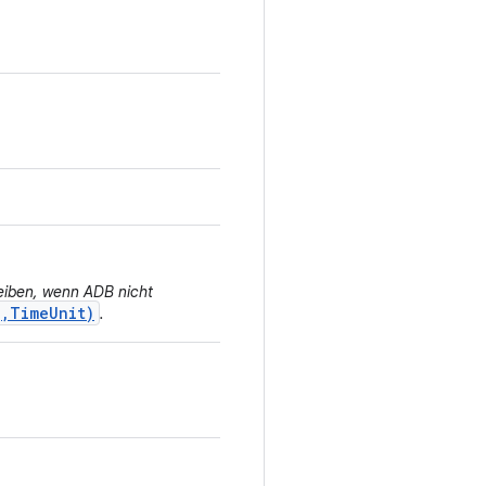
eiben, wenn ADB nicht
g,TimeUnit)
.