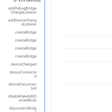
‫methods ציבוריים
addDebugBridge
ChangeListener
addDeviceChang
eListener
createBridge
createBridge
createBridge
createBridge
deviceChanged
deviceConnecte
d
deviceDisconnec
ted
disableFakeAdbS
erverMode
disconnectBridg