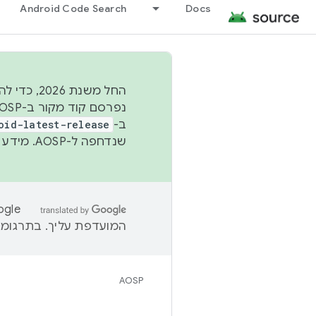
Android Code Search
Docs
החל משנת
ב-
oid-latest-release
שנדחפה ל-AOSP. מידע נוסף זמין במאמר
המועדפת עליך. בתרגומים
AOSP