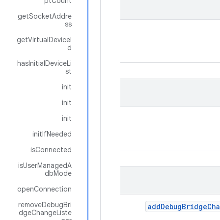
ptCount
getSocketAddre
ss
getVirtualDeviceI
d
hasInitialDeviceLi
st
init
init
init
initIfNeeded
isConnected
isUserManagedA
dbMode
openConnection
removeDebugBri
add
Debug
Bridge
Ch
dgeChangeListe