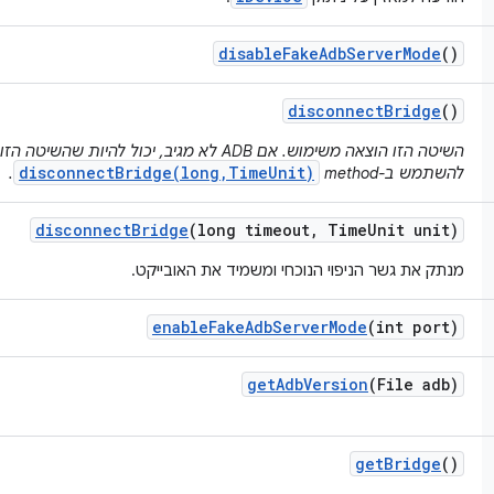
disable
Fake
Adb
Server
Mode
()
disconnect
Bridge
()
השיטה הזו הוצאה משימוש. אם ADB לא מגיב, יכול להי
disconnectBridge(long,TimeUnit)
להשתמש ב-method‏
.
disconnect
Bridge
(long timeout
,
Time
Unit unit)
מנתק את גשר הניפוי הנוכחי ומשמיד את האובייקט.
enable
Fake
Adb
Server
Mode
(int port)
get
Adb
Version
(File adb)
get
Bridge
()