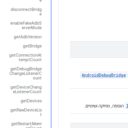
e
disconnectBridg
e
enableFakeAdbS
erverMode
getAdbVersion
getBridge
getConnectionAt
temptCount
getDebugBridge
ChangeListenerC
AndroidDebugBridge
ount
getDeviceChang
eListenerCount
getDevices
הוספה, מחיקה ושינויים.
getRawDeviceLis
t
getRestartAttem