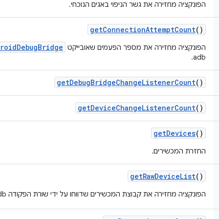
הפונקציה מחזירה את גשר הניפוי באגים הנוכחי.
get
Connection
Attempt
Count
()
roidDebugBridge
הפונקציה מחזירה את מספר הפעמים שאובייקט
adb.
get
Debug
Bridge
Change
Listener
Count
()
get
Device
Change
Listener
Count
()
get
Devices
()
החזרת המכשירים.
get
Raw
Device
List
()
הפונקציה מחזירה את קבוצת המכשירים שדווחו על ידי שורת הפקודה adb.