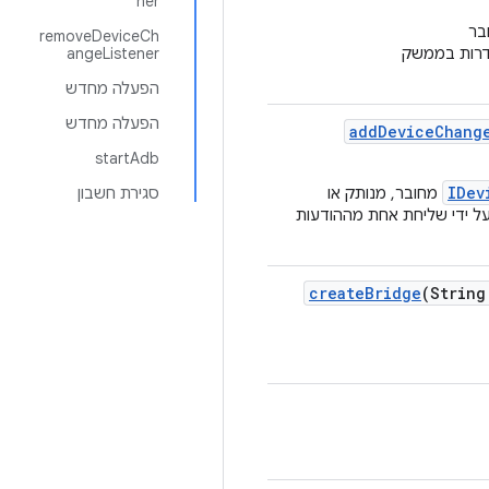
ner
בר
removeDeviceCh
דרות בממשק
angeListener
הפעלה מחדש
הפעלה מחדש
add
Device
Chang
startAdb
IDev
מחובר, מנותק או
סגירת חשבון
ל ידי שליחת אחת מההודעות
create
Bridge
(String