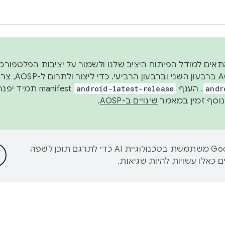
 2026, כדי להתאים למודל הפיתוח היציב שלנו ולשמור על יציבות הפלט
נפרסם קוד מקור ב-AOSP 
andr
. הענף
android-latest-release
manifest תמי
שינויים ב-AOSP
.
‫Google משתמשת בטכנולוגיית AI כדי לתרגם תוכן לשפה
 כאלו עשויות להיות שגיאות.