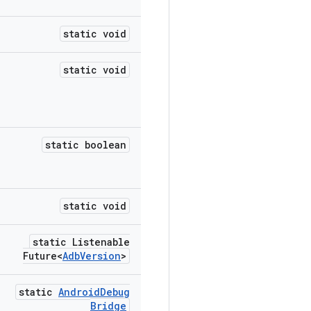
static void
static void
static boolean
static void
static Listenable
Future<
Adb
Version
>
static
Android
Debug
Bridge