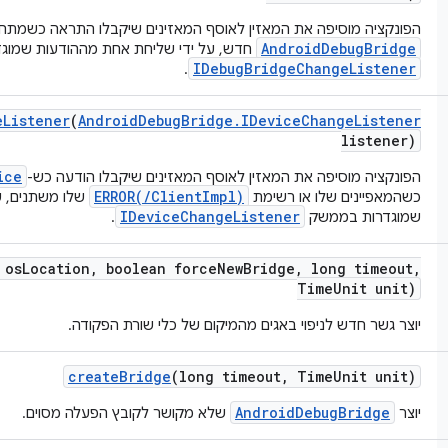
הפונקציה מוסיפה את המאזין לאוסף המאזינים שיקבלו התראה כשמתח
AndroidDebugBridge
חדש, על ידי שליחת אחת מההודעות שמוג
IDebugBridgeChangeListener
.
e
Listener
(
Android
Debug
Bridge
.
IDevice
Change
Listener
listener)
ice
הפונקציה מוסיפה את המאזין לאוסף המאזינים שיקבלו הודעה כש-
ERROR(/ClientImpl)
כשהמאפיינים שלו או רשימת
שלו משתנים, ע
IDeviceChangeListener
שמוגדרות בממשק
.
 os
Location
,
boolean force
New
Bridge
,
long timeout
,
Time
Unit unit)
יוצר גשר חדש לניפוי באגים מהמיקום של כלי שורת הפקודה.
create
Bridge
(long timeout
,
Time
Unit unit)
AndroidDebugBridge
יוצר
שלא מקושר לקובץ הפעלה מסוים.