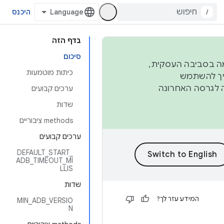
/
היכנס
בדף הזה
סיכום
פורמה בסביבה העסקית,
כיתות מוטמעות
ברבעון השני וברבעון הרביעי. כדי ליצור ולתרום ל-AOSP, צריך להשתמש
ד יפנה לגרסה האחרונה
ערכים קבועים
שדות
‫methods ציבוריים
ערכים קבועים
DEFAULT_START_
ADB_TIMEOUT_MI
LLIS
שדות
המידע עזר לך?
MIN_ADB_VERSIO
N