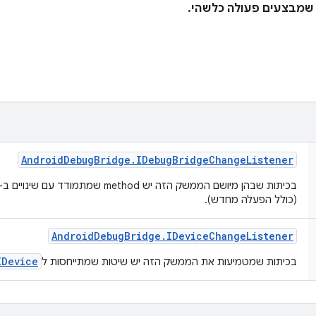
שמבצעים פעולה כלשהי.
Android
Debug
Bridge
.
IDebug
Bridge
Change
Listener
בכיתות שבהן מיושם הממשק הזה יש method שמתמודד עם שינויים ב-
(כולל הפעלה מחדש).
Android
Debug
Bridge
.
IDevice
Change
Listener
IDevice
בכיתות שמטמיעות את הממשק הזה יש שיטות שמתייחסות ל