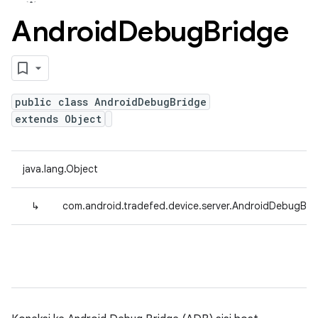
Android
Debug
Bridge
public class AndroidDebugBridge
extends Object
java.lang.Object
↳
com.android.tradefed.device.server.AndroidDebugBri