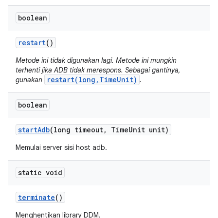
boolean
restart
()
Metode ini tidak digunakan lagi. Metode ini mungkin
terhenti jika ADB tidak merespons. Sebagai gantinya,
restart(long,TimeUnit)
gunakan
.
boolean
start
Adb
(long timeout
,
Time
Unit unit)
Memulai server sisi host adb.
static void
terminate
()
Menghentikan library DDM.