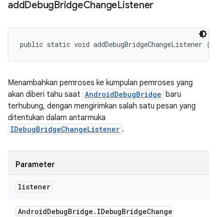
add
Debug
Bridge
Change
Listener
public static void addDebugBridgeChangeListener (
A
Menambahkan pemroses ke kumpulan pemroses yang
akan diberi tahu saat
AndroidDebugBridge
baru
terhubung, dengan mengirimkan salah satu pesan yang
ditentukan dalam antarmuka
IDebugBridgeChangeListener
.
Parameter
listener
Android
Debug
Bridge
.
IDebug
Bridge
Change