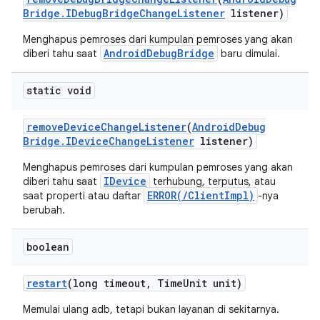
Bridge
.
IDebug
Bridge
Change
Listener
listener)
Menghapus pemroses dari kumpulan pemroses yang akan
AndroidDebugBridge
diberi tahu saat
baru dimulai.
static void
remove
Device
Change
Listener
(
Android
Debug
Bridge
.
IDevice
Change
Listener
listener)
Menghapus pemroses dari kumpulan pemroses yang akan
IDevice
diberi tahu saat
terhubung, terputus, atau
ERROR(/ClientImpl)
saat properti atau daftar
-nya
berubah.
boolean
restart
(long timeout
,
Time
Unit unit)
Memulai ulang adb, tetapi bukan layanan di sekitarnya.