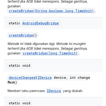
terhenti jika ADB tidak merespons. Sebagai gantinya,
gunakan
createBridge(String,boolean,long,TimeUnit)
.
static
Android
Debug
Bridge
create
Bridge
()
Metode ini tidak digunakan lagi. Metode ini mungkin
terhenti jika ADB tidak merespons. Sebagai gantinya,
createBridge(long,TimeUnit)
gunakan
.
static void
device
Changed
(
IDevice
device
,
int change
Mask)
IDevice
Memberi tahu pemroses
yang diubah.
static void