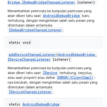
Bridge
.
IDebug
Bridge
Change
Listener
listener)
Menambahkan pemroses ke kumpulan pemroses yang
AndroidDebugBridge
akan diberi tahu saat
baru
terhubung, dengan mengirimkan salah satu pesan yang
ditentukan dalam antarmuka
IDebugBridgeChangeListener
.
static void
add
Device
Change
Listener
(
Android
Debug
Bridge
.
IDevice
Change
Listener
listener)
Menambahkan pemroses ke kumpulan pemroses yang
IDevice
akan diberi tahu saat
terhubung, terputus,
ERROR(/ClientImpl)
atau saat properti atau daftar
-
nya berubah, dengan mengirimkan salah satu pesan yang
ditentukan dalam antarmuka
IDeviceChangeListener
.
static
Android
Debug
Bridge