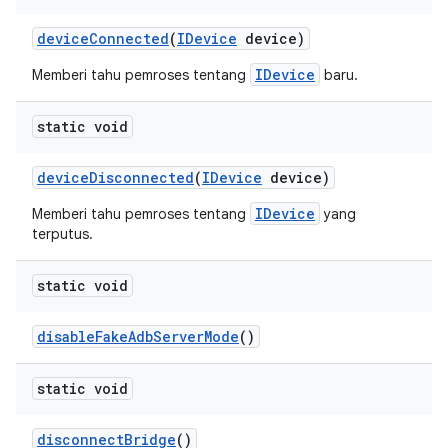
device
Connected
(
IDevice
device)
IDevice
Memberi tahu pemroses tentang
baru.
static void
device
Disconnected
(
IDevice
device)
IDevice
Memberi tahu pemroses tentang
yang
terputus.
static void
disable
Fake
Adb
Server
Mode
()
static void
disconnect
Bridge
()