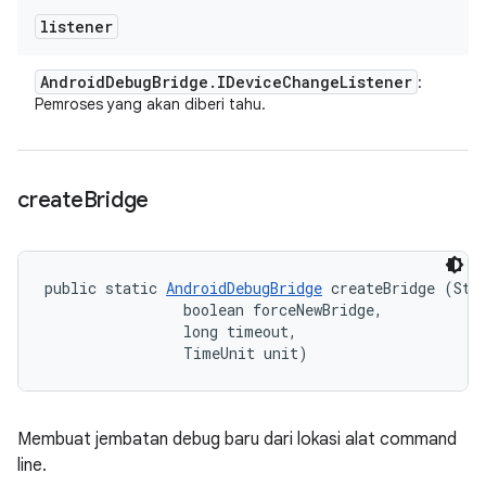
listener
Android
Debug
Bridge
.
IDevice
Change
Listener
:
Pemroses yang akan diberi tahu.
create
Bridge
public static 
AndroidDebugBridge
 createBridge (Stri
                boolean forceNewBridge, 

                long timeout, 

                TimeUnit unit)
Membuat jembatan debug baru dari lokasi alat command
line.