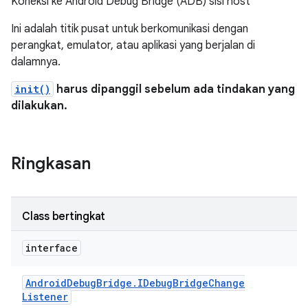
Koneksi ke Android Debug Bridge (ADB) sisi host
Ini adalah titik pusat untuk berkomunikasi dengan
perangkat, emulator, atau aplikasi yang berjalan di
dalamnya.
init()
harus dipanggil sebelum ada tindakan yang
dilakukan.
Ringkasan
Class bertingkat
interface
Android
Debug
Bridge
.
IDebug
Bridge
Change
Listener