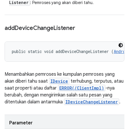
Listener
: Pemroses yang akan diberi tahu.
add
Device
Change
Listener
public static void addDeviceChangeListener (
Androi
Menambahkan pemroses ke kumpulan pemroses yang
akan diberi tahu saat
IDevice
terhubung, terputus, atau
saat properti atau daftar
ERROR(/ClientImpl)
-nya
berubah, dengan mengirimkan salah satu pesan yang
ditentukan dalam antarmuka
IDeviceChangeListener
.
Parameter