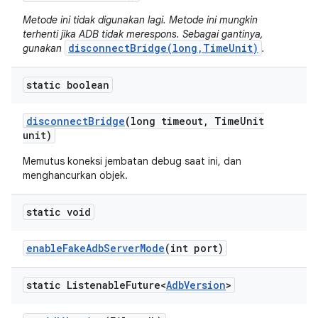
Metode ini tidak digunakan lagi. Metode ini mungkin
terhenti jika ADB tidak merespons. Sebagai gantinya,
disconnectBridge(long,TimeUnit)
gunakan
.
static boolean
disconnect
Bridge
(long timeout
,
Time
Unit
unit)
Memutus koneksi jembatan debug saat ini, dan
menghancurkan objek.
static void
enable
Fake
Adb
Server
Mode
(int port)
static Listenable
Future<
Adb
Version
>