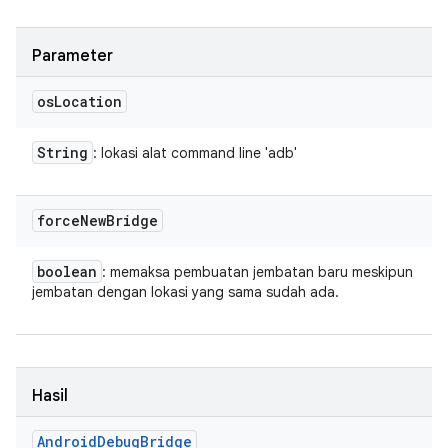
Parameter
os
Location
String
: lokasi alat command line 'adb'
force
New
Bridge
boolean
: memaksa pembuatan jembatan baru meskipun
jembatan dengan lokasi yang sama sudah ada.
Hasil
Android
Debug
Bridge