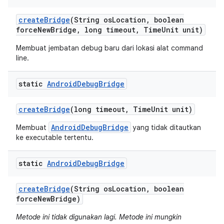
create
Bridge
(String os
Location
,
boolean
force
New
Bridge
,
long timeout
,
Time
Unit unit)
Membuat jembatan debug baru dari lokasi alat command
line.
static
Android
Debug
Bridge
create
Bridge
(long timeout
,
Time
Unit unit)
AndroidDebugBridge
Membuat
yang tidak ditautkan
ke executable tertentu.
static
Android
Debug
Bridge
create
Bridge
(String os
Location
,
boolean
force
New
Bridge)
Metode ini tidak digunakan lagi. Metode ini mungkin