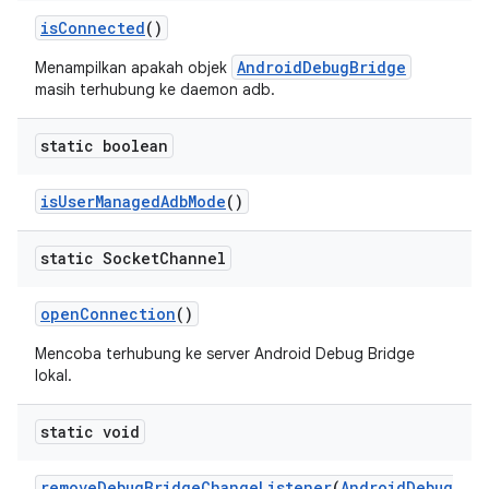
is
Connected
()
AndroidDebugBridge
Menampilkan apakah objek
masih terhubung ke daemon adb.
static boolean
is
User
Managed
Adb
Mode
()
static Socket
Channel
open
Connection
()
Mencoba terhubung ke server Android Debug Bridge
lokal.
static void
remove
Debug
Bridge
Change
Listener
(
Android
Debug