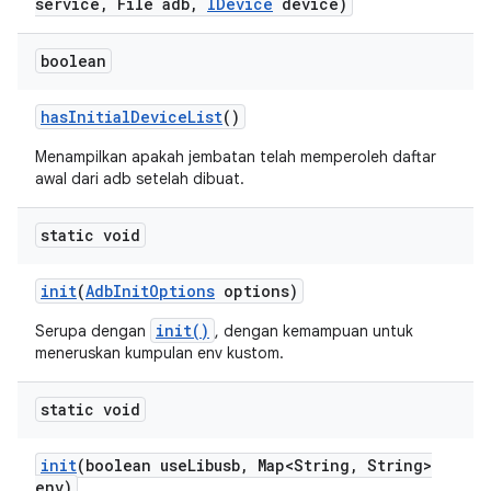
service
,
File adb
,
IDevice
device)
boolean
has
Initial
Device
List
()
Menampilkan apakah jembatan telah memperoleh daftar
awal dari adb setelah dibuat.
static void
init
(
Adb
Init
Options
options)
init()
Serupa dengan
, dengan kemampuan untuk
meneruskan kumpulan env kustom.
static void
init
(boolean use
Libusb
,
Map<String
,
String>
env)