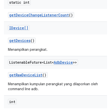
static int
get
Device
Change
Listener
Count
()
IDevice[]
get
Devices
()
Menampilkan perangkat.
Listenable
Future<List<
Adb
Device
>>
get
Raw
Device
List
()
Menampilkan kumpulan perangkat yang dilaporkan oleh
command line adb.
int