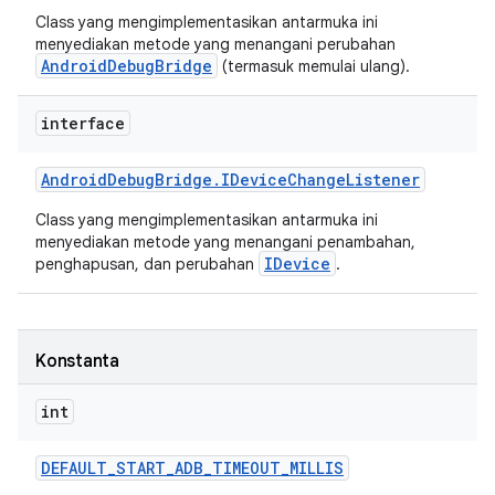
Class yang mengimplementasikan antarmuka ini
menyediakan metode yang menangani perubahan
AndroidDebugBridge
(termasuk memulai ulang).
interface
Android
Debug
Bridge
.
IDevice
Change
Listener
Class yang mengimplementasikan antarmuka ini
menyediakan metode yang menangani penambahan,
IDevice
penghapusan, dan perubahan
.
Konstanta
int
DEFAULT
_
START
_
ADB
_
TIMEOUT
_
MILLIS