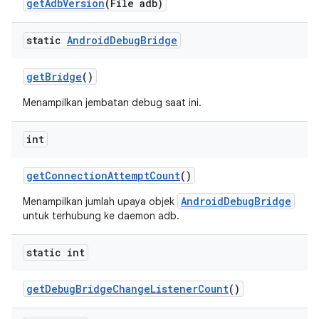
get
Adb
Version
(File adb)
static
Android
Debug
Bridge
get
Bridge
()
Menampilkan jembatan debug saat ini.
int
get
Connection
Attempt
Count
()
AndroidDebugBridge
Menampilkan jumlah upaya objek
untuk terhubung ke daemon adb.
static int
get
Debug
Bridge
Change
Listener
Count
()