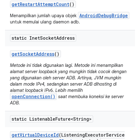
get
Restart
Attempt
Count
()
AndroidDebugBridge
Menampilkan jumlah upaya objek
untuk memulai ulang daemon adb.
static Inet
Socket
Address
get
Socket
Address
()
Metode ini tidak digunakan lagi. Metode ini menampilkan
alamat server loopback yang mungkin tidak cocok dengan
yang digunakan oleh server ADB. Artinya, JVM mungkin
dalam mode IPv4, sedangkan server ADB dihosting di
alamat loopback IPv6. Lebih memilih
openConnection()
saat membuka koneksi ke server
ADB.
static Listenable
Future<String>
get
Virtual
Device
Id
(Listening
Executor
Service