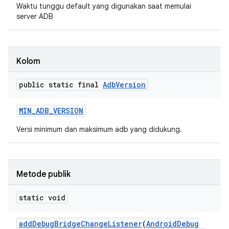
Waktu tunggu default yang digunakan saat memulai
server ADB
Kolom
public static final
Adb
Version
MIN
_
ADB
_
VERSION
Versi minimum dan maksimum adb yang didukung.
Metode publik
static void
add
Debug
Bridge
Change
Listener
(
Android
Debug