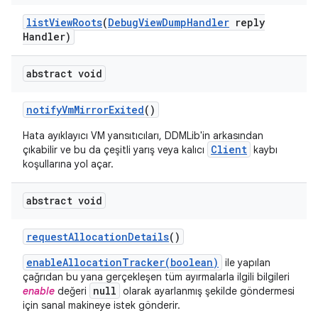
list
View
Roots
(
Debug
View
Dump
Handler
reply
Handler)
abstract void
notify
Vm
Mirror
Exited
()
Hata ayıklayıcı VM yansıtıcıları, DDMLib'in arkasından
Client
çıkabilir ve bu da çeşitli yarış veya kalıcı
kaybı
koşullarına yol açar.
abstract void
request
Allocation
Details
()
enableAllocationTracker(boolean)
ile yapılan
çağrıdan bu yana gerçekleşen tüm ayırmalarla ilgili bilgileri
null
enable
değeri
olarak ayarlanmış şekilde göndermesi
için sanal makineye istek gönderir.