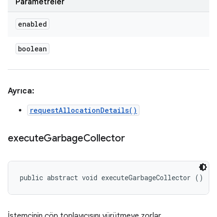
Parametreler
enabled
boolean
Ayrıca:
requestAllocationDetails()
execute
Garbage
Collector
public abstract void executeGarbageCollector ()
İstemcinin çöp toplayıcısını yürütmeye zorlar.