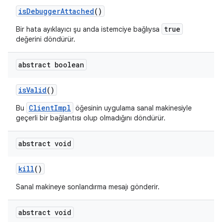
is
Debugger
Attached
()
true
Bir hata ayıklayıcı şu anda istemciye bağlıysa
değerini döndürür.
abstract boolean
is
Valid
()
ClientImpl
Bu
öğesinin uygulama sanal makinesiyle
geçerli bir bağlantısı olup olmadığını döndürür.
abstract void
kill
()
Sanal makineye sonlandırma mesajı gönderir.
abstract void