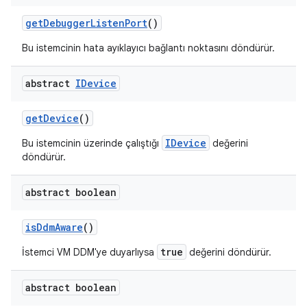
get
Debugger
Listen
Port
()
Bu istemcinin hata ayıklayıcı bağlantı noktasını döndürür.
abstract
IDevice
get
Device
()
IDevice
Bu istemcinin üzerinde çalıştığı
değerini
döndürür.
abstract boolean
is
Ddm
Aware
()
true
İstemci VM DDM'ye duyarlıysa
değerini döndürür.
abstract boolean