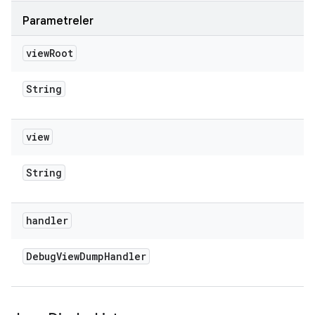
Parametreler
view
Root
String
view
String
handler
Debug
View
Dump
Handler