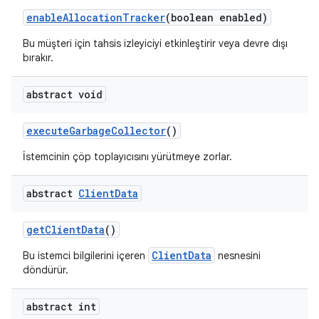
enable
Allocation
Tracker
(boolean enabled)
Bu müşteri için tahsis izleyiciyi etkinleştirir veya devre dışı
bırakır.
abstract void
execute
Garbage
Collector
()
İstemcinin çöp toplayıcısını yürütmeye zorlar.
abstract
Client
Data
get
Client
Data
()
ClientData
Bu istemci bilgilerini içeren
nesnesini
döndürür.
abstract int