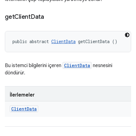
get
Client
Data
public abstract 
ClientData
 getClientData ()
Bu istemci bilgilerini içeren
ClientData
nesnesini
döndürür.
İlerlemeler
Client
Data