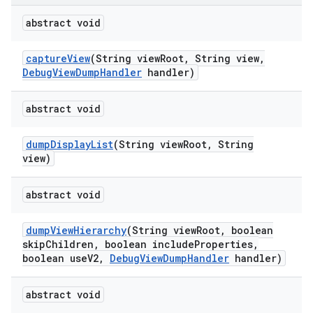
abstract void
capture
View
(String view
Root
,
String view
,
Debug
View
Dump
Handler
handler)
abstract void
dump
Display
List
(String view
Root
,
String
view)
abstract void
dump
View
Hierarchy
(String view
Root
,
boolean
skip
Children
,
boolean include
Properties
,
boolean use
V2
,
Debug
View
Dump
Handler
handler)
abstract void