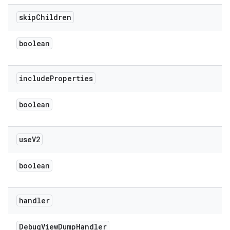
skip
Children
boolean
include
Properties
boolean
use
V2
boolean
handler
Debug
View
Dump
Handler