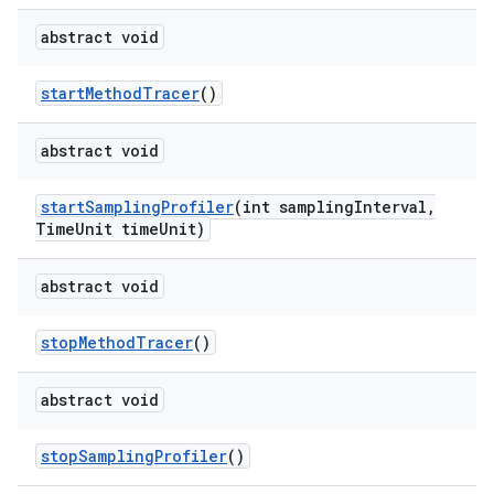
abstract void
start
Method
Tracer
()
abstract void
start
Sampling
Profiler
(int sampling
Interval
,
Time
Unit time
Unit)
abstract void
stop
Method
Tracer
()
abstract void
stop
Sampling
Profiler
()