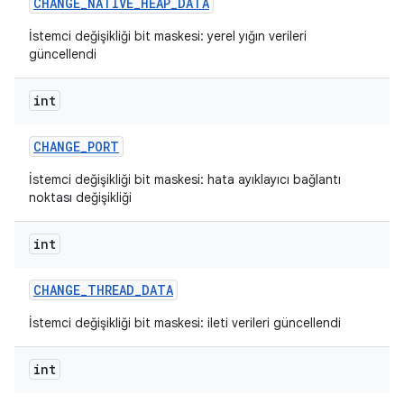
CHANGE
_
NATIVE
_
HEAP
_
DATA
İstemci değişikliği bit maskesi: yerel yığın verileri
güncellendi
int
CHANGE
_
PORT
İstemci değişikliği bit maskesi: hata ayıklayıcı bağlantı
noktası değişikliği
int
CHANGE
_
THREAD
_
DATA
İstemci değişikliği bit maskesi: ileti verileri güncellendi
int