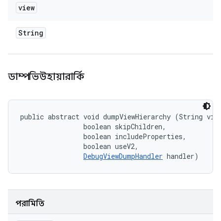
view
String
ডাম্পভিউহায়ারার্কি
public abstract void dumpViewHierarchy (String view
                boolean skipChildren, 

                boolean includeProperties, 

                boolean useV2, 

DebugViewDumpHandler
 handler)
পরামিতি