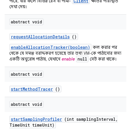
Client
পারে, যার ফলে বিভিন্ন রেস বা পার্মা-
ক্ষতির পরিস্থিতি
দেখা দেয়।
abstract void
request
Allocation
Details
()
enableAllocationTracker(boolean)
কল করার পর
থেকে যে সমস্ত বরাদ্দকরণ হয়েছে তার তথ্য VM-কে পাঠানোর জন্য
null
একটি অনুরোধ পাঠায়, যেখানে
enable
সেট করা থাকে।
abstract void
start
Method
Tracer
()
abstract void
start
Sampling
Profiler
(int sampling
Interval
,
Time
Unit time
Unit)