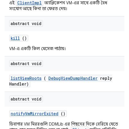
ClientImpl
এই
অ্যাপ্লিকেশন VM-এর সাথে একটি বৈধ
সংযোগ আছে কিনা তা ফেরত দেয়।
abstract void
kill
()
VM-এ একটি কিল মেসেজ পাঠায়।
abstract void
list
View
Roots
(
Debug
View
Dump
Handler
reply
Handler)
abstract void
notify
Vm
Mirror
Exited
()
ডিবাগার VM মিররগুলি DDMLib এর পিছনের দিকে বেরিয়ে যেতে