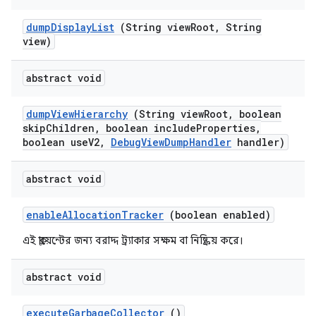
dump
Display
List
(String view
Root
,
String
view)
abstract void
dump
View
Hierarchy
(String view
Root
,
boolean
skip
Children
,
boolean include
Properties
,
boolean use
V2
,
Debug
View
Dump
Handler
handler)
abstract void
enable
Allocation
Tracker
(boolean enabled)
এই ক্লায়েন্টের জন্য বরাদ্দ ট্র্যাকার সক্ষম বা নিষ্ক্রিয় করে।
abstract void
execute
Garbage
Collector
()