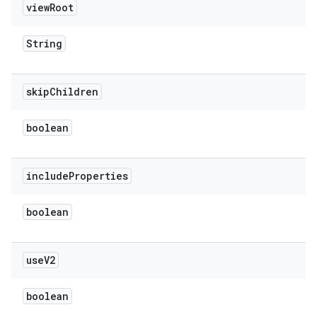
view
Root
String
skip
Children
boolean
include
Properties
boolean
use
V2
boolean