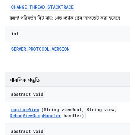
CHANGE
_
THREAD
_
STACKTRACE
ক্লায়েন্ট পরিবর্তন বিট মাস্ক: থ্রেড স্ট্যাক ট্রেস আপডেট করা হয়েছে
int
SERVER
_
PROTOCOL
_
VERSION
পাবলিক পদ্ধতি
abstract void
capture
View
(String view
Root
,
String view
,
Debug
View
Dump
Handler
handler)
abstract void