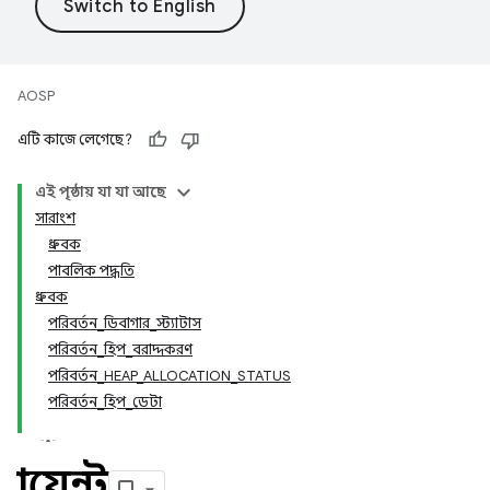
AOSP
এটি কাজে লেগেছে?
এই পৃষ্ঠায় যা যা আছে
সারাংশ
ধ্রুবক
পাবলিক পদ্ধতি
ধ্রুবক
পরিবর্তন_ডিবাগার_স্ট্যাটাস
পরিবর্তন_হিপ_বরাদ্দকরণ
পরিবর্তন_HEAP_ALLOCATION_STATUS
পরিবর্তন_হিপ_ডেটা
ক্লায়েন্ট