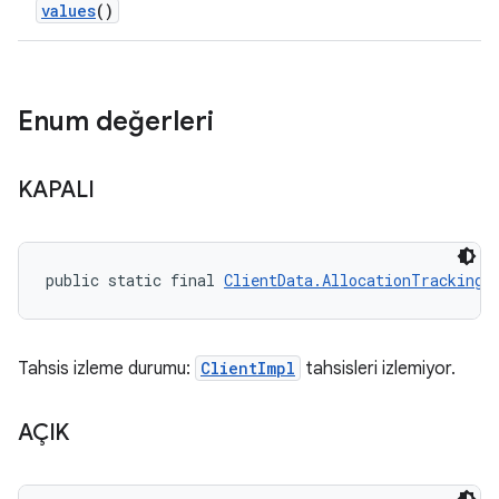
values
()
Enum değerleri
KAPALI
public static final 
ClientData.AllocationTrackingS
Tahsis izleme durumu:
ClientImpl
tahsisleri izlemiyor.
AÇIK