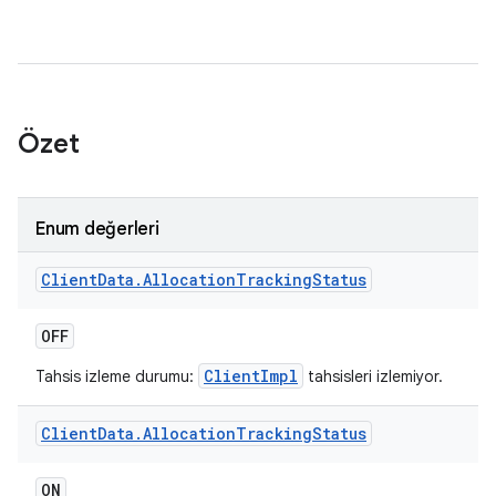
Özet
Enum değerleri
Client
Data
.
Allocation
Tracking
Status
OFF
ClientImpl
Tahsis izleme durumu:
tahsisleri izlemiyor.
Client
Data
.
Allocation
Tracking
Status
ON