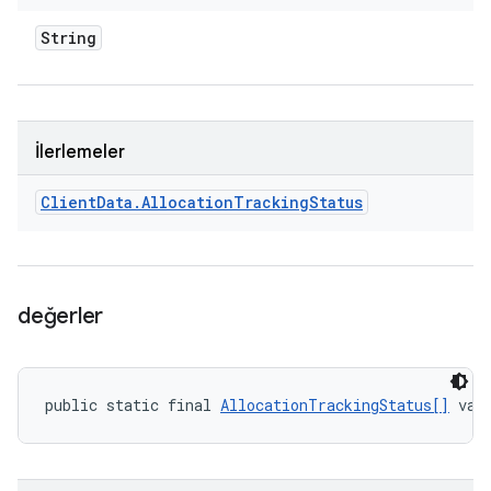
String
İlerlemeler
Client
Data
.
Allocation
Tracking
Status
değerler
public static final 
AllocationTrackingStatus[]
 val