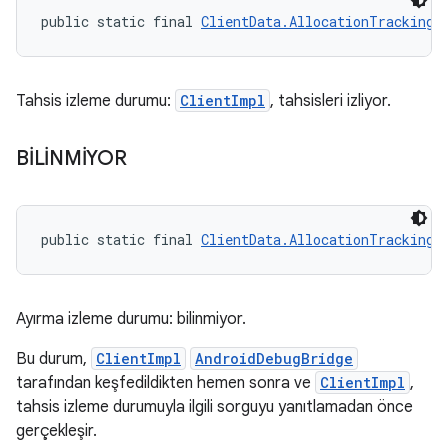
public static final 
ClientData.AllocationTrackingS
Tahsis izleme durumu:
ClientImpl
, tahsisleri izliyor.
BİLİNMİYOR
public static final 
ClientData.AllocationTrackingS
Ayırma izleme durumu: bilinmiyor.
Bu durum,
ClientImpl
AndroidDebugBridge
tarafından keşfedildikten hemen sonra ve
ClientImpl
,
tahsis izleme durumuyla ilgili sorguyu yanıtlamadan önce
gerçekleşir.