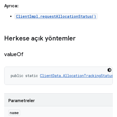
Ayrıca:
ClientImpl.requestAllocationStatus()
Herkese açık yöntemler
value
Of
public static 
ClientData.AllocationTrackingStatus
 
Parametreler
name