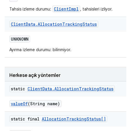
ClientImpl
Tahsis izleme durumu:
, tahsisleri izliyor.
Client
Data
.
Allocation
Tracking
Status
UNKNOWN
Ayırma izleme durumu: bilinmiyor.
Herkese açık yöntemler
static
Client
Data
.
Allocation
Tracking
Status
value
Of
(String name)
static final
Allocation
Tracking
Status[]