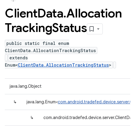
Client
Data
.
Allocation
Tracking
Status
public static final enum
ClientData.AllocationTrackingStatus
extends
Enum<
ClientData.AllocationTrackingStatus
>
java.lang.Object
↳
java.lang.Enum<
com.android.tradefed.device.server.Cl
↳
com.android.tradefed.device.server.ClientDat